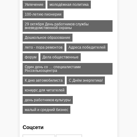
Увлечение
молодёжная политика
100-летию пионерии
29 октября День работников службы
вневедомственной охраны
Дошкольное образование
лето - пора ремонтов
Адреса победителей
форум
Дела общественные
Один день со … специалистами
Россельхозцентра
К дню автомобилиста
С Днём энергетика!
конкурс для читателей
день работников культуры
малый и средний бизнес
Соцсети