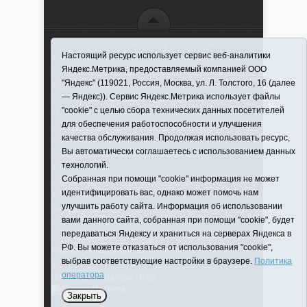
16+ © 2016–2018 - АНО "ИИЦ "Красная звезда". При
Настоящий ресурс использует сервис веб-аналитики
использовании материалов ссылка обязательна
Яндекс.Метрика, предоставляемый компанией ООО
Информационная лента выходит при финансовой
"Яндекс" (119021, Россия, Москва, ул. Л. Толстого, 16 (далее
поддержке правительства Тюменской области
— Яндекс)). Сервис Яндекс.Метрика использует файлы
Регистрационный номер СМИ ЭЛ № ФС 77-66066
"cookie" с целью сбора технических данных посетителей
от 10.06. 2016 г. выдано Федеральной службой по
для обеспечения работоспособности и улучшения
надзору в сфере связи, информационных
качества обслуживания. Продолжая использовать ресурс,
технологий и массовых коммуникаций.
Вы автоматически соглашаетесь с использованием данных
Учредитель (соучредители) Автономная
технологий.
некоммерческая организация "Информационно-
Собранная при помощи "cookie" информация не может
издательский центр "Красная звезда"" (627570,
идентифицировать вас, однако может помочь нам
Тюменская обл., Викуловский р-н, с. Викулово, ул.
улучшить работу сайта. Информация об использовании
Ленина, д. 5).
вами данного сайта, собранная при помощи "cookie", будет
Главный редактор Антюхова Светлана
передаваться Яндексу и храниться на серверах Яндекса в
Владимировна. Адрес электронной почты:
РФ. Вы можете отказаться от использования "cookie",
krasnay_zvezda@obl72.ru
Телефон: 2-42-32; 2-41-
выбрав соответствующие настройки в браузере.
Политика
36.
оператора
Политика оператора
|
RSS
Закрыть