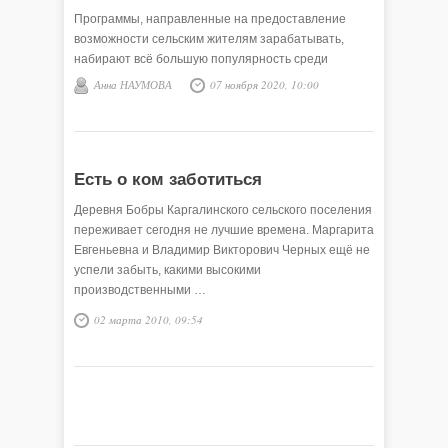
Программы, направленные на предоставление
возможности сельским жителям зарабатывать,
набирают всё большую популярность среди
населения. Для тех, кто желает заниматься
Анна НАУМОВА
07 ноября 2020, 10:00
крестьянским трудом, эта …
Есть о ком заботиться
Деревня Бобры Каргалинского сельского поселения
переживает сегодня не лучшие времена. Маргарита
Евгеньевна и Владимир Викторович Черных ещё не
успели забыть, какими высокими
производственными …
02 марта 2010, 09:54