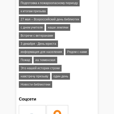
Подготовка к пожароопасному периоду
к итогам призыва
27 мая – Всероссийский день библиотек
с днем учителя
наши земляки
Встречи с ветеранами
3 декабря - День юриста
информация для населения
Рядом с нами
Пожар
иа тюменская
Это нашей истории строки
навстречу призыву
один день
Новости библиотеки
Соцсети