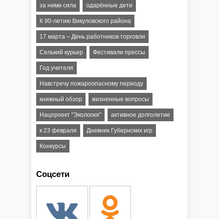
за ними сила
одарённые дети
К 90-летию Викуловского района
17 марта – День работников торговли
Селький курьер
Фестивали прессы
Год учителя
Навстречу пожароопасному периоду
книжный обзор
жизненные вопросы
Нацпроект "Экология"
активное долголетие
к 23 февраля
Дневник Губернских игр
Конкурсы
Соцсети