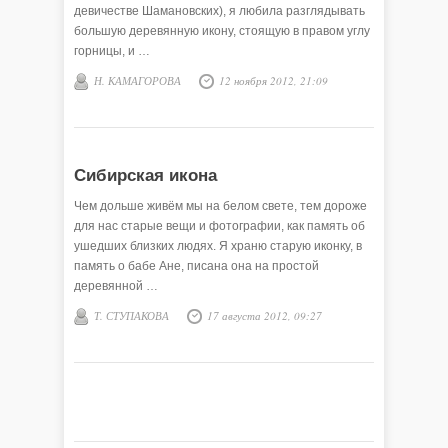
девичестве Шамановских), я любила разглядывать
большую деревянную икону, стоящую в правом углу
горницы, и …
Н. КАМАГОРОВА
12 ноября 2012, 21:09
Сибирская икона
Чем дольше живём мы на белом свете, тем дороже
для нас старые вещи и фотографии, как память об
ушедших близких людях. Я храню старую иконку, в
память о бабе Ане, писана она на простой
деревянной …
Т. СТУПАКОВА
17 августа 2012, 09:27