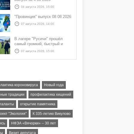
04 августа 2026, 15:00
"Провинция" выпуск 08 08 2026
07 августа 2026, 14:00
В лагере "Русичи" прошёл
самый громкий, быстрый и
азартный час дня — Спортчас
07 августа 2026, 15:00
лактика короновируса
Новый года
ные традиции
профилактика хищений
таланты
открытие памятника
оект "Экология"
К 335-летию Викулово
ись
НФЭА «Вячорки» -- 30 лет
ры
Визит депутата