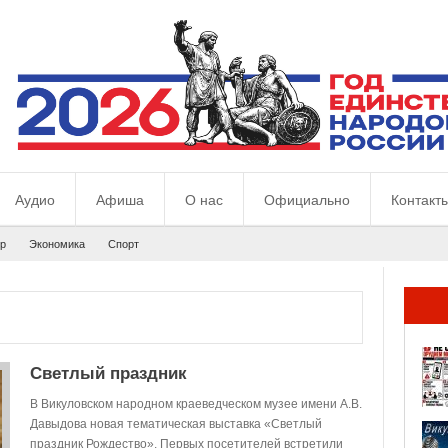
Аудио
Афиша
О нас
Официально
Контакт
р
Экономика
Спорт
Светлый праздник
В Викуловском народном краеведческом музее имени А.В.
Давыдова новая тематическая выставка «Светлый
праздник Рождество». Первых посетителей встретили