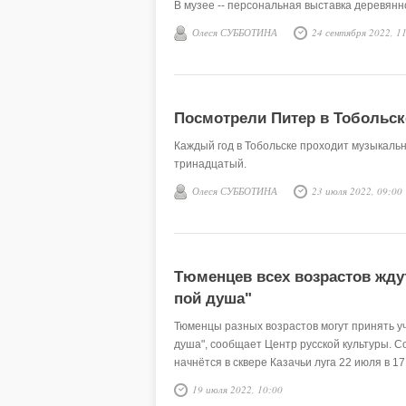
В музее -- персональная выставка деревян
Олеся СУББОТИНА
24 сентября 2022, 1
Посмотрели Питер в Тобольск
Каждый год в Тобольске проходит музыкальн
тринадцатый.
Олеся СУББОТИНА
23 июля 2022, 09:00
Тюменцев всех возрастов ждут
пой душа"
Тюменцы разных возрастов могут принять уч
душа", сообщает Центр русской культуры. С
начнётся в сквере Казачьи луга 22 июля в 17
19 июля 2022, 10:00