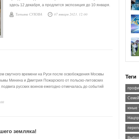
здесь 12 декабря, а продлится экспозиция до 10 января.
Татьяна СУХОВА
07 января 2023, 12:00
ием смутного времени на Руси после освобождения Москвы
Теги
ьмы Минина и Дмитрия Пожарского от польско-литовских
 подвига русских воинов ежегодно отмечалась до событий
профи
Семей
:00
юные 
Нацпр
переп
шего земляка!
Выбо