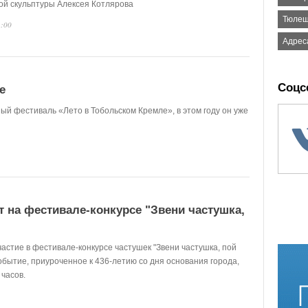
ной скульптуры Алексея Котлярова
Тюлеш
1:00
Адрес
Соцс
е
ый фестиваль «Лето в Тобольском Кремле», в этом году он уже
 на фестивале-конкурсе "Звени частушка,
астие в фестивале-конкурсе частушек "Звени частушка, пой
обытие, приуроченное к 436-летию со дня основания города,
 часов.