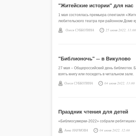
"Житейские истории" для нас
1 мая состоялась премьера спектакля «Жит
любительского театра при районном Доме к
Олеся СУББОТИНА
25 июня 2022, 11:00
"Библионочь" -- в Викулово
27 мая – Общероссийский день библиотек. Б
взять книгу или посидеть в читальном зале.
Олеся СУББОТИНА
04 июня 2022, 13:00
Праздник чтения для детей
«Библиосумерки-2022» собрали ребятишек с
Анна НАУМОВА
04 июня 2022, 12:00