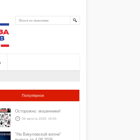
ы
Популярное
Осторожно: мошенники!
06 августа 2026, 16:00
"На Викуловской волне"
выпуск за 4 08 2026