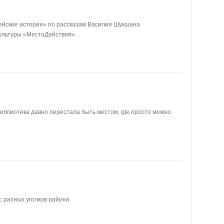
ейские истории» по рассказам Василия Шукшина
ультуры «МестоДействия».
иблиотека давно перестала быть местом, где просто можно
 разных уголков района