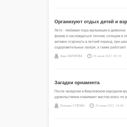
Организуют отдых детей и вз
Лето - любимая пора мальчишек и девчонок
форму и наслаждаться теплом, солнцем и о
активно отдохнуть в летний период, при шк
оздоровительные лагеря, а также работают
Анна НАУМОВА
16 июля 2022, 09:30
Загадки орнамента
После экскурсии в Викуловском народном кр
удовольствием осваивают мастер-класс по р
Татьяна СУХОВА
28 июня 2022, 10:00