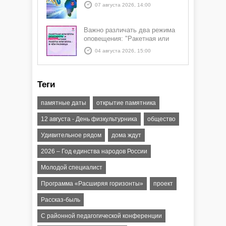
07 августа 2026, 14:00
Важно различать два режима
оповещения: "Ракетная или
БПЛА опасность" и "Угроза
04 августа 2026, 15:00
атаки ракеты или БПЛА"
Теги
памятные даты
открытие памятника
12 августа - День физкультурника
общество
Удивительное рядом
дома ждут
2026 – Год единства народов России
Молодой специалист
Программа «Расширяя горизонты»
проект
Рассказ-быль
С районной педагогической конференции