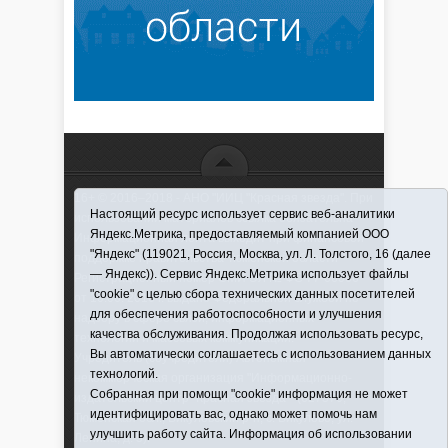
16+ © 2016–2018 - АНО "ИИЦ "Красная звезда". При
Настоящий ресурс использует сервис веб-аналитики
использовании материалов ссылка обязательна
Яндекс.Метрика, предоставляемый компанией ООО
Информационная лента выходит при финансовой
"Яндекс" (119021, Россия, Москва, ул. Л. Толстого, 16 (далее
поддержке правительства Тюменской области
— Яндекс)). Сервис Яндекс.Метрика использует файлы
Регистрационный номер СМИ ЭЛ № ФС 77-66066
"cookie" с целью сбора технических данных посетителей
от 10.06. 2016 г. выдано Федеральной службой по
для обеспечения работоспособности и улучшения
надзору в сфере связи, информационных
качества обслуживания. Продолжая использовать ресурс,
технологий и массовых коммуникаций.
Вы автоматически соглашаетесь с использованием данных
Учредитель (соучредители) Автономная
технологий.
некоммерческая организация "Информационно-
Собранная при помощи "cookie" информация не может
издательский центр "Красная звезда"" (627570,
идентифицировать вас, однако может помочь нам
Тюменская обл., Викуловский р-н, с. Викулово, ул.
улучшить работу сайта. Информация об использовании
Ленина, д. 5).