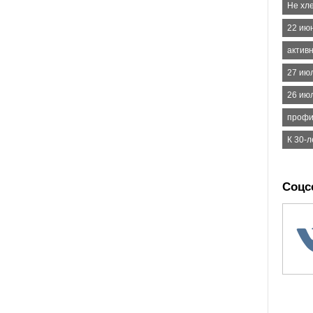
Не хл
22 июн
актив
27 ию
26 ию
профи
К 30-
Соцс