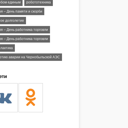
ебом единым
робототехника
я – День памяти и скорби
ное долголетие
ля – День работника торговли
ля – День работника торговли
лактика
летию аварии на Чернобыльской АЭС
ети