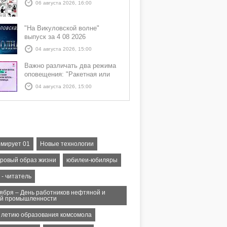
06 августа 2026, 16:00
"На Викуловской волне"
выпуск за 4 08 2026
04 августа 2026, 15:00
Важно различать два режима
оповещения: "Ракетная или
БПЛА опасность" и "Угроза
04 августа 2026, 15:00
атаки ракеты или БПЛА"
мирует 01
Новые технологии
оровый образ жизни
юбилеи-юбиляры
 - читатель
тября – День работников нефтяной и
ой промышленности
 - летию образования комсомола