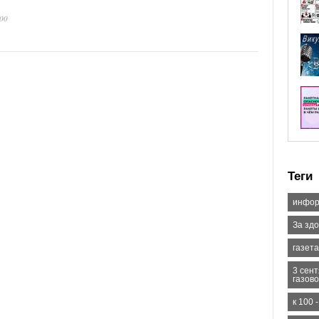
:00
Теги
инфор
За зд
газета
3 сен
газов
к 100