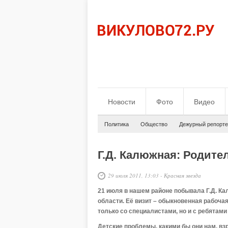
Новости
Фото
Видео
Политика
Общество
Дежурный репорте
Г.Д. Калюжная: Родите
29 июля 2011, 13:03
-
Красная звезда
21 июля в нашем районе побывала Г.Д. К
области. Её визит – обыкновенная рабочая
только со специалистами, но и с ребятами
Детские проблемы, какими бы они нам, вз