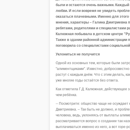
были и остаются очень важными. Каждый 
любви. И если вовремя не увидеть проблем
оказаться плачевными. Именно для этого 
мнения, характеры – Галина Дмитриевна п
ребятами, родителями и специалистами ра
Калюжная побывала в детском центре "Ру
Также в здании районной администрации п
поговорила со специалистами социальной 
Уклониться не получится
Одной из основных тем, которые были затрон
"алиментщиками". Известно, добросовестно 
растут с каждым днём. Что с этим делать, к
уже многие годы остаётся без ответа.
Как отметила Г.Д. Калюжная, действующее 
чем ребёнка.
-- Посмотрите: общество чаще не осуждает н
Дмитриевна. – Так быть не должно, и пробл
человека, ведь, уклоняясь от выплаты алиме
рассматривается вопрос о создании так на
выплачиваться именно из него, а вот горе-р