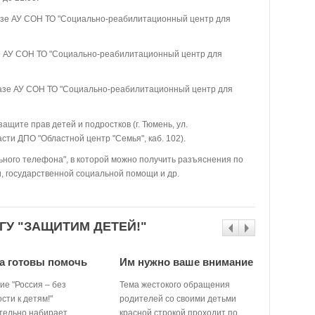
азе АУ СОН ТО "Социально-реабилитационный центр для
зе АУ СОН ТО "Социально-реабилитационный центр для
азе АУ СОН ТО "Социально-реабилитационный центр для
ащите прав детей и подростков (г. Тюмень, ул.
сти ДПО "Областной центр "Семья", каб. 102).
ьного телефона", в которой можно получить разъяснения по
 государственной социальной помощи и др.
ГУ "ЗАЩИТИМ ДЕТЕЙ!"
а готовы помочь
Им нужно ваше внимание
С ребён
жестоки
ие "Россия – без
Тема жестокого обращения
сти к детям!"
родителей со своими детьми
Остро посл
тельно набирает
красной строкой проходит по