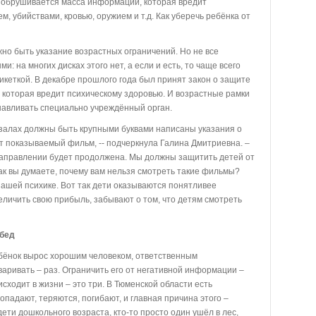
й обрушивается масса информации, которая вредит
м, убийствами, кровью, оружием и т.д. Как уберечь ребёнка от
но быть указание возрастных ограничений. Но не все
 на многих дисках этого нет, а если и есть, то чаще всего
кеткой. В декабре прошлого года был принят закон о защите
которая вредит психическому здоровью. И возрастные рамки
анавливать специально учреждённый орган.
ых залах должны быть крупными буквами написаны указания о
т показываемый фильм, -- подчеркнула Галина Дмитриевна. –
 направлении будет продолжена. Мы должны защитить детей от
ак вы думаете, почему вам нельзя смотреть такие фильмы?
 нашей психике. Вот так дети оказываются понятливее
величить свою прибыль, забывают о том, что детям смотреть
 бед
бёнок вырос хорошим человеком, ответственным
аривать – раз. Ограничить его от негативной информации –
оисходит в жизни – это три. В Тюменской области есть
опадают, теряются, погибают, и главная причина этого –
ети дошкольного возраста, кто-то просто один ушёл в лес,