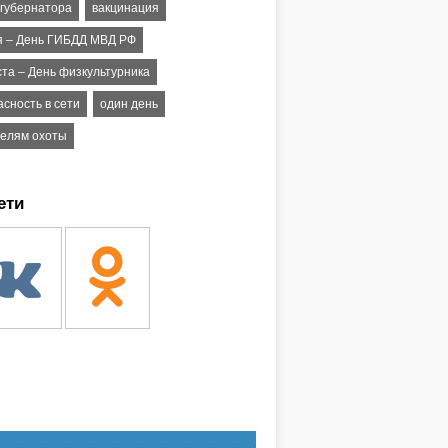
 губернатора
вакцинация
я – День ГИБДД МВД РФ
ста – День физкультурника
сность в сети
один день
елям охоты
ети