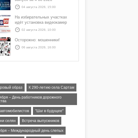
04 августа 2026, 15:00
На избирательных участках
идёт установка видеокамер
02 августа 2026, 10:00
Осторожно: мошенники!
06 августа 2026, 16:00
оровый образ
К 290-летию села Сартам
тября – День работников дорожного
ства
 автомобилистов
"Шаг в будущее"
зни селян
Встреча выпускников
ября – Международный день слепых