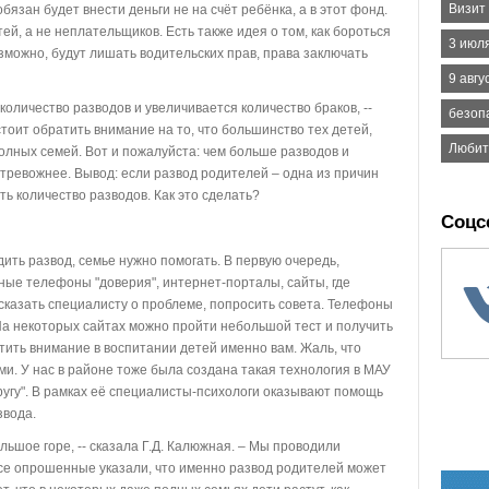
Визит
бязан будет внести деньги не на счёт ребёнка, а в этот фонд.
й, а не неплательщиков. Есть также идея о том, как бороться
3 июл
озможно, будут лишать водительских прав, права заключать
9 авгу
количество разводов и увеличивается количество браков, --
безопа
стоит обратить внимание на то, что большинство тех детей,
Любит
олных семей. Вот и пожалуйста: чем больше разводов и
тревожнее. Вывод: если развод родителей – одна из причин
ть количество разводов. Как это сделать?
Соцс
дить развод, семье нужно помогать. В первую очередь,
ные телефоны "доверия", интернет-порталы, сайты, где
сказать специалисту о проблеме, попросить совета. Телефоны
На некоторых сайтах можно пройти небольшой тест и получить
атить внимание в воспитании детей именно вам. Жаль, что
и. У нас в районе тоже была создана такая технология в МАУ
ругу". В рамках её специалисты-психологи оказывают помощь
звода.
льшое горе, -- сказала Г.Д. Калюжная. – Мы проводили
все опрошенные указали, что именно развод родителей может