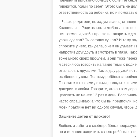
причинить им самую большую боль. Не секрет
говорится, "сами по себе". Этого быть не д
ответственность за ребёнка, но и помогать 
-- Часто родители, не задумываясь, становя
Калюжная. – Родительская любовь – это не 
нет времени, чтобы просто поговорить с дет
уроки сделал? Ты сегодня кушал? И тому по
спросите у него, как дела, о чём он думает.
напротив друг друга и смотреть в глаза. Та
тоже много своих проблем, и они тоже переж
я стесняюсь говорить на такие темы с роди
отвечают: с друзьями. Так ведь у друзей не
особенно нужны. Поэтому ребёнок с пробле
Говорите со своими детьми, наладьте с ними
доверии, в любви. Говорите, что он вам доро
целовать не менее 12 раз в день. Восприним
часто спрашиваю: а что бы вы предпочли: н
моей практике нет ни одного случая, чтобы
Защитите детей от плохого!
Любовь и забота о своём ребёнке подразум
но и желание защитить своего ребёнка от н