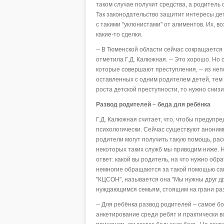
таком случае получит средства, а родитель о
Так законодательство защитит интересы дете
с такими "уклонистами" от алиментов. Их, в
какие-то сделки.
-- В Тюменской области сейчас сокращается 
отметила Г.Д. Калюжная. -- Это хорошо. Но 
которые совершают преступления, -- из неп
оставленных с одним родителем детей, тем 
роста детской преступности, то нужно снизи
Развод родителей – беда для ребёнка
Г.Д. Калюжная считает, что, чтобы предупре
психологически. Сейчас существуют аноним
родители могут получить такую помощь, рас
некоторых таких служб мы приводим ниже. 
ответ: какой вы родитель, на что нужно обр
немногие обращаются за такой помощью сам
"КЦСОН", называется она "Мы нужны друг д
нуждающимся семьям, стоящим на грани ра
-- Для ребёнка развод родителей – самое бо
анкетирование среди ребят и практически 