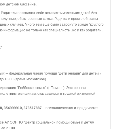
ном детском бассейне.
 – Родители позволяют себе оставлять маленьких детей без
гополучные, обыкновенные семьи. Родители просто обязаны
ашных случаев. Много тем ещё было затронуто в ходе "круглого
ю информацию не только как специалисты, но и как родители.
а"
ный) – федеральная линия помощи "Дети онлайн" для детей и
до 18.00 (время московское).
ирования "Ребёнок и семья" (г. Тюмень). Экстренная
нолетним, женщинам, оказавшимся в трудной жизненной
28, 354999910, 373517887
– психологическая и юридическая
азе АУ СОН ТО "Центр социальной помощи семье и детям
 до 21.00.