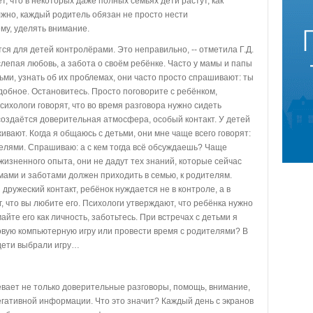
, что в некоторых даже полных семьях дети растут, как
олжно, каждый родитель обязан не просто нести
ему, уделять внимание.
тся для детей контролёрами. Это неправильно, -- отметила Г.Д.
слепая любовь, а забота о своём ребёнке. Часто у мамы и папы
ьми, узнать об их проблемах, они часто просто спрашивают: ты
добное. Остановитесь. Просто поговорите с ребёнком,
 Психологи говорят, что во время разговора нужно сидеть
к создаётся доверительная атмосфера, особый контакт. У детей
ивают. Когда я общаюсь с детьми, они мне чаще всего говорят:
телями. Спрашиваю: а с кем тогда всё обсуждаешь? Чаще
т жизненного опыта, они не дадут тех знаний, которые сейчас
мами и заботами должен приходить в семью, к родителям.
 дружеский контакт, ребёнок нуждается не в контроле, а в
г, что вы любите его. Психологи утверждают, что ребёнка нужно
айте его как личность, заботьтесь. При встречах с детьми я
овую компьютерную игру или провести время с родителями? В
 дети выбрали игру…
евает не только доверительные разговоры, помощь, внимание,
егативной информации. Что это значит? Каждый день с экранов