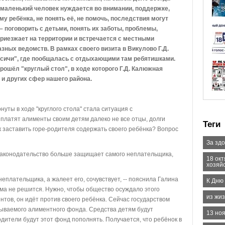
маленький человек нуждается во внимании, поддержке,
у ребёнка, не понять её, не помочь, последствия могут
– поговорить с детьми, понять их заботы, проблемы,
риезжает на территории и встречается с местными
зных ведомств. В рамках своего визита в Викулово Г.Д.
сичи", где пообщалась с отдыхающими там ребятишками.
рошёл "круглый стол", в ходе которого Г.Д. Калюжная
и других сфер нашего района.
уты в ходе "круглого стола" стала ситуация с
платят алименты своим детям далеко не все отцы, долги
Теги
ак заставить горе-родителя содержать своего ребёнка? Вопрос
За зд
законодательство больше защищает самого неплательщика,
18 ок
хозяй
еплательщика, а жалеет его, сочувствует, -- пояснила Галина
К Дню
ема не решится. Нужно, чтобы общество осуждало этого
из жи
нтов, он идёт против своего ребёнка. Сейчас государством
зываемого алиментного фонда. Средства детям будут
13 но
одители будут этот фонд пополнять. Получается, что ребёнок в