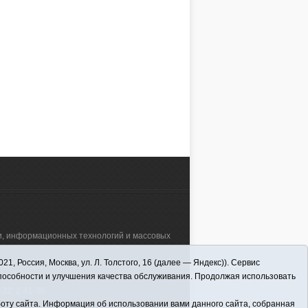
жестокого обращения
праздник детей. Каждый человек
со своими детьми.
ждёт лета, а вот дети ждут его
имание ведомств
особенно, ведь это каникулы,
ики безнадзорности и
свобода, жаркие деньки и
5.06.2010, 08:49
10.06.2010, 13:07
шений
большая радость. 1 июня – это и
ннолетних всегда
праздник, и напоминание …
этой …
АЛЕЕ
ЧИТАТЬ ДАЛЕЕ
зи, информационных технологий и массовых
 Россия, Москва, ул. Л. Толстого, 16 (далее — Яндекс)). Сервис
а"" (627570, Тюменская обл., Викуловский
способности и улучшения качества обслуживания. Продолжая использовать
32; 2-41-36.
оту сайта. Информация об использовании вами данного сайта, собранная