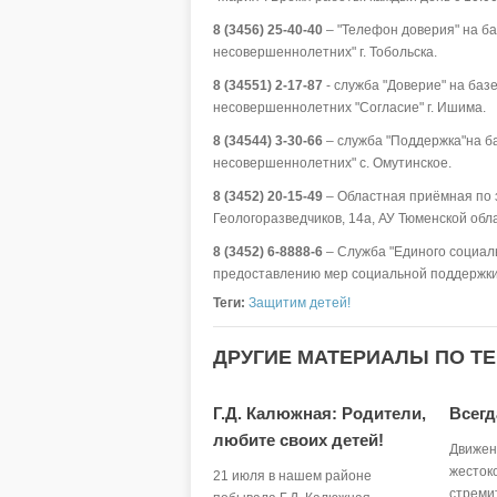
8 (3456) 25-40-40
– "Телефон доверия" на б
несовершеннолетних" г. Тобольска.
8 (34551) 2-17-87
- служба "Доверие" на ба
несовершеннолетних "Согласие" г. Ишима.
8 (34544) 3-30-66
– служба "Поддержка"на б
несовершеннолетних" с. Омутинское.
8 (3452) 20-15-49
– Областная приёмная по з
Геологоразведчиков, 14а, АУ Тюменской обла
8 (3452) 6-8888-6
– Служба "Единого социал
предоставлению мер социальной поддержки,
Теги:
Защитим детей!
ДРУГИЕ МАТЕРИАЛЫ ПО ТЕ
Г.Д. Калюжная: Родители,
Всегд
любите своих детей!
Движен
жестоко
21 июля в нашем районе
стреми