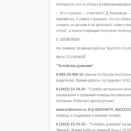
потерялся, кто-то утонул в импровизирован
-- Это страшно, -- отметила Г.Д. Калюжная.
присмотра. А самое страшное, что это бла
следить за детьми и не допускать таких стр
стола", а присутствующие получили полезну
Е. ШЕВЕЛЕВА
На снимках: во время работы "круглого стол
Фото Т.СУХОВОЙ
"Телефоны доверия"
8-800-25-000-15
(звонок по России бесплат
родителей. Время работы: по будням с 9.00 
8 (3452) 33-79-39
- "Служба экстренного реаг
социальная и правовая помощь несовершен
ситуации. Работает круглосуточно.
www.teldoverie.ru, ICQ 482919970, 4683311
помощь и поддержка в режиме онлайн.
8 (3452) 33-79-19
– "Телефон доверия" на б
"Мария". Время работы: каждый день с 10.00