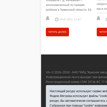
побывала Г.Д. Калюжная –
оборот
уполномоченный по правам
как и п
ребёнка в Тюменской области. Её
систем
визит – обыкновенная рабочая
несове
29.07.2011, 13:03
поездка, цель которой –
провод
встретиться и пообщаться не
только со …
ЧИТАТЬ ДАЛЕЕ
ЧИТАТ
16+ © 2016–2018 - АНО "ИИЦ "Красная звез
Информационная лента выходит при финанс
Регистрационный номер СМИ ЭЛ № ФС 77-660
коммуникаций.
Настоящий ресурс использует сервис веб-
Учредитель (соучредители) Автономная нек
Яндекс.Метрика использует файлы "cook
р-н, с. Викулово, ул. Ленина, д. 5).
ресурс, Вы автоматически соглашаетесь 
Главный редактор Антюхова Светлана Влад
Собранная при помощи "cookie" информа
Политика оператора
|
RSS