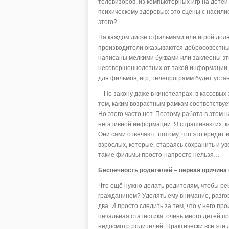
телевизоров, из компьютерных игр на дете
психическому здоровью: это сцены с насилие
этого?
На каждом диске с фильмами или игрой долж
производители оказываются добросовестными:
написаны мелкими буквами или заклеены эти
несовершеннолетних от такой информации, 
для фильмов, игр, телепрограмм будет уст
-- По закону даже в кинотеатрах, в кассов
том, каким возрастным рамкам соответствуе
Но этого часто нет. Поэтому работа в этом
негативной информации. Я спрашиваю их: к
Они сами отвечают: потому, что это вредит
взрослых, которые, стараясь сохранить и у
такие фильмы просто-напросто нельзя…
Беспечность родителей – первая причина
Что ещё нужно делать родителям, чтобы ре
гражданином? Уделять ему внимание, разгов
два. И просто следить за тем, что у него пр
печальная статистика: очень много детей пр
недосмотр родителей. Практически все эти д