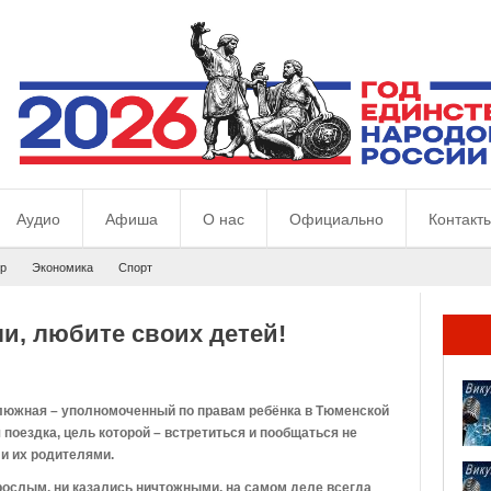
Аудио
Афиша
О нас
Официально
Контакт
р
Экономика
Спорт
ли, любите своих детей!
алюжная – уполномоченный по правам ребёнка в Тюменской
 поездка, цель которой – встретиться и пообщаться не
 и их родителями.
рослым, ни казались ничтожными, на самом деле всегда