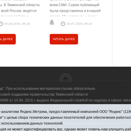
проблема 
ы. В Тюменской области,
всем СМИ. Серия публикаций
родителей 
о всей России, ведётся
была представлена и в нашей
Особое вн
атичная работа с
газете. Мы говорили о видах
профилакт
ршеннолетними,
жестокого обращения, о мерах …
03.08.2010, 09:20
16.07.2010, 09:03
2
правонару
ятся беседы с …
несоверше
уделялось 
Ь ДАЛЕЕ
ЧИТАТЬ ДАЛЕЕ
ЧИТАТЬ Д
да". При использовании материалов ссылка обязательна
овой поддержке правительства Тюменской области
66 от 10.06. 2016 г. выдано Федеральной службой по надзору в сфере свя
аналитики Яндекс.Метрика, предоставляемый компанией ООО "Яндекс" (119021,
оммерческая организация "Информационно-издательский центр "Красная звезд
ie" с целью сбора технических данных посетителей для обеспечения работо
с использованием данных технологий.
имировна. Адрес электронной почты:
krasnay_zvezda@obl72.ru
Телефон: 2-42-
ция не может идентифицировать вас, однако может помочь нам улучшить раб