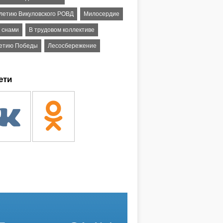
-летию Викуловского РОВД
Милосердие
 снами
В трудовом коллективе
летию Победы
Лесосбережение
ети