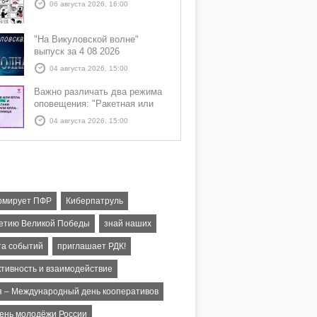
06 августа 2026, 16:00
"На Викуловской волне"
выпуск за 4 08 2026
04 августа 2026, 15:00
Важно различать два режима
оповещения: "Ракетная или
БПЛА опасность" и "Угроза
04 августа 2026, 15:00
атаки ракеты или БПЛА"
мирует ПФР
Киберпатруль
летию Великой Победы
знай наших
та событий
приглашает РДК!
тивность и взаимодействие
я – Международный день кооперативов
День молодёжи России