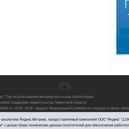
да". При использовании материалов ссылка обязательна
овой поддержке правительства Тюменской области
66 от 10.06. 2016 г. выдано Федеральной службой по надзору в сфере свя
аналитики Яндекс.Метрика, предоставляемый компанией ООО "Яндекс" (119021,
оммерческая организация "Информационно-издательский центр "Красная звезд
ie" с целью сбора технических данных посетителей для обеспечения работо