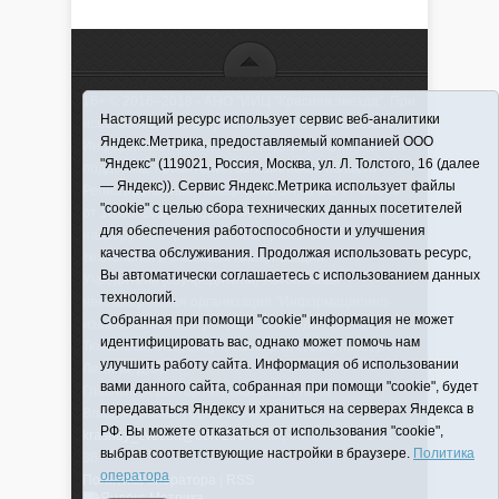
16+ © 2016–2018 - АНО "ИИЦ "Красная звезда". При
Настоящий ресурс использует сервис веб-аналитики
использовании материалов ссылка обязательна
Яндекс.Метрика, предоставляемый компанией ООО
Информационная лента выходит при финансовой
"Яндекс" (119021, Россия, Москва, ул. Л. Толстого, 16 (далее
поддержке правительства Тюменской области
— Яндекс)). Сервис Яндекс.Метрика использует файлы
Регистрационный номер СМИ ЭЛ № ФС 77-66066
"cookie" с целью сбора технических данных посетителей
от 10.06. 2016 г. выдано Федеральной службой по
для обеспечения работоспособности и улучшения
надзору в сфере связи, информационных
качества обслуживания. Продолжая использовать ресурс,
технологий и массовых коммуникаций.
Вы автоматически соглашаетесь с использованием данных
Учредитель (соучредители) Автономная
технологий.
некоммерческая организация "Информационно-
Собранная при помощи "cookie" информация не может
издательский центр "Красная звезда"" (627570,
идентифицировать вас, однако может помочь нам
Тюменская обл., Викуловский р-н, с. Викулово, ул.
улучшить работу сайта. Информация об использовании
Ленина, д. 5).
вами данного сайта, собранная при помощи "cookie", будет
Главный редактор Антюхова Светлана
передаваться Яндексу и храниться на серверах Яндекса в
Владимировна. Адрес электронной почты:
РФ. Вы можете отказаться от использования "cookie",
krasnay_zvezda@obl72.ru
Телефон: 2-42-32; 2-41-
выбрав соответствующие настройки в браузере.
Политика
36.
оператора
Политика оператора
|
RSS