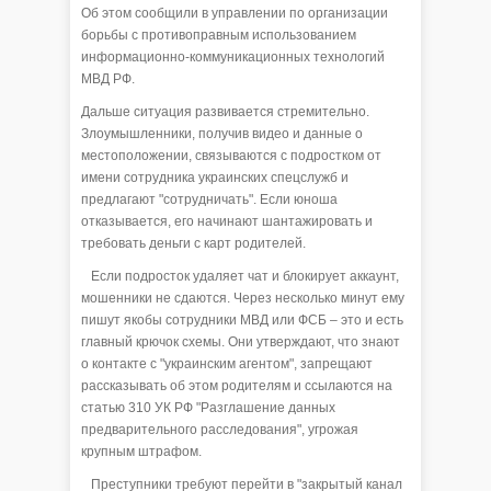
Об этом сообщили в управлении по организации
борьбы с противоправным использованием
информационно‑коммуникационных технологий
МВД РФ.
Дальше ситуация развивается стремительно.
Злоумышленники, получив видео и данные о
местоположении, связываются с подростком от
имени сотрудника украинских спецслужб и
предлагают "сотрудничать". Если юноша
отказывается, его начинают шантажировать и
требовать деньги с карт родителей.
Если подросток удаляет чат и блокирует аккаунт,
мошенники не сдаются. Через несколько минут ему
пишут якобы сотрудники МВД или ФСБ – это и есть
главный крючок схемы. Они утверждают, что знают
о контакте с "украинским агентом", запрещают
рассказывать об этом родителям и ссылаются на
статью 310 УК РФ "Разглашение данных
предварительного расследования", угрожая
крупным штрафом.
Преступники требуют перейти в "закрытый канал