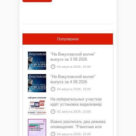
«Ишимский» Алексеем СЕРДЮКОВЫМ. Какая
обстановка с мошенничеством сложилась за
первую половину 2026 года на территории
Викуловского округа?
Популярное
"На Викуловской волне"
выпуск за 3 08 2026
03 августа 2026, 15:00
"На Викуловской волне"
выпуск за 4 08 2026
04 августа 2026, 15:00
На избирательных участках
идёт установка видеокамер
02 августа 2026, 10:00
Важно различать два режима
оповещения: "Ракетная или
БПЛА опасность" и "Угроза
04 августа 2026, 15:00