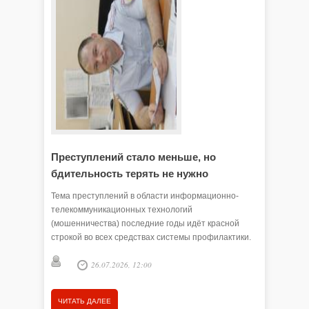
Преступлений стало меньше, но
Злоум
бдительность терять не нужно
обмана
Тема преступлений в области информационно-
Мошенник
телекоммуникационных технологий
стиль об
(мошенничества) последние годы идёт красной
- расска
строкой во всех средствах системы профилактики.
правител
Не перестаём порой удивляться, как люди
26.07.2026, 12:00
становятся обманутыми и легко расстаются со
своими сбережениями. Чаще всего ими движет
доверчивость. Сегодня наша беседа с начальником
ЧИТАТЬ ДАЛЕЕ
ЧИТАТЬ
ОП № 2 (дислокация с. Викулово) МО МВД России