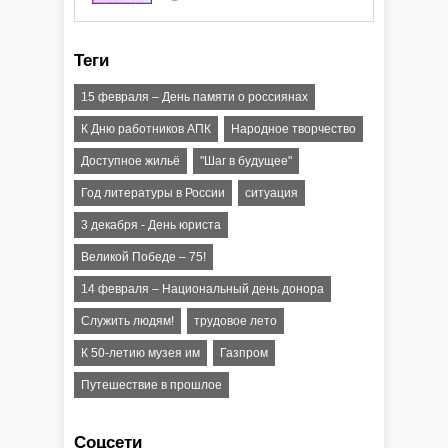
атаки ракеты или БПЛА"
Теги
15 февраля – День памяти о россиянах
К Дню работников АПК
Народное творчество
Доступное жильё
"Шаг в будущее"
Год литературы в России
ситуация
3 декабря - День юриста
Великой Победе – 75!
14 февраля – Национальный день донора
Служить людям!
трудовое лето
К 50-летию музея им
Газпром
Путешествие в прошлое
Соцсети