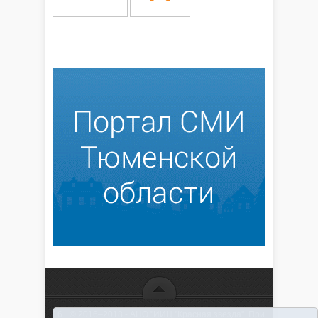
16+ © 2016–2018 - АНО "ИИЦ "Красная звезда". При