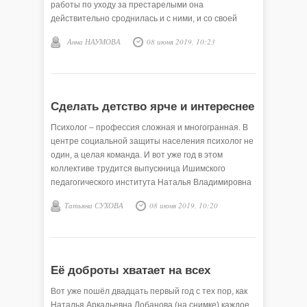
работы по уходу за престарелыми она
действительно сроднилась и с ними, и со своей
любимой работой. Так, что на другом месте себя
Анна НАУМОВА
08 июня 2019, 10:23
просто не представляет. Но об этой профессии она
узнала не сразу.
Сделать детство ярче и интереснее
Психолог – профессия сложная и многогранная. В
центре социальной защиты населения психолог не
один, а целая команда. И вот уже год в этом
коллективе трудится выпускница Ишимского
педагогического института Наталья Владимировна
Корсукова. Её специальность называется
Татьяна СУХОВА
08 июня 2019, 10:20
социальный педагог- психолог.
Её доброты хватает на всех
Вот уже пошёл двадцать первый год с тех пор, как
Наталья Аркадьевна Лобанова (на снимке) каждое