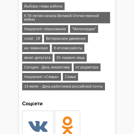
Выборы главы района
К 70-летию начала Великой Отечественной
войны
Нацпроект образование
"Милосердие"
covid - 19
Ветеранское движение
иа тюменская
К итогам работы
визит депутата
От первого лица
Сегодня - День энергетика
от редактора
Нацпроект «Семья»
Семья
14 июля – День работников российской почты
Соцсети