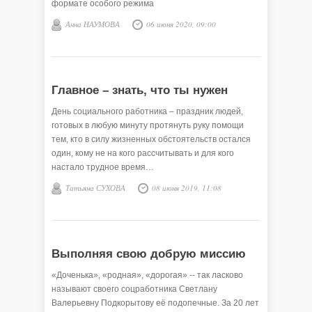
формате особого режима
Анна НАУМОВА
06 июня 2020, 09:00
Главное – знать, что ты нужен
День социального работника – праздник людей,
готовых в любую минуту протянуть руку помощи
тем, кто в силу жизненных обстоятельств остался
один, кому не на кого рассчитывать и для кого
настало трудное время…
Татьяна СУХОВА
08 июня 2019, 11:08
Выполняя свою добрую миссию
«Доченька», «родная», «дорогая» -- так ласково
называют своего соцработника Светлану
Валерьевну Подкорытову её подопечные. За 20 лет