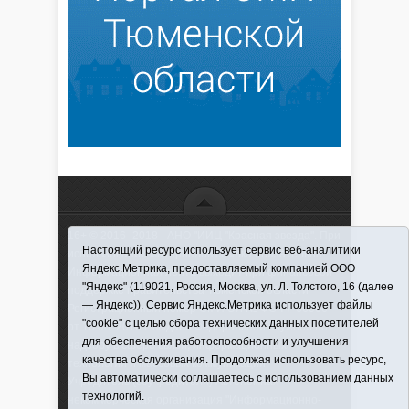
16+ © 2016–2018 - АНО "ИИЦ "Красная звезда". При
Настоящий ресурс использует сервис веб-аналитики
использовании материалов ссылка обязательна
Яндекс.Метрика, предоставляемый компанией ООО
Информационная лента выходит при финансовой
"Яндекс" (119021, Россия, Москва, ул. Л. Толстого, 16 (далее
поддержке правительства Тюменской области
— Яндекс)). Сервис Яндекс.Метрика использует файлы
Регистрационный номер СМИ ЭЛ № ФС 77-66066
"cookie" с целью сбора технических данных посетителей
от 10.06. 2016 г. выдано Федеральной службой по
для обеспечения работоспособности и улучшения
надзору в сфере связи, информационных
качества обслуживания. Продолжая использовать ресурс,
технологий и массовых коммуникаций.
Вы автоматически соглашаетесь с использованием данных
Учредитель (соучредители) Автономная
технологий.
некоммерческая организация "Информационно-