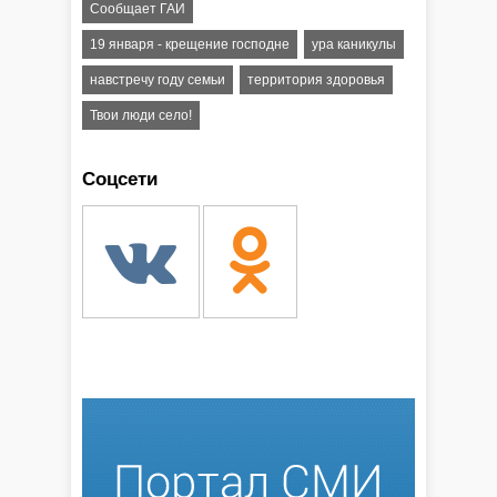
Сообщает ГАИ
19 января - крещение господне
ура каникулы
навстречу году семьи
территория здоровья
Твои люди село!
Соцсети