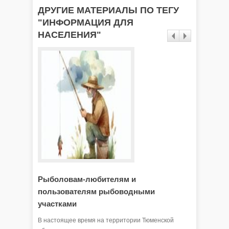
ДРУГИЕ МАТЕРИАЛЫ ПО ТЕГУ
"ИНФОРМАЦИЯ ДЛЯ
НАСЕЛЕНИЯ"
Рыболовам-любителям и
О введ
пользователям рыбоводными
бизнес
участками
Федераль
ФЗ внесе
В настоящее время на территории Тюменской
1992 год