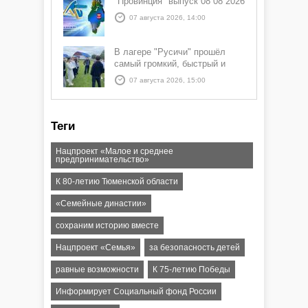
"Провинция" выпуск 08 08 2026
07 августа 2026, 14:00
В лагере "Русичи" прошёл
самый громкий, быстрый и
азартный час дня — Спортчас
07 августа 2026, 15:00
Теги
Нацпроект «Малое и среднее
предпринимательство»
К 80-летию Тюменской области
«Семейные династии»
сохраним историю вместе
Нацпроект «Семья»
за безопасность детей
равные возможности
К 75-летию Победы
Информирует Социальный фонд России