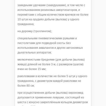
закидными удочками (закидушками), в том числе с
использованием резиновых амортизаторов, и
перемётами с общим количеством крючков не более
10 штук на орудиях добычи (вылова) у одного
гражданина;
на дорожку (троллингом);
специальными пневматическими ружьями и
пистолетами для подводной охоты без
использования аквалангов и других автономных
дыхательных аппаратов;
мелкоячеистыми бреднями (для добычи (вылова)
живца) длиной не более 3 м, с размером (шагом)
ячеи не более 15 мм;
раколовками в количестве не более 5 штук у одного
гражданина, с диаметром каждой раколовки не
более 80 см;
при осуществлении добычи (вылова) хирономид
допускается применение ловушки, состоящей из
шеста с конусно закреплённым кольцом диаметром