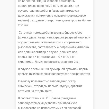
не более 200 мм, на котором размещены
параллельно натянутые нити из лески. При
осуществлении добычи (вылова) гаммаруса
допускается применение ловушки (мормышовое
корыто) с входным отверстием диаметром не более
200 мм.
Суточная норма добычи водных биоресурсов
(щуки, судака, леща, язя, карася), разрешённая при
осуществлении любительского и спортивного
рыболовства, составляет 5 килограммов суммарно
или один экземпляр в случае, если его вес
превышает 5 кг, гаммаруса – 0,5 кг., 0,1 кг –
хирономид. Лимит по ракам составляет 2 кг.
В случае превышения суммарной суточной нормы
добыча (вылов) водных биоресурсов прекращается.
К вылову повсеместно запрещены: осётр
сибирский, стерлядь, нельма, муксун, артемия,
артемия на стадии цист.
В соответствии с п. 11 Правил гражданам
запрещается осуществлять любительское
рыболовство на используемых для прудовой