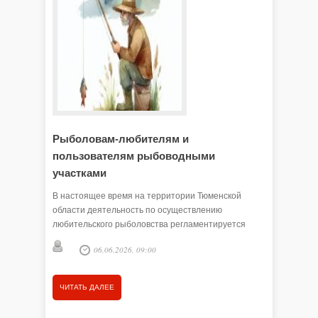
Рыболовам-любителям и
О введ
пользователям рыбоводными
бизнес
участками
Федераль
ФЗ внесе
В настоящее время на территории Тюменской
1992 год
области деятельность по осуществлению
потребит
любительского рыболовства регламентируется
«информа
Правилами рыболовства для Западно-Сибирского
06.06.2026, 09:00
рыбохозяйственного бассейна, утверждёнными
приказом Министерства сельского хозяйства № 646
от 30.10.2020 г.
ЧИТАТЬ ДАЛЕЕ
ЧИТАТЬ