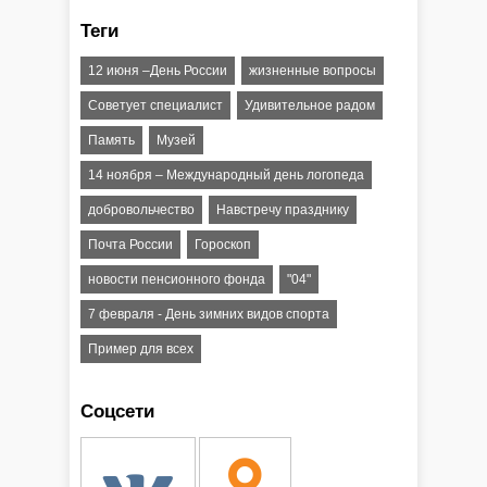
Теги
12 июня –День России
жизненные вопросы
Советует специалист
Удивительное радом
Память
Музей
14 ноября – Международный день логопеда
добровольчество
Навстречу празднику
Почта России
Гороскоп
новости пенсионного фонда
"04"
7 февраля - День зимних видов спорта
Пример для всех
Соцсети