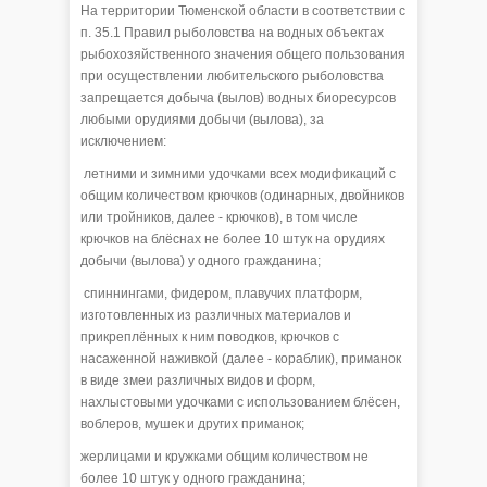
На территории Тюменской области в соответствии с
п. 35.1 Правил рыболовства на водных объектах
рыбохозяйственного значения общего пользования
при осуществлении любительского рыболовства
запрещается добыча (вылов) водных биоресурсов
любыми орудиями добычи (вылова), за
исключением:
летними и зимними удочками всех модификаций с
общим количеством крючков (одинарных, двойников
или тройников, далее - крючков), в том числе
крючков на блёснах не более 10 штук на орудиях
добычи (вылова) у одного гражданина;
спиннингами, фидером, плавучих платформ,
изготовленных из различных материалов и
прикреплённых к ним поводков, крючков с
насаженной наживкой (далее - кораблик), приманок
в виде змеи различных видов и форм,
нахлыстовыми удочками с использованием блёсен,
воблеров, мушек и других приманок;
жерлицами и кружками общим количеством не
более 10 штук у одного гражданина;