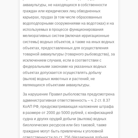
аквакультуры, не находящихся в собственности
граждан или юридических лиц обводненных
карьерах, прудах (в том числе образованных
водоподпорными сооружениями на водотоках) и на
используемых в процессе функционирования
мелиоративных систем (включая ирригационные
системы) водных объектов, а также на иных водных
объектах, предоставленных для осуществления
товарной аквакультуры (товарного рыбоводства), за
исключением случаев, если в соответствии с
федеральными законами на указанных водных
объектах допускается осуществлять добычу
(вылов) водных животных и растений, не
являющихся объектами аквакультуры.
За нарушение Правил рыболовства предусмотрена
административная ответственность – ч. 2 ст. 8.37
КоАП РФ, предусматривающая наложение штрафа
в размере от 2000 до 5000 рублей, с конфискацией
судна и других орудий добычи (вылова) водных
биологических ресурсов или без таковой, также
граждане могут быть привлечены к уголовной
ответственности по ст. 256 (Незаконная добыча