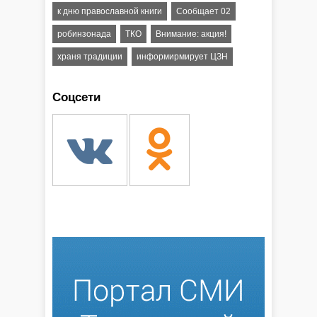
к дню православной книги
Сообщает 02
робинзонада
ТКО
Внимание: акция!
храня традиции
информирмирует ЦЗН
Соцсети