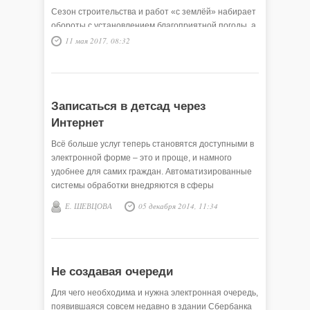
Сезон строительства и работ «с землёй» набирает
обороты с установлением благоприятной погоды, а
у граждан возникает множество вопросов,
11 мая 2017, 08:32
касающихся владения земельными участками и
оформления прав на них.
Записаться в детсад через
Интернет
Всё больше услуг теперь становятся доступными в
электронной форме – это и проще, и намного
удобнее для самих граждан. Автоматизированные
системы обработки внедряются в сферы
здравоохранения, …
Е. ШЕВЦОВА
05 декабря 2014, 11:34
Не создавая очереди
Для чего необходима и нужна электронная очередь,
появившаяся совсем недавно в здании Сбербанка