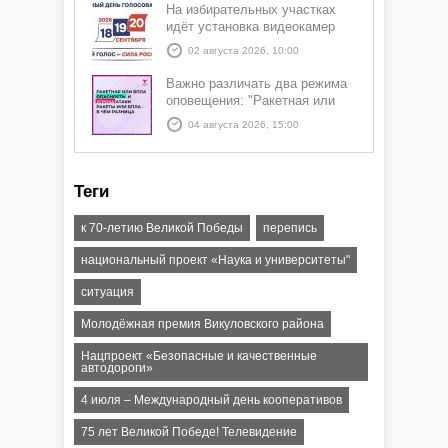
На избирательных участках
идёт установка видеокамер
02 августа 2026, 10:00
Важно различать два режима
оповещения: "Ракетная или
БПЛА опасность" и "Угроза
04 августа 2026, 15:00
атаки ракеты или БПЛА"
Теги
к 70-летию Великой Победы
перепись
национальный проект «Наука и университеты"
ситуация
Молодёжная премия Викуловского района
Нацпроект «Безопасные и качественные
автодороги»
4 июля – Международный день кооперативов
75 лет Великой Победе! Телевидение