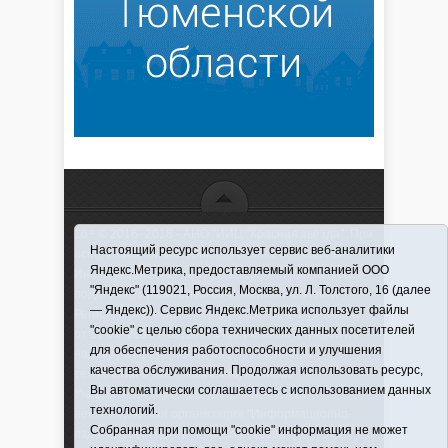
16+ © 2016–2018 - АНО "ИИЦ "Красная звезда". При
Настоящий ресурс использует сервис веб-аналитики
использовании материалов ссылка обязательна
Яндекс.Метрика, предоставляемый компанией ООО
Информационная лента выходит при финансовой
"Яндекс" (119021, Россия, Москва, ул. Л. Толстого, 16 (далее
поддержке правительства Тюменской области
— Яндекс)). Сервис Яндекс.Метрика использует файлы
Регистрационный номер СМИ ЭЛ № ФС 77-66066
"cookie" с целью сбора технических данных посетителей
от 10.06. 2016 г. выдано Федеральной службой по
для обеспечения работоспособности и улучшения
надзору в сфере связи, информационных
качества обслуживания. Продолжая использовать ресурс,
технологий и массовых коммуникаций.
Вы автоматически соглашаетесь с использованием данных
Учредитель (соучредители) Автономная
технологий.
некоммерческая организация "Информационно-
Собранная при помощи "cookie" информация не может
издательский центр "Красная звезда"" (627570,