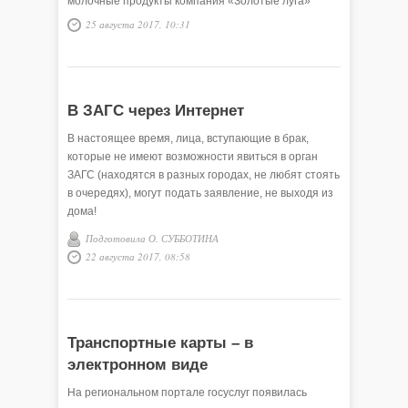
молочные продукты компания «Золотые луга»
доставляет на прилавки магазинов под
25 августа 2017, 10:31
управлением SIM-карт «МегаФона».
В ЗАГС через Интернет
В настоящее время, лица, вступающие в брак,
которые не имеют возможности явиться в орган
ЗАГС (находятся в разных городах, не любят стоять
в очередях), могут подать заявление, не выходя из
дома!
Подготовила О. СУББОТИНА
22 августа 2017, 08:58
Транспортные карты – в
электронном виде
На региональном портале госуслуг появилась