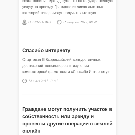
возможность подать документы на государственную
услугу по проезду. Граждане из числа льготных
категорий теперь могут получить льготную
транспортную карту (единый проездной билет) на
О. СУББОТИНА
15 августа 2017, 09:46
бесплатный проезд либо денежную компенсацию с
помощью регионального портала госуслуг.
Спасибо интернету
Стартовал III Всероссийский конкурс личных
достижений пенсионеров в изучении
компьютерной грамотности «Спасибо Интернету»
12 июля 2017, 13:42
Граждане могут получить участок в
собственность или аренду и
провести другие операции с землей
онлайн