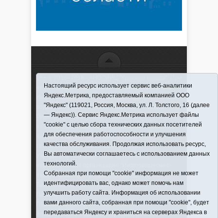
16+ © 2016–2018 - АНО "ИИЦ "Красная звезда". При
Настоящий ресурс использует сервис веб-аналитики
использовании материалов ссылка обязательна
Яндекс.Метрика, предоставляемый компанией ООО
Информационная лента выходит при финансовой
"Яндекс" (119021, Россия, Москва, ул. Л. Толстого, 16 (далее
поддержке правительства Тюменской области
— Яндекс)). Сервис Яндекс.Метрика использует файлы
Регистрационный номер СМИ ЭЛ № ФС 77-66066
"cookie" с целью сбора технических данных посетителей
от 10.06. 2016 г. выдано Федеральной службой по
для обеспечения работоспособности и улучшения
надзору в сфере связи, информационных
качества обслуживания. Продолжая использовать ресурс,
технологий и массовых коммуникаций.
Вы автоматически соглашаетесь с использованием данных
Учредитель (соучредители) Автономная
технологий.
некоммерческая организация "Информационно-
Собранная при помощи "cookie" информация не может
издательский центр "Красная звезда"" (627570,
идентифицировать вас, однако может помочь нам
Тюменская обл., Викуловский р-н, с. Викулово, ул.
улучшить работу сайта. Информация об использовании
Ленина, д. 5).
вами данного сайта, собранная при помощи "cookie", будет
Главный редактор Антюхова Светлана
передаваться Яндексу и храниться на серверах Яндекса в
Владимировна. Адрес электронной почты: