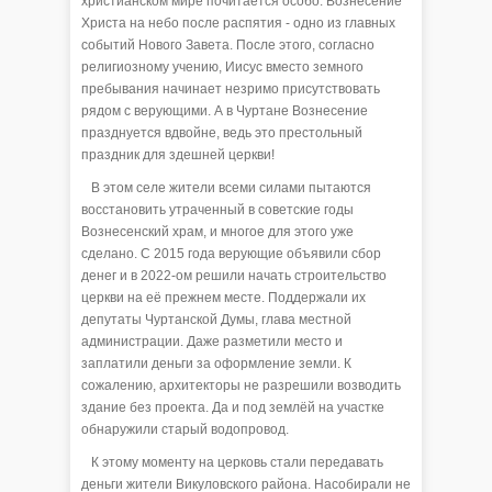
христианском мире почитается особо. Вознесение
Христа на небо после распятия - одно из главных
событий Нового Завета. После этого, согласно
религиозному учению, Иисус вместо земного
пребывания начинает незримо присутствовать
рядом с верующими. А в Чуртане Вознесение
празднуется вдвойне, ведь это престольный
праздник для здешней церкви!
В этом селе жители всеми силами пытаются
восстановить утраченный в советские годы
Вознесенский храм, и многое для этого уже
сделано. С 2015 года верующие объявили сбор
денег и в 2022-ом решили начать строительство
церкви на её прежнем месте. Поддержали их
депутаты Чуртанской Думы, глава местной
администрации. Даже разметили место и
заплатили деньги за оформление земли. К
сожалению, архитекторы не разрешили возводить
здание без проекта. Да и под землёй на участке
обнаружили старый водопровод.
К этому моменту на церковь стали передавать
деньги жители Викуловского района. Насобирали не