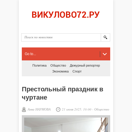
Go to...
Политика
Общество
Дежурный репортер
Экономика
Спорт
Престольный праздник в
чуртане
Анна НАУМОВА
21 июня 2025, 10:00
-
Общество