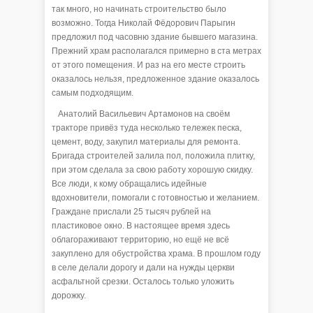
так много, но начинать строительство было
возможно. Тогда Николай Фёдорович Парыгин
предложил под часовню здание бывшего магазина.
Прежний храм располагался примерно в ста метрах
от этого помещения. И раз на его месте строить
оказалось нельзя, предложенное здание оказалось
самым подходящим.
Анатолий Васильевич Артамонов на своём
тракторе привёз туда несколько тележек песка,
цемент, воду, закупил материалы для ремонта.
Бригада строителей залила пол, положила плитку,
при этом сделала за свою работу хорошую скидку.
Все люди, к кому обращались идейные
вдохновители, помогали с готовностью и желанием.
Граждане прислали 25 тысяч рублей на
пластиковое окно. В настоящее время здесь
облагораживают территорию, но ещё не всё
закуплено для обустройства храма. В прошлом году
в селе делали дорогу и дали на нужды церкви
асфальтной срезки. Осталось только уложить
дорожку.