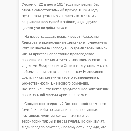
Указом от 22 апреля 1917 года при церкви был
открыт самостоятельный приход. В 1964 году
Чуртанская церковь была закрыта, а затем и
разрушена последней в районе, когда другие
церкви уже не действовали.
На дворе двадцать первый век от Рождества
Христова, а православные христиане по-прежнему
чтят Вознесение Господне. Во время своей земной
жизни Христос непрестанно проповедовал
спасение от тления и смерти как своим словом, так
и делами. Воскресением Он показал ученикам свою
победу над смертью, а посредством Вознесения
сделал их свидетелями своего возвращения к
Божественности. Вне всякого сомнения,
Вознесение – это некое триумфальное завершение
спасительной миссии Христа на Земле.
Сегодня пострадавший Вознесенский храм тоже
"ожил". Если бы не старания неравнодушных
чуртанцев, молитвы священника на этой
территории так бы и не зазвучали. Но они звучат,
люди "подтягиваются", и потому есть надежда, что