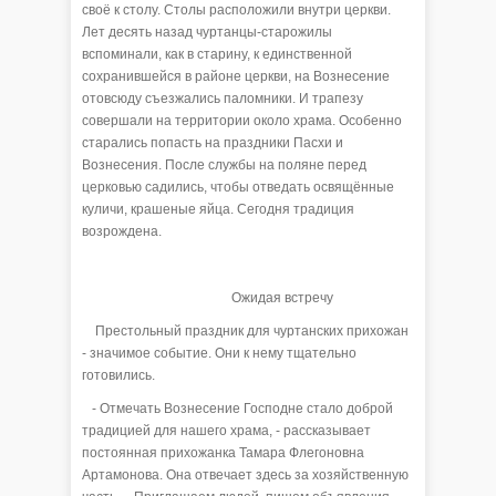
своё к столу. Столы расположили внутри церкви.
Лет десять назад чуртанцы-старожилы
вспоминали, как в старину, к единственной
сохранившейся в районе церкви, на Вознесение
отовсюду съезжались паломники. И трапезу
совершали на территории около храма. Особенно
старались попасть на праздники Пасхи и
Вознесения. После службы на поляне перед
церковью садились, чтобы отведать освящённые
куличи, крашеные яйца. Сегодня традиция
возрождена.
Ожидая встречу
Престольный праздник для чуртанских прихожан
- значимое событие. Они к нему тщательно
готовились.
- Отмечать Вознесение Господне стало доброй
традицией для нашего храма, - рассказывает
постоянная прихожанка Тамара Флегоновна
Артамонова. Она отвечает здесь за хозяйственную