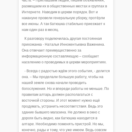
часть. – Приглашаем людей, пишем объявления,
размещаем их в общественных местах и группах в
Интернете. Наводим в церкви порядок. Вот и
накануне провели генеральную уборку, протёрли
все иконы. А так батюшка стабильно приезжает к
нам один раз в месяц.
К разговору подключилась другая постоянная
прихожанка - Наталья Иннокентьевна Важенина.
Она отвечает преимущественно за
информационную составляющую – сообщает
населению о проводимых в церкви мероприятиях.
- Всегда с радостью ждём этого события, - делится
она. – Мы проделали большую работу, чтобы на
нашей земле снова начали проводить
богослужения. Но и впереди работы не меньше. По
правилам алтарь должен располагаться с
восточной стороны. И этот момент нужно ещё
продумать, устранить несоответствия. Ведь это
здание бывшего магазина. Не должно в окно с
дороги быть видно, как батюшка находится в
алтаре. Необходимо поменять пристрой. Но мы,
конечно, рады и тому, что уже имеем. Ведь совсем