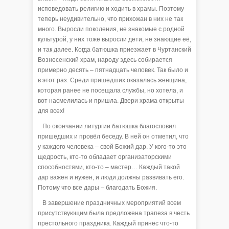
исповедовать религию и ходить в храмы. Поэтому
теперь неудивительно, что прихожан в них не так
много. Выросли поколения, не знакомые с родной
культурой, у них тоже выросли дети, не знающие её,
и так далее. Когда батюшка приезжает в Чуртанский
Вознесенский храм, народу здесь собирается
примерно десять – пятнадцать человек. Так было и
в этот раз. Среди пришедших оказалась женщина,
которая ранее не посещала службы, но хотела, и
вот насмелилась и пришла. Двери храма открыты
для всех!
По окончании литургии батюшка благословил
пришедших и провёл беседу. В ней он отметил, что
у каждого человека – свой Божий дар. У кого-то это
щедрость, кто-то обладает организаторскими
способностями, кто-то – мастер… Каждый такой
дар важен и нужен, и люди должны развивать его.
Потому что все дары – благодать Божия.
В завершение праздничных мероприятий всем
присутствующим была предложена трапеза в честь
престольного праздника. Каждый принёс что-то