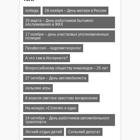
победа
28 ноября – День матери в России
20 марта – День работников бытового
обслуживания и ЖКХ
17 ноября – день участковых уполномоченных
полиции
Профессия – гидрометеоролог
А что там в Интернете?
Всероссийскому обществу инвалидов – 25 лет
27 октября – День автомобилиста
сельские игры
8 апреля светлое христово воскресение
На конкурс «Сплочён и един
24 октября – День работников автомобильного
транспорта
Летний отдых детей
Сельский депутат