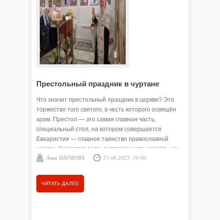
Престольный праздник в чуртане
Храмы 
сердца
Что значит престольный праздник в церкви? Это
торжество того святого, в честь которого освящён
Когда-то
храм. Престол — это самая главная часть,
пригорке 
специальный стол, на котором совершается
жизнь ка
Евхаристия — главное таинство православной
переселе
церкви. У каждого села, в котором есть церковь, он
советско
Анна НАУМОВА
21.06.2025, 10:00
Анна 
свой.
годами с
восемьде
2014 год
ЧИТАТЬ ДАЛЕЕ
ЧИТАТЬ
жителей 
самого д
чудо?