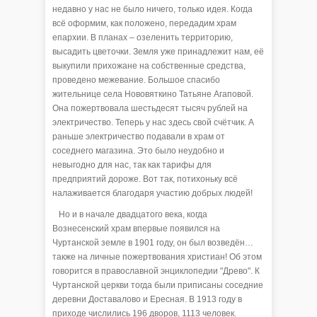
недавно у нас не было ничего, только идея. Когда
всё оформим, как положено, передадим храм
епархии. В планах – озеленить территорию,
высадить цветочки. Земля уже принадлежит нам, её
выкупили прихожане на собственные средства,
проведено межевание. Большое спасибо
жительнице села Нововяткино Татьяне Агаповой.
Она пожертвовала шестьдесят тысяч рублей на
электричество. Теперь у нас здесь свой счётчик. А
раньше электричество подавали в храм от
соседнего магазина. Это было неудобно и
невыгодно для нас, так как тарифы для
предприятий дороже. Вот так, потихоньку всё
налаживается благодаря участию добрых людей!
Но и в начале двадцатого века, когда
Вознесенский храм впервые появился на
Чуртанской земле в 1901 году, он был возведён…
также на личные пожертвования христиан! Об этом
говорится в православной энциклопедии "Древо". К
Чуртанской церкви тогда были приписаны соседние
деревни Доставалово и Ересная. В 1913 году в
приходе числились 196 дворов, 1113 человек.