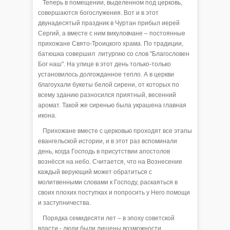
Теперь в помещении, выделенном под церковь,
совершаются богослужения. Вот и в этот
двунадесятый праздник в Чуртан прибыл иерей
Сергий, а вместе с ним викуловчане – постоянные
прихожане Свято-Троицкого храма. По традиции,
батюшка совершил литургию со слов "Благословен
Бог наш". На улице в этот день только-только
установилось долгожданное тепло. А в церкви
благоухали букеты белой сирени, от которых по
всему зданию разносился приятный, весенний
аромат. Такой же сиренью была украшена главная
икона.
Прихожане вместе с церковью проходят все этапы
евангельской истории, и в этот раз вспоминали
день, когда Господь в присутствии апостолов
вознёсся на небо. Считается, что на Вознесение
каждый верующий может обратиться с
молитвенными словами к Господу, раскаяться в
своих плохих поступках и попросить у Него помощи
и заступничества.
Порядка семидесяти лет – в эпоху советской
власти - люди были лишены возможности