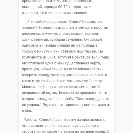
промышленных и сельскохозяйственных
помещений периода 60-70-х годов стали
выполняться в кирпичном исполнении.
…Что собой представлял Сергей Кошкин, как
человек? Земляки отзываются о нём как о простом
деревенском мужике: справедливый, прямой,
хозяйственный, хороший семьянин. Он уважал
односельчан, всегда спешил им на помощь в
трудную минуту, и они отвечали ему тем же. Как
коммуниста (в КПСС вступил в сентябре 1946 года)
его отличала одна очень существенная черта,
присущая, к сожалению, не всем членам партии:
говорить правду-матушку, какой бы она ни была, в
глаза кому-то бы ни было, хоть самому Генсеку.
Многим, особенно из числа начальства, такой
позиционный подход Кошкина не нравился. Но тот,
вопреки всему, стоял на своём: "Без правды далеко
не уедешь". Видимо, этот принцип у него остался от
войны.
Работал Сергей Лаврентьевич на производстве,
что называется, не покладая рук, особенно в
строительный сезон – с весны до поздней осени. С