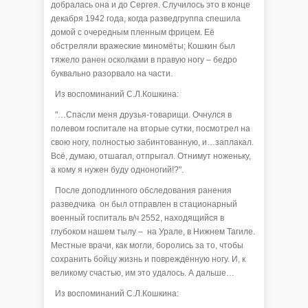
добралась она и до Сергея. Случилось это в конце
декабря 1942 года, когда разведгруппа спешила
домой с очередным пленным фрицем. Её
обстреляли вражеские миномёты; Кошкин был
тяжело ранен осколками в правую ногу – бедро
буквально разорвало на части.
Из воспоминаний С.Л.Кошкина:
"…Спасли меня друзья-товарищи. Очнулся в
полевом госпитале на вторые сутки, посмотрел на
свою ногу, полностью забинтованную, и…заплакал.
Всё, думаю, отшагал, отпрыгал. Отнимут ноженьку,
а кому я нужен буду одноногий!?".
После доподлинного обследования ранения
разведчика он был отправлен в стационарный
военный госпиталь в/ч 2552, находящийся в
глубоком нашем тылу – на Урале, в Нижнем Тагиле.
Местные врачи, как могли, боролись за то, чтобы
сохранить бойцу жизнь и повреждённую ногу. И, к
великому счастью, им это удалось. А дальше…
Из воспоминаний С.Л.Кошкина: