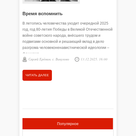
Время вспомнить
ЖУКО
В летопись человечества уходит очередной 2025
Мы дорож
год, год 80-летия Победы в Великой Отечественной
единым д
войне советского народа, внёсшего трудом и
год – юб
подвигами основной и решающий вклад в дело
народа в
разгрома человеконенавистнической идеологии –
сегодня 
фашизма.
глубокой
Сергей Ерёмин, с. Викулово
13.12.2025, 16:00
Аркад
тех, кто
агрессор
отцов и 
ЧИТАТЬ ДАЛЕЕ
ЧИТАТЬ
гордимся
воинов св
фронтови
который 
приближа
Популярное