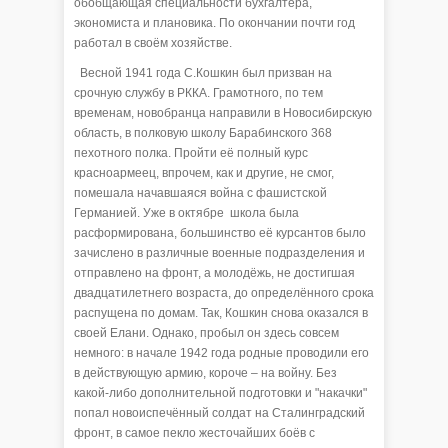
обобщающая специальности бухгалтера,
экономиста и плановика. По окончании почти год
работал в своём хозяйстве.
Весной 1941 года С.Кошкин был призван на
срочную службу в РККА. Грамотного, по тем
временам, новобранца направили в Новосибирскую
область, в полковую школу Барабинского 368
пехотного полка. Пройти её полный курс
красноармеец, впрочем, как и другие, не смог,
помешала начавшаяся война с фашистской
Германией. Уже в октябре школа была
расформирована, большинство её курсантов было
зачислено в различные военные подразделения и
отправлено на фронт, а молодёжь, не достигшая
двадцатилетнего возраста, до определённого срока
распущена по домам. Так, Кошкин снова оказался в
своей Елани. Однако, пробыл он здесь совсем
немного: в начале 1942 года родные проводили его
в действующую армию, короче – на войну. Без
какой-либо дополнительной подготовки и "накачки"
попал новоиспечённый солдат на Сталинградский
фронт, в самое пекло жесточайших боёв с