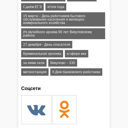
Сдаём ЕГЭ
итоги года
15 марта – День работников бытового
обслуживания населения и жилищно-
коммунального хозяйства
Из музейного архива 90 лет Викуловскому
району
27 декабря - День спасателя
Криминальная хроника
в сфере жкх
за ними сила
Викулово – 330
метеостанция
К Дню банковского работника
Соцсети