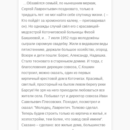
…Обзавёлся семьёй, по нынешним меркам,
Сергей Лаврентьевич поздновато, только в
тридцать лет: не мог найти себе спутницу жизни. ( --
Кто пойдёт за хромоногого калеку, -- приговаривал
он). Но однажды случай свёл его с красавицей-
медсестрой Коточиговской больницы Физой
Бакшеевой, и… 7 июля 1952 года молодожёны
сыграли скромную свадебку. Жили в видавшем виды
пятистеннике, держали большое хозяйство, огород.
Вскоре и дети пошли: Борис, Александр, Надюшка.
Стало тесновато в стареньком домике. И тогда, с
благословения дирекции совхоза, С.Кошкин
построил, можно сказать, один из первых
кирпичный крестовой дом в Коточигах. Красивый,
светлый, просторный на былом левом берегу реки
Барсук! Не зря на него приходили любоваться все
жители села. Побывал тут и директор совхоза Иван
Савельевич Плесовских. Походил, посмотрел и
сказал: "Молодец, Лаврентич. Толково сделал.
Теперь будем строить только из кирпича и жильё, и
хозпостройки, тем более, что завод свой имеем".
Сказано – сделано: все жилые дома, большинство