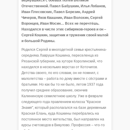
вернувшихся с боевых полей Великой
Отечественной. Павел Бабушкин, Илья Лобанов,
Иван Плесовских, Павел Березин, Андрей
Чичеров, Яков Квашнин, Иван Волохин, Сергей
Воронцев, Иван Мосин… Всех не перечтёшь.
Находился в числе этих сибиряков-героев и он –
Сергей Кошкин, защитник и труженик своей малой
и большой Родины.
Родился Сергей в многодетной семье крестьянина-
середняка Лавруши Кошкина, переселенца из
Рязанской губернии, на хуторе Королинский, что
находился в нескольких верстах от Коточигов.
Детства своего, по его словам, он не помнил, с
малолетства – работа по дому вместе с сёстрами и
братьями. Но как бы то ни было, летом 1937 года
получил среднее образование, окончив
Калининскую семилетнюю школу. Уже в феврале
следующего года правлением колхоза "Красное
Знамя", который располагался на базе деревеньки
Красная Елань, куда Кошкины перебрались на
постоянное место жительства, был направлен на
курсы счетоводов в Викулово. Профессия – что-то