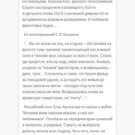
гитлеровцами. Коренастого, крепкого телосложения
Сергея распределили в разведроту 914-го
отдельного полка 252-й стрелковой дивизии 62-го
артдивизиона рядовым разведчиком. И побежали
фронтовые будни…
Из воспоминаний С.Л. Кошкина:
"…Мы не знали ни сна, ни отдыха – обстановка на
фронте тому причина: превосходящий нас в живой
силе и технике враг, наседал со всех сторон. Спали,
где придется, ели на ходу, гибли ежечасно. Бывало,
уходили за "языком" вдесятером, а возвращались –
двое, трое… Случалось и такое, что брали фрица
за передовой удачно, а дотащить его живым до
своих окопов не могли – попадал под пули или
осколки своих же вояк. Возвращались снова на
вражескую территорию, на "охоту"…".
Российский поэт Егор Акулов как-то сказал о войне:
"Вопреки всем законам морали, у неё нет
любимчиков". Погибали на переднем крае сражений
и генералы, и рядовые. Смерть не выбирала
добычу, косила всех подряд. Чуть-чуть, было, не