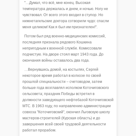
"…Думал, что всё, мне конец. Высокая
температура держалась и днем, и ночью. Ногу не
чувствовал. От всего этого входил в ступор. Но
нижнетагильские доктора сотворили чудо: спасли
меня целиком! Как я был им признателен!".
Потом был ряд военно-медицинских комиссий,
последняя признала рядового Кошкина
непригодным к военной службе. Комиссовали
подчистую. На дворе стоял март 1943 года. До
окончания войны оставалось два года.
…Вернувшись домой, на костылях, Сергей
некоторое время работал в колхозе по своей
прошлой специальности – счетоводом, затем
больше года возглавлял исполком Коточиговского
сельсовета; праздник Победы встретил в
должности заведующего нефтебазой Коточиговской
МТС. В 1963 году, по направлению администрации
совхоза "Коточиговский", окончил Льговскую школу
мастеров-строителей (Курская область) и до
завершения всей своей трудовой деятельности
работал прорабом.