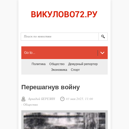
Go to...
Политика
Общество
Дежурный репортер
Экономика
Спорт
Перешагнув войну
Аркадий БЕРЕЗИН
03 мая 2025, 11:00
-
Общество