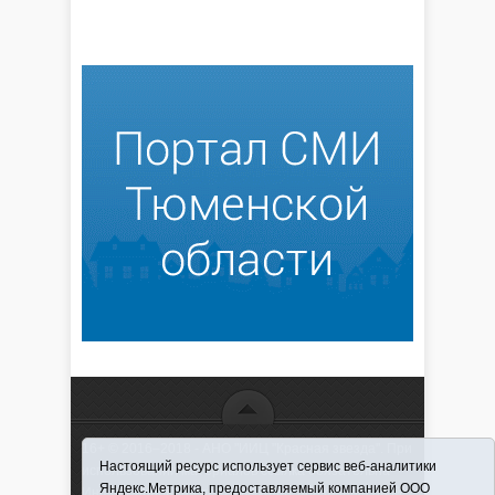
16+ © 2016–2018 - АНО "ИИЦ "Красная звезда". При
Настоящий ресурс использует сервис веб-аналитики
использовании материалов ссылка обязательна
Яндекс.Метрика, предоставляемый компанией ООО
Информационная лента выходит при финансовой