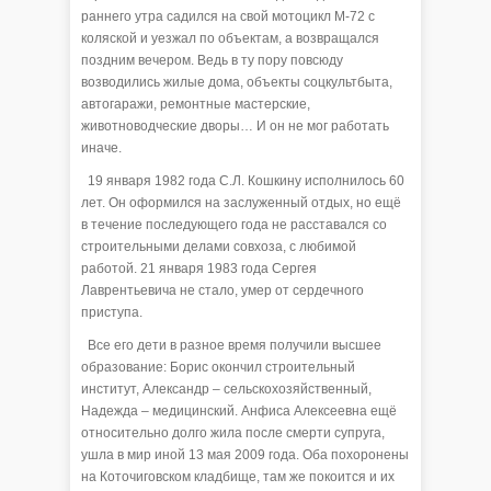
раннего утра садился на свой мотоцикл М-72 с
коляской и уезжал по объектам, а возвращался
поздним вечером. Ведь в ту пору повсюду
возводились жилые дома, объекты соцкультбыта,
автогаражи, ремонтные мастерские,
животноводческие дворы… И он не мог работать
иначе.
19 января 1982 года С.Л. Кошкину исполнилось 60
лет. Он оформился на заслуженный отдых, но ещё
в течение последующего года не расставался со
строительными делами совхоза, с любимой
работой. 21 января 1983 года Сергея
Лаврентьевича не стало, умер от сердечного
приступа.
Все его дети в разное время получили высшее
образование: Борис окончил строительный
институт, Александр – сельскохозяйственный,
Надежда – медицинский. Анфиса Алексеевна ещё
относительно долго жила после смерти супруга,
ушла в мир иной 13 мая 2009 года. Оба похоронены
на Коточиговском кладбище, там же покоится и их