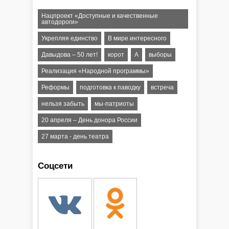
Нацпроект «Доступные и качественные
автодороги»
Укрепляя единство
В мире интересного
Давыдова – 50 лет!
корот
А
выборы
Реализация «Народной программы»
Реформы
подготовка к паводку
встреча
нельзя забыть
мы-патриоты
20 апреля – День донора России
27 марта - день театра
Соцсети