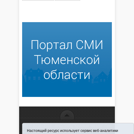
16+ © 2016–2018 - АНО "ИИЦ "Красная звезда". При
Настоящий ресурс использует сервис веб-аналитики
использовании материалов ссылка обязательна