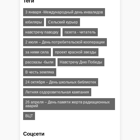
Теги
3 января -Международный день инвалидов
юбиляры
Сельский курьер
навстречу паводку
газета - читатель
2 июля – День потребительской кооперации
за ними сила
проект красной звезды
рассказы -были
Навстречу Дню Победы
В честь земляка
24 октября – День школьных библиотек
Летняя оздоровительная кампания
26 апреля – День памяти жертв радиационных
аварий
ВЦТ
Соцсети