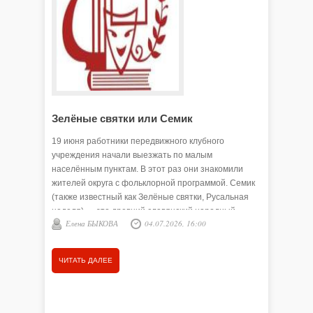
Зелёные святки или Семик
В ожид
19 июня работники передвижного клубного
11 октяб
учреждения начали выезжать по малым
округа с
населённым пунктам. В этот раз они знакомили
состоялс
жителей округа с фольклорной программой. Семик
любитель
(также известный как Зелёные святки, Русальная
один из 
неделя) — это древний славянский народный
Подробне
Елена БЫКОВА
04.07.2026, 16:00
Елена
праздник. Он отмечается в седьмой четверг после
ЛУКЬЯЩЕН
Пасхи, за три дня до Троицы. Ирина Ельцова,
заведующая ПКУ, рассказала, как проходит
ЧИТАТЬ ДАЛЕЕ
ЧИТАТЬ
знакомство с этим праздником: