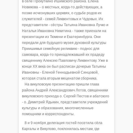
в селе Прокуткино Ишимского района. Елена
Новикова – о местных, когда-то действующих, а
позже исчезнувших церквях, о судьбе родов их
служителей - семей Ликвентовых и Чудовых. Их
представители - сёстры Татьяна Ивановна Лучко и
Наталья Ивановна Никитина - также приехали на
презентации из Тюмени и Екатеринбурга. Они
передали для будущего музея духовной культуры
Приишимья семейную реликвию - поднос для
самовара, когда-то принадлежавший их прадеду
священнику Алексею Павловичу Ликвентову. Уже в
конце ХХ века он был расписан дочерью Татьяны
Ивановны - Еленой Геннадьевной Синцовой,
которая стала вторым меценатом сборника.
На викуловскую презентацию пришли глава
района Андрей Александрович Лотов, священники
викуловского прихода о. Сергий Пестов и абатского
- о. Димитрий Ядыкин, представители учреждений
культуры и образования, многочисленные
помощники и корреспонденты.
8 и 9 ноября делегация гостей посетила сёла
Каргалы и Викулово, поклонилась местам, где