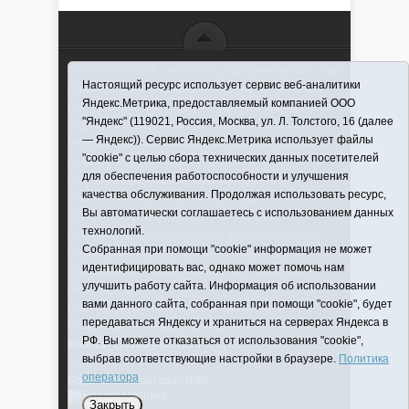
16+ © 2016–2018 - АНО "ИИЦ "Красная звезда". При
Настоящий ресурс использует сервис веб-аналитики
использовании материалов ссылка обязательна
Яндекс.Метрика, предоставляемый компанией ООО
Информационная лента выходит при финансовой
"Яндекс" (119021, Россия, Москва, ул. Л. Толстого, 16 (далее
поддержке правительства Тюменской области
— Яндекс)). Сервис Яндекс.Метрика использует файлы
Регистрационный номер СМИ ЭЛ № ФС 77-66066
"cookie" с целью сбора технических данных посетителей
от 10.06. 2016 г. выдано Федеральной службой по
для обеспечения работоспособности и улучшения
надзору в сфере связи, информационных
качества обслуживания. Продолжая использовать ресурс,
технологий и массовых коммуникаций.
Вы автоматически соглашаетесь с использованием данных
Учредитель (соучредители) Автономная
технологий.
некоммерческая организация "Информационно-
Собранная при помощи "cookie" информация не может
издательский центр "Красная звезда"" (627570,
идентифицировать вас, однако может помочь нам
Тюменская обл., Викуловский р-н, с. Викулово, ул.
улучшить работу сайта. Информация об использовании
Ленина, д. 5).
вами данного сайта, собранная при помощи "cookie", будет
Главный редактор Антюхова Светлана
передаваться Яндексу и храниться на серверах Яндекса в
Владимировна. Адрес электронной почты:
РФ. Вы можете отказаться от использования "cookie",
krasnay_zvezda@obl72.ru
Телефон: 2-42-32; 2-41-
выбрав соответствующие настройки в браузере.
Политика
36.
оператора
Политика оператора
|
RSS
Закрыть