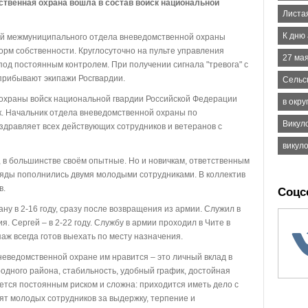
ственная охрана вошла в состав войск национальной
Листа
К дню
ой межмуниципального отдела вневедомственной охраны
орм собственности. Круглосуточно на пульте управления
27 ма
од постоянным контролем. При получении сигнала "тревога" с
прибывают экипажи Росгвардии.
Сельс
охраны войск национальной гвардии Российской Федерации
в окру
. Начальник отдела вневедомственной охраны по
Викуло
здравляет всех действующих сотрудников и ветеранов с
викул
 в большинстве своём опытные. Но и новичкам, ответственным
 ряды пополнились двумя молодыми сотрудниками. В коллектив
в.
Соцс
у в 2-16 году, сразу после возвращения из армии. Служил в
я. Сергей – в 2-22 году. Службу в армии проходил в Чите в
паж всегда готов выехать по месту назначения.
неведомственной охране им нравится – это личный вклад в
одного района, стабильность, удобный график, достойная
ется постоянным риском и сложна: приходится иметь дело с
ят молодых сотрудников за выдержку, терпение и