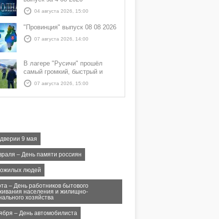
04 августа 2026, 15:00
"Провинция" выпуск 08 08 2026
07 августа 2026, 14:00
В лагере "Русичи" прошёл
самый громкий, быстрый и
азартный час дня — Спортчас
07 августа 2026, 15:00
ддверии 9 мая
враля – День памяти россиян
пожилых людей
рта – День работников бытового
живания населения и жилищно-
нального хозяйства
тября – День автомобилиста