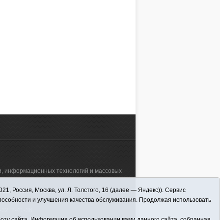
зи, информационных технологий и массовых
 Россия, Москва, ул. Л. Толстого, 16 (далее — Яндекс)). Сервис
а"" (627570, Тюменская обл., Викуловский
способности и улучшения качества обслуживания. Продолжая использовать
32; 2-41-36.
оту сайта. Информация об использовании вами данного сайта, собранная