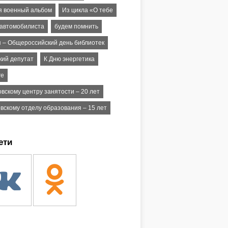
я военный альбом
Из цикла «О тебе
 автомобилиста
будем помнить
я – Общероссийский день библиотек
кий депутат
К Дню энергетика
ге
вскому центру занятости – 20 лет
овскому отделу образования – 15 лет
ети