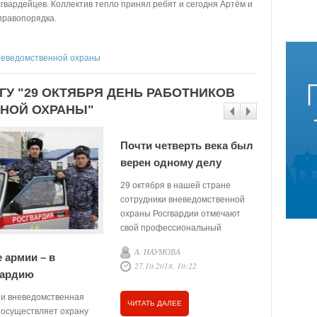
гвардейцев. Коллектив тепло принял ребят и сегодня Артём и
правопорядка.
вневедомственной охраны
ГУ "29 ОКТЯБРЯ ДЕНЬ РАБОТНИКОВ
НОЙ ОХРАНЫ"
Почти четверть века был
верен одному делу
29 октября в нашей стране
сотрудники вневедомственной
охраны Росгвардии отмечают
свой профессиональный
праздник.
А. НАУМОВА
 армии – в
27.10.2018, 10:22
вардию
ии вневедомственная
ЧИТАТЬ ДАЛЕЕ
 осуществляет охрану