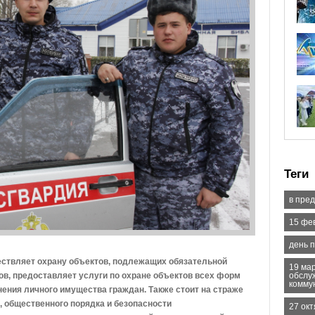
Теги
в пре
15 фе
день 
ствляет охрану объектов, подлежащих обязательной
19 ма
ов, предоставляет услуги по охране объектов всех форм
обслу
комму
анения личного имущества граждан. Также стоит на страже
, общественного порядка и безопасности
27 ок