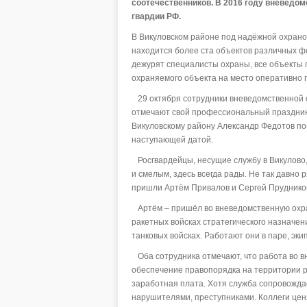
соотечественников. В 2016 году вневедом
гвардии РФ.
В Викуловском районе под надёжной охран
находится более ста объектов различных ф
дежурят специалисты охраны, все объекты п
охраняемого объекта на место оперативно 
29 октября сотрудники вневедомственной 
отмечают свой профессиональный праздник
Викуловскому району Александр Федотов по
наступающей датой.
Росгвардейцы, несущие службу в Викулово,
и смелым, здесь всегда рады. Не так давно
пришли Артём Привалов и Сергей Пруднико
Артём – пришёл во вневедомственную охран
ракетных войсках стратегического назначени
танковых войсках. Работают они в паре, эки
Оба сотрудника отмечают, что работа во в
обеспечение правопорядка на территории р
заработная плата. Хотя служба сопровожда
нарушителями, преступниками. Коллеги цен