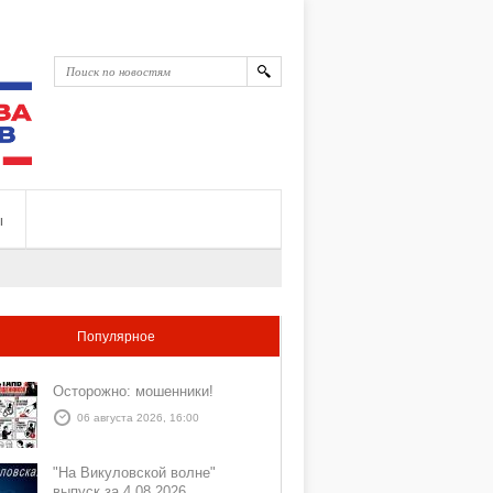
ы
Популярное
Осторожно: мошенники!
06 августа 2026, 16:00
"На Викуловской волне"
выпуск за 4 08 2026