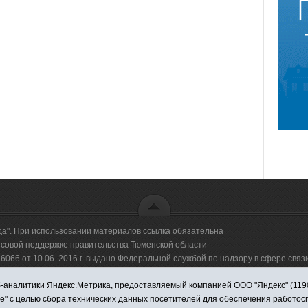
да". При использовании материалов ссылка обязательна
овой поддержке правительства Тюменской области
66 от 10.06. 2016 г. выдано Федеральной службой по надзору в сфере свя
аналитики Яндекс.Метрика, предоставляемый компанией ООО "Яндекс" (119021,
оммерческая организация "Информационно-издательский центр "Красная звезд
ie" с целью сбора технических данных посетителей для обеспечения работо