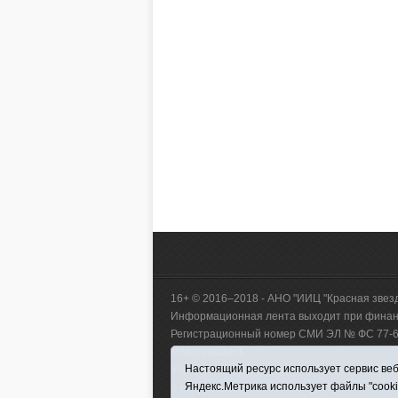
16+ © 2016–2018 - АНО "ИИЦ "Красная звез
Информационная лента выходит при финанс
Регистрационный номер СМИ ЭЛ № ФС 77-660
коммуникаций.
Настоящий ресурс использует сервис веб-
Учредитель (соучредители) Автономная нек
Яндекс.Метрика использует файлы "cook
р-н, с. Викулово, ул. Ленина, д. 5).