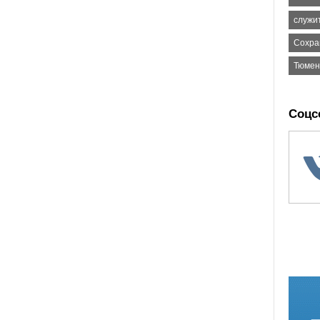
служи
Сохра
Тюмен
Соцс