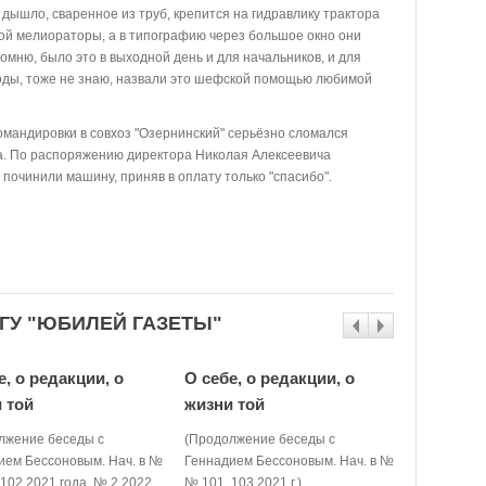
 дышло, сваренное из труб, крепится на гидравлику трактора
ой мелиораторы, а в типографию через большое окно они
омню, было это в выходной день и для начальников, и для
ходы, тоже не знаю, назвали это шефской помощью любимой
мандировки в совхоз "Озернинский" серьёзно сломался
а. По распоряжению директора Николая Алексеевича
починили машину, приняв в оплату только "спасибо".
ГУ "ЮБИЛЕЙ ГАЗЕТЫ"
е, о редакции, о
О себе, о редакции, о
О себе, 
 той
жизни той
жизни т
лжение беседы с
(Продолжение беседы с
(Продолже
ием Бессоновым. Нач. в №
Геннадием Бессоновым. Нач. в №
Геннадием 
102 2021 года, № 2 2022
№ 101, 103 2021 г.).
101).