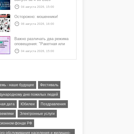
04 августа 2026, 15:00
Осторожно: мошенники!
06 августа 2026, 16:00
Важно различать два режима
оповещения: "Ракетная или
БПЛА опасность" и "Угроза
04 августа 2026, 15:00
атаки ракеты или БПЛА"
ежь - наше будущее
Фестиваль
дународному дню пожилых людей
ная дата
Юбилеи
Поздравления
земляки
Электронные услуги
сионном фонде РФ
ого обслуживания населения и жилищно-