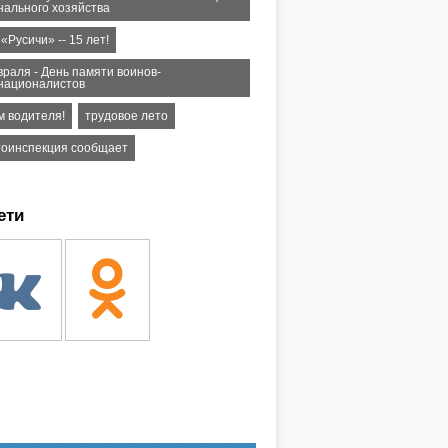
нального хозяйства
Русичи» -- 15 лет!
враля - День памяти воинов-
националистов
м водителя!
трудовое лето
тоинспекция сообщает
ети