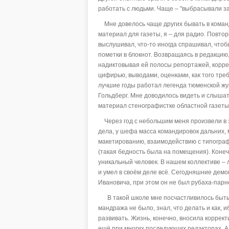
работать с людьми. Чаще – "выбрасывали за 
Мне довелось чаще других бывать в команд
материал для газеты, я – для радио. Повтори
выслушивал, что-то иногда спрашивал, чтобы
пометки в блокнот. Возвращаясь в редакци
надиктовывая ей полосы репортажей, корре
цифирью, выводами, оценками, как того треб
лучшие годы работал легенда тюменской жу
Гольдберг. Мне доводилось видеть и слышат
материал стенографистке областной газеты,
Через год с небольшим меня произвели в з
дела, у шефа масса командировок дальних,
макетированию, взаимодействию с типограф
(такая бедность была на помещения). Коне
уникальный человек. В нашем коллективе –
и умел в своём деле всё. Сегодняшние демо
Ивановича, при этом он не был рубаха-парн
В такой школе мне посчастливилось быть ч
мандража не было, знал, что делать и как, 
развивать. Жизнь, конечно, вносила коррект
ещё при многих последующих редакторах. 