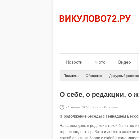
Новости
Фото
Видео
Политика
Общество
Дежурный репорте
О себе, о редакции, о 
15 января 2022, 09:00
-
Общество
(Продолжение беседы с Геннадием Бессоно
На самом деле в редакции такой была поли
корреспонденты ребята и девчата даже не с 
другой опытные брали с собой в командиров