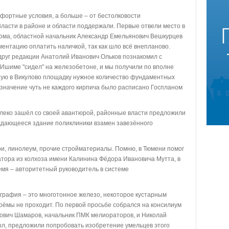
мфортные условия, а больше – от бестолковости
ласти в районе и области поддержали. Первые отвели место в
кома, областной начальник Александр Емельянович Вешкурцев
ентацию оплатить наличкой, так как шло всё внепланово.
руг редакции Анатолий Иванович Ольков познакомил с
 Ишиме "сидел" на железобетоне, и мы получили по вполне
ную в Викулово площадку нужное количество фундаментных
назначение чуть не каждого кирпича было расписано Госпланом
алеко зашёл со своей авантюрой, районные власти предложили
ждающееся здание поликлиники взамен завезённого
, линолеум, прочие стройматериалы. Помню, в Тюмени помог
атора из колхоза имени Калинина Фёдора Ивановича Мутта, в
емя – авторитетный руководитель в системе
рафия – это многотонное железо, некоторое кустарным
оёмы не проходит. По первой просьбе собрался на консилиум
ович Шамаров, начальник ПМК мелиораторов, и Николай
л, предложили попробовать изобретение умельцев этого