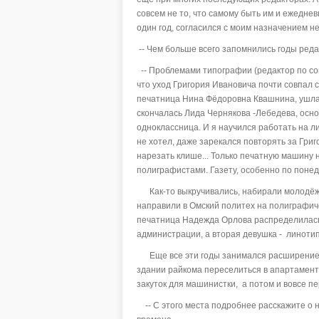
совсем не то, что самому быть им и ежеднев
один год, согласился с моим назначением 
-- Чем больше всего запомнились годы ред
-- Проблемами типографии (редактор по сов
что уход Григория Ивановича почти совпал 
печатница Нина Фёдоровна Квашнина, ушла 
скончалась Лида Чернякова -Лебедева, осн
одноклассница. И я научился работать на л
не хотел, даже зарекался повторять за Григ
нарезать клише... Только печатную машину н
полиграфистами. Газету, особенно по поне
Как-то выкручивались, набирали молодёжь,
направили в Омский политех на полиграфич
печатница Надежда Орлова распределилась 
администрации, а вторая девушка - линотип
Еще все эти годы занимался расширением 
здании райкома переселиться в апартаменты
закуток для машинистки, а потом и вовсе п
-- С этого места подробнее расскажите о н