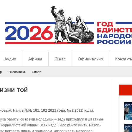
Аудио
Афиша
О нас
Официально
Контакт
р
Экономика
Спорт
жизни той
вым. Нач. в №№ 101, 102 2021 года, № 2 2022 года).
тика работы со всеми молодыми – ведь приходили в штатные
журналистской улицы. Всех надо было как-то учить. Разок -
ку, показать личным примером, как собирать материал,