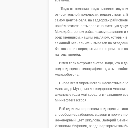
времена.
-- Тогда от желания создать коллективу ко
относительной молодости, решил строить. В
самом центре села, на задворках райиспол
нашёл возможность проектно-сметную докум
Молодой агроном райсельхозуправления и д
родственником, нашим земляком, который в
законной безналичке и вывезли на отведён
блоков и плит перекрытия, в то время, как 
на годы вперёд.
Имея толк в строительстве, видя, что я д
под редакцию и типографию отдать освобо
железобетона.
Снова всем миром искали несчастные обои
Александр Мутт, сын легендарного механиз
школьные годы мой сосед, а в названное вр
Миннефтегазстроя.
Всё сделали, перевезли редакцию, а типог
способом неразборное, в двери и прочие пр
инженерный цвет Викулова. Валерий Семён
Иванович Мифонин, вроде парторгом там бы