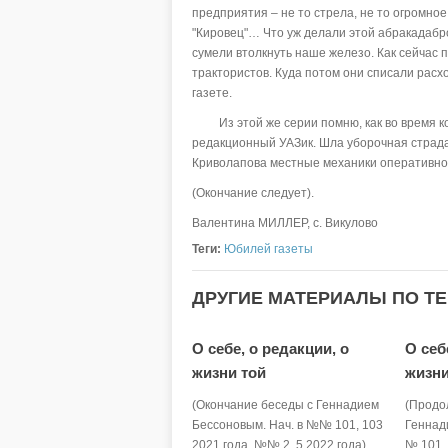
предприятия – не то стрела, не то огромное
"Кировец"… Что уж делали этой абракадабр
сумели втолкнуть наше железо. Как сейчас п
трактористов. Куда потом они списали рас
газете.
Из этой же серии помню, как во время ко
редакционный УАЗик. Шла уборочная страд
Криволапова местные механики оперативно 
(Окончание следует).
Валентина МИЛЛЕР, с. Викулово
Теги:
Юбилей газеты
ДРУГИЕ МАТЕРИАЛЫ ПО ТЕ
О себе, о редакции, о
О себ
жизни той
жизни
(Окончание беседы с Геннадием
(Продо
Бессоновым. Нач. в №№ 101, 103
Геннад
2021 года, №№ 2, 5 2022 года).
№ 101, 