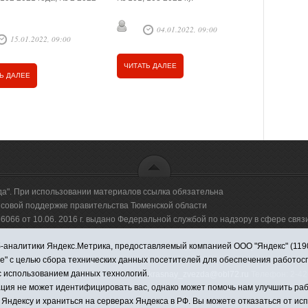
04.01.2022, 09:00
2
15.01.2022, 09:00
ЧИТАТЬ ДАЛЕЕ
ЧИТАТЬ Д
Ь ДАЛЕЕ
да". При использовании материалов ссылка обязательна
овой поддержке правительства Тюменской области
66 от 10.06. 2016 г. выдано Федеральной службой по надзору в сфере свя
аналитики Яндекс.Метрика, предоставляемый компанией ООО "Яндекс" (119021,
оммерческая организация "Информационно-издательский центр "Красная звезд
ie" с целью сбора технических данных посетителей для обеспечения работо
с использованием данных технологий.
имировна. Адрес электронной почты:
krasnay_zvezda@obl72.ru
Телефон: 2-42-
ция не может идентифицировать вас, однако может помочь нам улучшить раб
 Яндексу и храниться на серверах Яндекса в РФ. Вы можете отказаться от ис