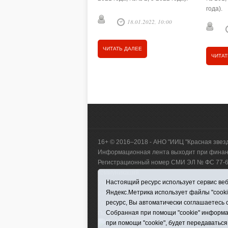
года).
18.01.2022, 10:00
ЧИТАТЬ ДАЛЕЕ
ЧИТАТ
16+ © 2016–2018 - АНО "ИИЦ "Красная звез
Информационная лента выходит при финанс
Регистрационный номер СМИ ЭЛ № ФС 77-660
коммуникаций.
Настоящий ресурс использует сервис веб-
Учредитель (соучредители) Автономная нек
Яндекс.Метрика использует файлы "cook
р-н, с. Викулово, ул. Ленина, д. 5).
ресурс, Вы автоматически соглашаетесь 
Главный редактор Антюхова Светлана Влад
Собранная при помощи "cookie" информа
Политика оператора
|
RSS
при помощи "cookie", будет передаваться