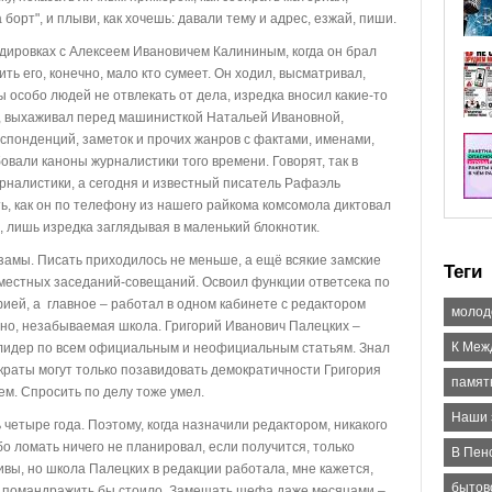
борт", и плыви, как хочешь: давали тему и адрес, езжай, пиши.
ировках с Алексеем Ивановичем Калининым, когда он брал
ть его, конечно, мало кто сумеет. Он ходил, высматривал,
 особо людей не отвлекать от дела, изредка вносил какие-то
ю, выхаживал перед машинисткой Натальей Ивановной,
спонденций, заметок и прочих жанров с фактами, именами,
овали каноны журналистики того времени. Говорят, так в
рналистики, а сегодня и известный писатель Рафаэль
ь, как он по телефону из нашего райкома комсомола диктовал
 лишь изредка заглядывая в маленький блокнотик.
амы. Писать приходилось не меньше, а ещё всякие замские
Теги
 местных заседаний-совещаний. Освоил функции ответсека по
ией, а главное – работал в одном кабинете с редактором
молод
чно, незабываемая школа. Григорий Иванович Палецких –
К Меж
 лидер по всем официальным и неофициальным статьям. Знал
краты могут только позавидовать демократичности Григория
памят
ем. Спросить по делу тоже умел.
Наши 
етыре года. Поэтому, когда назначили редактором, никакого
ибо ломать ничего не планировал, если получится, только
В Пен
ивы, но школа Палецких в редакции работала, мне кажется,
бытов
А помандражить бы стоило. Замещать шефа даже месяцами –