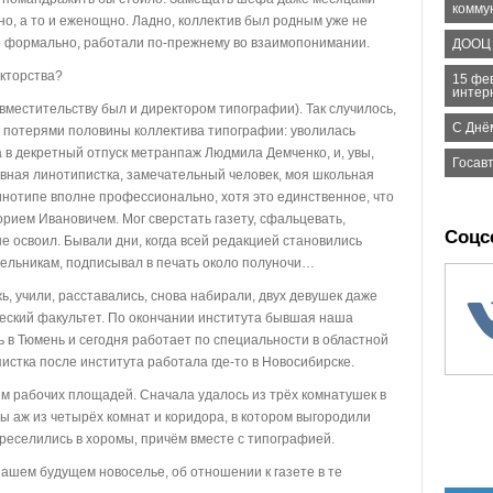
комму
но, а то и еженощно. Ладно, коллектив был родным уже не
не формально, работали по-прежнему во взаимопонимании.
ДООЦ «
акторства?
15 фе
интер
местительству был и директором типографии). Так случилось,
С Днё
с потерями половины коллектива типографии: уволилась
в декретный отпуск метранпаж Людмила Демченко, и, увы,
Госав
овная линотипистка, замечательный человек, моя школьная
инотипе вполне профессионально, хотя это единственное, что
орием Ивановичем. Мог сверстать газету, сфальцевать,
Соцс
е освоил. Бывали дни, когда всей редакцией становились
дельникам, подписывал в печать около полуночи…
 учили, расставались, снова набирали, двух девушек даже
еский факультет. По окончании института бывшая наша
в Тюмень и сегодня работает по специальности в областной
истка после института работала где-то в Новосибирске.
рабочих площадей. Сначала удалось из трёх комнатушек в
 аж из четырёх комнат и коридора, в котором выгородили
ереселились в хоромы, причём вместе с типографией.
ашем будущем новоселье, об отношении к газете в те