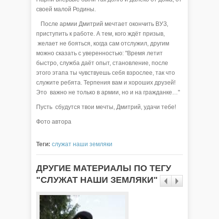
своей малой Родины.
После армии Дмитрий мечтает окончить ВУЗ,
приступить к работе. А тем, кого ждёт призыв,
желает не бояться, когда сам отслужил, другим
можно сказать с уверенностью: "Время летит
быстро, служба даёт опыт, становление, после
этого этапа ты чувствуешь себя взрослее, так что
служите ребята. Терпения вам и хороших друзей!
Это важно не только в армии, но и на гражданке…"
Пусть сбудутся твои мечты, Дмитрий, удачи тебе!
Фото автора
Теги:
служат наши земляки
ДРУГИЕ МАТЕРИАЛЫ ПО ТЕГУ
"СЛУЖАТ НАШИ ЗЕМЛЯКИ"
Армия 