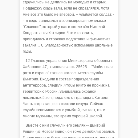
сдружились, не делились на молодых и старых.
Поддержку оказывали, если не справлялся. Хотя
мне всё это было не впервой, -- улыбается солдат, -
- я ведь занимался в военизированном классе
"Славяне", который у нас в школе вёл Николай
Кондратьевич Котляров. Что и говорить,
пригодилась и строевая подготовка и физическая
закалка… С благодарностью вспоминаю школьные
годы.
12 Главное управление Министерства обороны г.
Хабаровск-47, воинская часть 25625… "Мобильная
рота и охрана" так называлось место службы
Дмитрия. Входили в состав подразделения
антитеррора, следили, чтобы никто не проник на
территорию России. Занимались охраной
локальных 5 зон, недалеко от границы с Китаем.
Часть закрытая, не выезжали никуда. Сейчас
служба вспоминается с улыбкой, считает, как и
многие мужчины, это время хорошей школой.
Вместе с ним служил и его земляк -- Дмитрий
Рощин (из Нововяткино), он тоже демобилизовался.
Парни впервые были так долго и далеко от дома, от