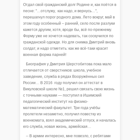
Отдал свой гражданский долг Родине и, как поётся в
песне: "…отслужу, как надо, и вернусь…",
перешагнул порог родного дома. Лето вокруг, май в
этом году особенный – ранний, село после разлуки
кажется другим, хотя, вроде бы, всё по-прежнему.
Форму уже не хочется надевать, так соскучился по
гражданской одежде. Но для снимка Дмитрий вновь
солдат, и надо отметить: как же всё-таки красит
военная форма парней!
Биография у Дмитрия Шерстобитова пока мало
отличается от сверстников: школа, учебное
заведение, служба в рядах Вооружённых сил
России… В 2016 году получил он аттестат в
Викуловской школе №1, решил связать свою жизнь
с точными науками — поступил в Ишимский
педагогический институт на физико-
математический факультет. Три года учёбы
пролетели незаметно, получил повестку из
военкомата, взял академический отпуск, и началась
его служба, новая жизнь, армейская…
-- В армии интересно, мне повезло, с ребятами