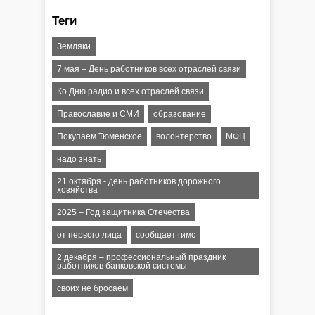
Теги
Земляки
7 мая – День работников всех отраслей связи
Ко Дню радио и всех отраслей связи
Православие и СМИ
образование
Покупаем Тюменское
волонтерство
МФЦ
надо знать
21 октября - день работников дорожного
хозяйства
2025 – Год защитника Отечества
от первого лица
сообщает гимс
2 декабря – профессиональный праздник
работников банковской системы
своих не бросаем