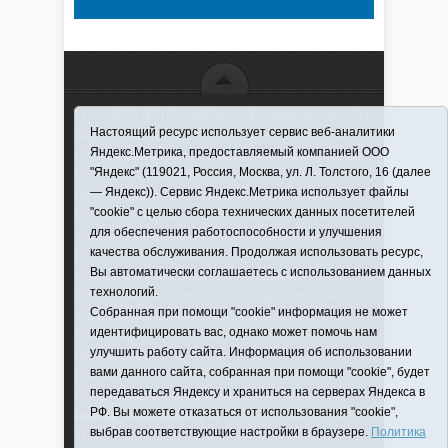
16+ © 2016–2018 - АНО "ИИЦ "Красная звезда". При
Настоящий ресурс использует сервис веб-аналитики
использовании материалов ссылка обязательна
Яндекс.Метрика, предоставляемый компанией ООО
Информационная лента выходит при финансовой
"Яндекс" (119021, Россия, Москва, ул. Л. Толстого, 16 (далее
поддержке правительства Тюменской области
— Яндекс)). Сервис Яндекс.Метрика использует файлы
Регистрационный номер СМИ ЭЛ № ФС 77-66066
"cookie" с целью сбора технических данных посетителей
от 10.06. 2016 г. выдано Федеральной службой по
для обеспечения работоспособности и улучшения
надзору в сфере связи, информационных
качества обслуживания. Продолжая использовать ресурс,
технологий и массовых коммуникаций.
Вы автоматически соглашаетесь с использованием данных
Учредитель (соучредители) Автономная
технологий.
некоммерческая организация "Информационно-
Собранная при помощи "cookie" информация не может
издательский центр "Красная звезда"" (627570,
идентифицировать вас, однако может помочь нам
Тюменская обл., Викуловский р-н, с. Викулово, ул.
улучшить работу сайта. Информация об использовании
Ленина, д. 5).
вами данного сайта, собранная при помощи "cookie", будет
Главный редактор Антюхова Светлана
передаваться Яндексу и храниться на серверах Яндекса в
Владимировна. Адрес электронной почты:
РФ. Вы можете отказаться от использования "cookie",
krasnay_zvezda@obl72.ru
Телефон: 2-42-32; 2-41-
выбрав соответствующие настройки в браузере.
Политика
36.