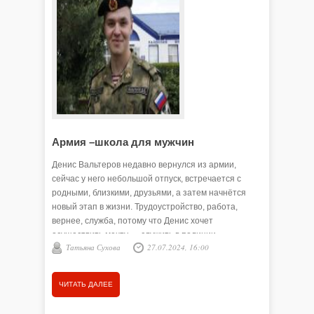
Служба в
людей. И
настоящи
страну, 
молодых 
отправля
Анна 
возмужав
домой.
ЧИТАТЬ
Армия –школа для мужчин
Денис Вальтеров недавно вернулся из армии,
сейчас у него небольшой отпуск, встречается с
родными, близкими, друзьями, а затем начнётся
новый этап в жизни. Трудоустройство, работа,
вернее, служба, потому что Денис хочет
осуществить мечту — служить в полиции.
Татьяна Сухова
27.07.2024, 16:00
ЧИТАТЬ ДАЛЕЕ