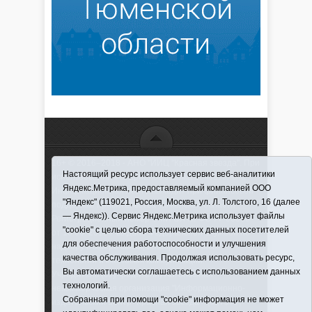
16+ © 2016–2018 - АНО "ИИЦ "Красная звезда". При
Настоящий ресурс использует сервис веб-аналитики
использовании материалов ссылка обязательна
Яндекс.Метрика, предоставляемый компанией ООО
Информационная лента выходит при финансовой
"Яндекс" (119021, Россия, Москва, ул. Л. Толстого, 16 (далее
поддержке правительства Тюменской области
— Яндекс)). Сервис Яндекс.Метрика использует файлы
Регистрационный номер СМИ ЭЛ № ФС 77-66066
"cookie" с целью сбора технических данных посетителей
от 10.06. 2016 г. выдано Федеральной службой по
для обеспечения работоспособности и улучшения
надзору в сфере связи, информационных
качества обслуживания. Продолжая использовать ресурс,
технологий и массовых коммуникаций.
Вы автоматически соглашаетесь с использованием данных
Учредитель (соучредители) Автономная
технологий.
некоммерческая организация "Информационно-
Собранная при помощи "cookie" информация не может
издательский центр "Красная звезда"" (627570,