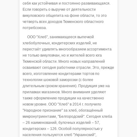
себя как устойчивая и постоянно развивающаяся.
Если говорить о выручке от деятельности
викуловского общепита на фоне области, то это
четверть всех доходов Тюменского областного
потребсоюза.
ООО "Хлеб", занимающееся выпечкой
хлебобулочных, кондитерских изделий, не
перестаёт удивлять многообразием ассортимента
не только викуловчан, но и жителей всего юга
Тюменской области. Много новых направлений
осваивают сегодня работники отрасли. Это, прежде
всего, изготовление кондитерами тортов по
технологии шоковой заморозки (с более
длительным сроком хранения). Продукция уже на
прилавках магазинов. Много внимания уделяют
также оформлению продукции на качественно
новом уровне. ООО "Хлеб" в 2014 г. получило
"Народное признание" за хлеб, обогащённый
микронутриентами, "Белгородский". Сегодня хлеба
– 26 наименований, булочных изделий – 57,
кондитерских – 126. Особой популярностью у
населения пользуются хлеб "Украинский",