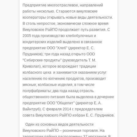
Предприятие многоотраслевое, направлений
работы несколько. Стараются викуловские
кооператоры открывать новые виды деятельности.
В столь непростое, экономически сложное время
Викуловское РайПО продолжает путь развития. С
2005 года производство хлебобулочных и
кондитерских изделий выделено в связанное
предприятие ООО "Хлеб" (директор Е. С.
Прудников); три года назад открыто ООО
"Сибирские продукты" (руководитель Т. М.
Криволап), которое возрождает традиции
колбасного цеха и занимается оказанием услуг
населению по копчению продуктов, производит
мясные, колбасные изделия, в том числе
полуфабрикаты; два года назад отрасль
общественного питания была выделена в дочернее
предприятие ООО "Общепит" (директор Е. А.
Вайнтруб). С февраля 2014 г. председателем
совета Викуловского РайПО избран Е. С. Прудников.
Один из основных видов деятельности
Викуловского РайПО – розничная торговля. На
территории района расположены 37 магазинов. В