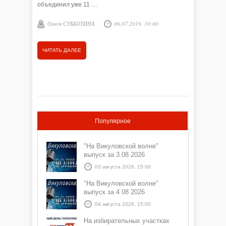
Анна 
объединил уже 11 …
Олеся СУББОТИНА
06.07.2019, 10:00
ЧИТАТЬ
ЧИТАТЬ ДАЛЕЕ
Популярное
"На Викуловской волне"
выпуск за 3 08 2026
03 августа 2026, 15:00
"На Викуловской волне"
выпуск за 4 08 2026
04 августа 2026, 15:00
На избирательных участках