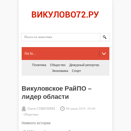
Go to...
Политика
Общество
Дежурный репортер
Экономика
Спорт
Викуловское РайПО –
лидер области
Олеся СУББОТИНА
06 июля 2019, 10:00
-
Общество
Немного истории