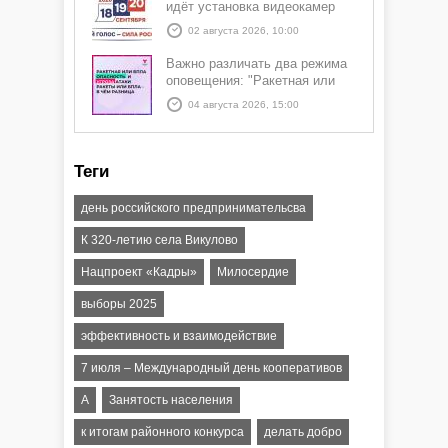
идёт установка видеокамер
02 августа 2026, 10:00
Важно различать два режима
оповещения: "Ракетная или
БПЛА опасность" и "Угроза
04 августа 2026, 15:00
атаки ракеты или БПЛА"
Теги
день российского предпринимательсва
К 320-летию села Викулово
Нацпроект «Кадры»
Милосердие
выборы 2025
эффективность и взаимодействие
7 июля – Международный день кооперативов
А
Занятость населения
к итогам районного конкурса
делать добро