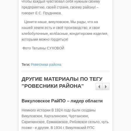
чтобы каждый чувствовал себя нужным своему
предприятию, своей стране, своему району! –
говорит Е.С. Прудников.
Цените наше, викуловское. Мы рады, что на
нашей земле есть и своё производство, и свои
хлебобулочные, колбасные, кондитерские изделия,
которыми можно гордиться!
Фото Татьяны СУХОВОЙ
Теги:
Ровесники района
ДРУГИЕ МАТЕРИАЛЫ ПО ТЕГУ
"РОВЕСНИКИ РАЙОНА"
Викуловское РайПО – лидер области
Едины 
Немного истории В 1924 году были созданы
Есть в В
Викуловское, Каргалинское, Чуртанское,
нитью св
Скрипкинское, Ермаковское, Рябовское сельпо, чуть
территор
позже - и другие. В 1934 г. Викуловский РПС