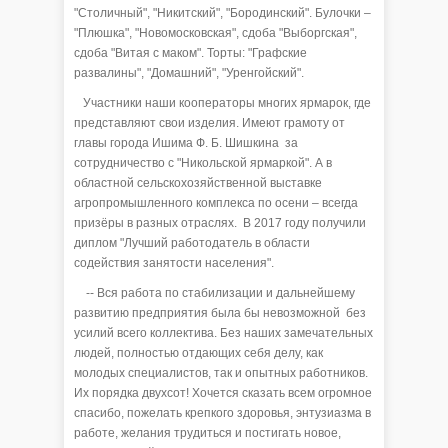
"Столичный", "Никитский", "Бородинский". Булочки –
"Плюшка", "Новомосковская", сдоба "Выборгская",
сдоба "Витая с маком". Торты: "Графские
развалины", "Домашний", "Уренгойский".
Участники наши кооператоры многих ярмарок, где
представляют свои изделия. Имеют грамоту от
главы города Ишима Ф. Б. Шишкина за
сотрудничество с "Никольской ярмаркой". А в
областной сельскохозяйственной выставке
агропромышленного комплекса по осени – всегда
призёры в разных отраслях. В 2017 году получили
диплом "Лучший работодатель в области
содействия занятости населения".
-- Вся работа по стабилизации и дальнейшему
развитию предприятия была бы невозможной без
усилий всего коллектива. Без наших замечательных
людей, полностью отдающих себя делу, как
молодых специалистов, так и опытных работников.
Их порядка двухсот! Хочется сказать всем огромное
спасибо, пожелать крепкого здоровья, энтузиазма в
работе, желания трудиться и постигать новое,