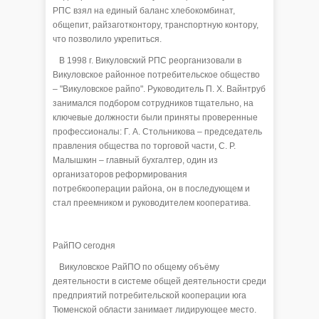
РПС взял на единый баланс хлебокомбинат,
общепит, райзаготконтору, транспортную контору,
что позволило укрепиться.
В 1998 г. Викуловский РПС реорганизовали в
Викуловское районное потребительское общество
– "Викуловское райпо". Руководитель П. Х. Вайнтруб
занимался подбором сотрудников тщательно, на
ключевые должности были приняты проверенные
профессионалы: Г. А. Стольникова – председатель
правления общества по торговой части, С. Р.
Малышкин – главный бухгалтер, один из
организаторов реформирования
потребкооперации района, он в последующем и
стал преемником и руководителем кооператива.
РайПО сегодня
Викуловское РайПО по общему объёму
деятельности в системе общей деятельности среди
предприятий потребительской кооперации юга
Тюменской области занимает лидирующее место.