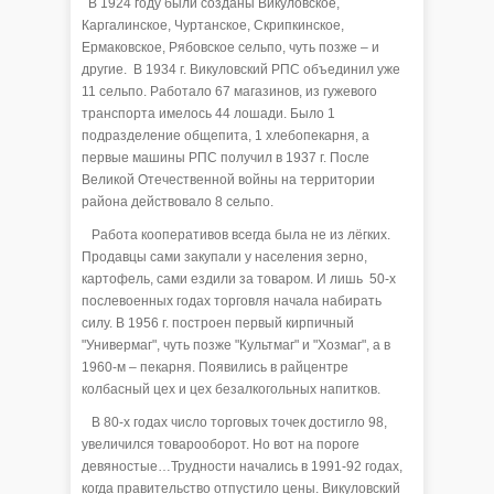
В 1924 году были созданы Викуловское,
Каргалинское, Чуртанское, Скрипкинское,
Ермаковское, Рябовское сельпо, чуть позже – и
другие. В 1934 г. Викуловский РПС объединил уже
11 сельпо. Работало 67 магазинов, из гужевого
транспорта имелось 44 лошади. Было 1
подразделение общепита, 1 хлебопекарня, а
первые машины РПС получил в 1937 г. После
Великой Отечественной войны на территории
района действовало 8 сельпо.
Работа кооперативов всегда была не из лёгких.
Продавцы сами закупали у населения зерно,
картофель, сами ездили за товаром. И лишь 50-х
послевоенных годах торговля начала набирать
силу. В 1956 г. построен первый кирпичный
"Универмаг", чуть позже "Культмаг" и "Хозмаг", а в
1960-м – пекарня. Появились в райцентре
колбасный цех и цех безалкогольных напитков.
В 80-х годах число торговых точек достигло 98,
увеличился товарооборот. Но вот на пороге
девяностые…Трудности начались в 1991-92 годах,
когда правительство отпустило цены. Викуловский