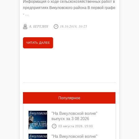
Информация о ходе сельскохозяйственных работ в
Информац
предприятиях Викуловского района В первой графе
предприя
- …
графе …
А. БЕРЕЗИН
16.10.2018, 10:25
А. БЕ
ЧИТАТЬ ДАЛЕЕ
ЧИТАТЬ
Популярное
"На Викуловской волне"
выпуск за 3 08 2026
03 августа 2026, 15:00
"На Викуловской волне"