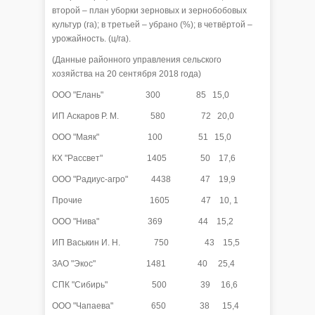
второй – план уборки зерновых и зернобобовых
культур (га); в третьей – убрано (%); в четвёртой –
урожайность. (ц/га).
(Данные районного управления сельского
хозяйства на 20 сентября 2018 года)
ООО "Елань" 300 85 15,0
ИП Аскаров Р. М. 580 72 20,0
ООО "Маяк" 100 51 15,0
КХ "Рассвет" 1405 50 17,6
ООО "Радиус-агро" 4438 47 19,9
Прочие 1605 47 10, 1
ООО "Нива" 369 44 15,2
ИП Васькин И. Н. 750 43 15,5
ЗАО "Экос" 1481 40 25,4
СПК "Сибирь" 500 39 16,6
ООО "Чапаева" 650 38 15,4