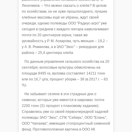
Леончиков. – Что можно сказать о хлебе? В целом
по хозяйствам, он не хуже прошлогоднего, лучшие
хлебные массивы ещё не убраны, ждут своей
очереди, однако полеводы ООО "Радиус-агро" уже
сегодня в среднем с каждого гектара намолачивают
почти по 20 центнеров зерна; такая же
урожайность у Р. М. Аскарова, чуть меньше – 19,2 –
у А. В. Романова, а в ЗАО "Экос" -- рекордная для
района – 25,4 центнера хлеба.
По данным управления сельского хозяйства на 20
сентября, колосовые культуры обмолочены на
площади 8495 га, валовка составляет 14211 тонн
или по 16,7 ц/га; процент уборки – 38 (в 2017 г. – 83
%).
Не забывают селяне в эти страдные дни о
семенах, которых уже имеется в закромах почти
2200 тонн (31 процент к плановому заданию).
Справились уже со своей первоочередной задачей
полеводы ЗАО "Экос", СПК "Сибирь", ООО "Елань",
ООО "Чапаева", имеющие стопроцентный семенной
фонд. Противоположная картина в ООО АК