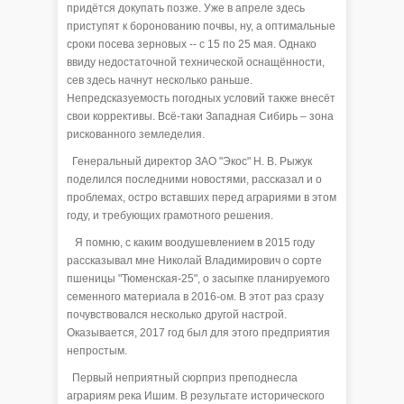
придётся докупать позже. Уже в апреле здесь
приступят к боронованию почвы, ну, а оптимальные
сроки посева зерновых -- с 15 по 25 мая. Однако
ввиду недостаточной технической оснащённости,
сев здесь начнут несколько раньше.
Непредсказуемость погодных условий также внесёт
свои коррективы. Всё-таки Западная Сибирь – зона
рискованного земледелия.
Генеральный директор ЗАО "Экос" Н. В. Рыжук
поделился последними новостями, рассказал и о
проблемах, остро вставших перед аграриями в этом
году, и требующих грамотного решения.
Я помню, с каким воодушевлением в 2015 году
рассказывал мне Николай Владимирович о сорте
пшеницы "Тюменская-25", о засыпке планируемого
семенного материала в 2016-ом. В этот раз сразу
почувствовался несколько другой настрой.
Оказывается, 2017 год был для этого предприятия
непростым.
Первый неприятный сюрприз преподнесла
аграриям река Ишим. В результате исторического