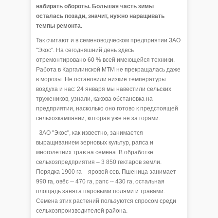
набирать обороты. Большая часть зимы
осталась позади, значит, нужно наращивать
темпы ремонта.
Так считают и в семеноводческом предприятии ЗАО
"Экос". На сегодняшний день здесь
отремонтировано 60 % всей имеющейся техники.
Работа в Каргалинской МТМ не прекращалась даже
в морозы. Не остановили низкие температуры
воздуха и нас: 24 января мы навестили сельских
тружеников, узнали, какова обстановка на
предприятии, насколько оно готово к предстоящей
сельхозкампании, которая уже не за горами.
ЗАО "Экос", как известно, занимается
выращиванием зерновых культур, рапса и
многолетних трав на семена. В обработке
сельхозпредприятия – 3 850 гектаров земли.
Порядка 1900 га – яровой сев. Пшеница занимает
990 га, овёс -- 470 га, рапс -- 430 га, остальная
площадь занята паровыми полями и травами.
Семена этих растений пользуются спросом среди
сельхозпроизводителей района.