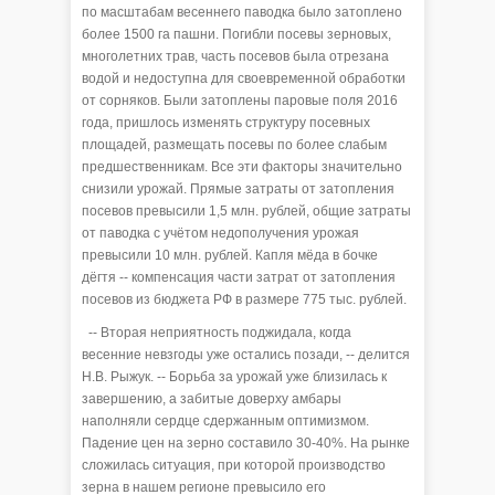
по масштабам весеннего паводка было затоплено
более 1500 га пашни. Погибли посевы зерновых,
многолетних трав, часть посевов была отрезана
водой и недоступна для своевременной обработки
от сорняков. Были затоплены паровые поля 2016
года, пришлось изменять структуру посевных
площадей, размещать посевы по более слабым
предшественникам. Все эти факторы значительно
снизили урожай. Прямые затраты от затопления
посевов превысили 1,5 млн. рублей, общие затраты
от паводка с учётом недополучения урожая
превысили 10 млн. рублей. Капля мёда в бочке
дёгтя -- компенсация части затрат от затопления
посевов из бюджета РФ в размере 775 тыс. рублей.
-- Вторая неприятность поджидала, когда
весенние невзгоды уже остались позади, -- делится
Н.В. Рыжук. -- Борьба за урожай уже близилась к
завершению, а забитые доверху амбары
наполняли сердце сдержанным оптимизмом.
Падение цен на зерно составило 30-40%. На рынке
сложилась ситуация, при которой производство
зерна в нашем регионе превысило его