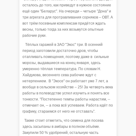
осталось до того, как приведут в нужное состояние
ещё один "Беларус". На очереди – четыре "Дона" и
три агрегата для протравливания сорняков – ОВТ. А
вот трём посевным комплексам придётся ждать
весны, только тогда за них возьмутся опытные
рабочие руки.
Тёплых гаражей в ЗАО "Экос" три. В осенний
период заготовили достаточно дров, чтобы
отапливать помещения, поэтому даже в сильные
морозы, выдавшиеся на конец января, здесь
умеренно тёплая температура. По словам Н.
Хайдукова, весеннего сева рабочие ждут с
нетерпением. В "Экосе" он работает уже 7 лет, а
вообще в сельском хозяйстве – 25! За четверть века
работы в полеводстве успел изучить и понять все
тонкости. "Постепенно темпы работы нарастим, --
отмечает он, -- а пока всё успеваем. Работа идёт по
графику, стараемся от него не отставать".
Также стоит отметить, что семена для посева
здесь засыпаны в амбары в полном объёме.
Закупили 50 % удобрений, остальную часть