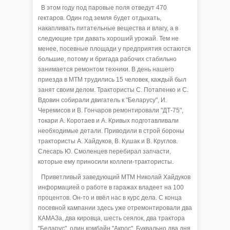
В этом году под паровые поля отведут 470
гектаров. Один год земля будет отдыхать,
накапливать питательные вещества и влагу, а в
следующие три давать хороший урожай. Тем не
менее, посевные площади у предприятия остаются
большие, потому и бригада рабочих стабильно
занимается ремонтом техники. В день нашего
приезда в МТМ трудились 15 человек, каждый был
занят своим делом. Трактористы С. Потапенко и С.
Вдовин собирали двигатель к "Беларусу", И.
Черемисов и В. Гончаров ремонтировали "ДТ-75",
токари А. Коротаев и А. Кривых подготавливали
необходимые детали. Приводили в строй бороны
трактористы А. Хайдуков, В. Кушак и В. Круглов.
Слесарь Ю. Смоленцев перебирал запчасти,
которые ему приносили коллеги-трактористы.
Приветливый заведующий МТМ Николай Хайдуков
информацией о работе в гаражах владеет на 100
процентов. Он-то и ввёл нас в курс дела. С конца
посевной кампании здесь уже отремонтировали два
КАМАЗа, два кировца, шесть сеялок, два трактора
"Беларус", один комбайн "Акрос". Буквально два дня