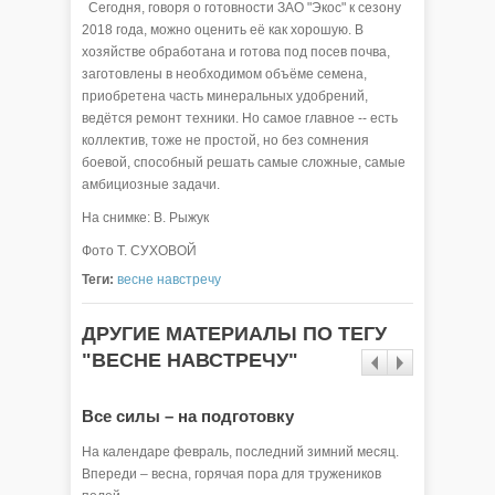
Сегодня, говоря о готовности ЗАО "Экос" к сезону
2018 года, можно оценить её как хорошую. В
хозяйстве обработана и готова под посев почва,
заготовлены в необходимом объёме семена,
приобретена часть минеральных удобрений,
ведётся ремонт техники. Но самое главное -- есть
коллектив, тоже не простой, но без сомнения
боевой, способный решать самые сложные, самые
амбициозные задачи.
На снимке: В. Рыжук
Фото Т. СУХОВОЙ
Теги:
весне навстречу
ДРУГИЕ МАТЕРИАЛЫ ПО ТЕГУ
"ВЕСНЕ НАВСТРЕЧУ"
Все силы – на подготовку
Залог 
На календаре февраль, последний зимний месяц.
Потребно
Впереди – весна, горячая пора для тружеников
зернобоб