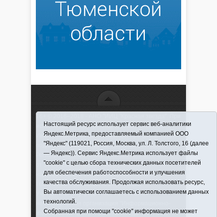
16+ © 2016–2018 - АНО "ИИЦ "Красная звезда". При
Настоящий ресурс использует сервис веб-аналитики
использовании материалов ссылка обязательна
Яндекс.Метрика, предоставляемый компанией ООО
Информационная лента выходит при финансовой
"Яндекс" (119021, Россия, Москва, ул. Л. Толстого, 16 (далее
поддержке правительства Тюменской области
— Яндекс)). Сервис Яндекс.Метрика использует файлы
Регистрационный номер СМИ ЭЛ № ФС 77-66066
"cookie" с целью сбора технических данных посетителей
от 10.06. 2016 г. выдано Федеральной службой по
для обеспечения работоспособности и улучшения
надзору в сфере связи, информационных
качества обслуживания. Продолжая использовать ресурс,
технологий и массовых коммуникаций.
Вы автоматически соглашаетесь с использованием данных
Учредитель (соучредители) Автономная
технологий.
некоммерческая организация "Информационно-
Собранная при помощи "cookie" информация не может
издательский центр "Красная звезда"" (627570,