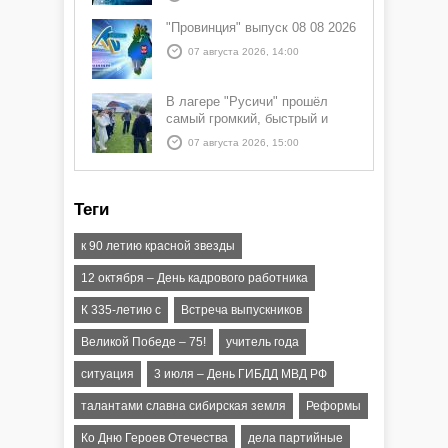
"Провинция" выпуск 08 08 2026
07 августа 2026, 14:00
В лагере "Русичи" прошёл
самый громкий, быстрый и
азартный час дня — Спортчас
07 августа 2026, 15:00
Теги
к 90 летию красной звезды
12 октября – День кадрового работника
К 335-летию с
Встреча выпускников
Великой Победе – 75!
учитель года
ситуация
3 июля – День ГИБДД МВД РФ
талантами славна сибирская земля
Реформы
Ко Дню Героев Отечества
дела партийные