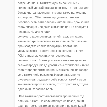
потребление. С таким трудом выращенный и
собранный урожай оказался никому не нужным. Для
большинства населения страны такое положение –
это хорошо. Обеспечена продовольственная
безопасность, замедлилась инфляция – произошла
стабилизация или даже снижение цен на продукты
питания. Но для многих
сельхозтоваропроизводителей такую ситуацию
иначе как критической -- не назовёшь. Затраты на
производство сельхозпродукции постоянно
увеличиваются: растут цены на сельхозтехнику,
ГСМ, запасные части, электроэнергию,
сельхозхимию. В этих условиях снижение цены на
сельхозпродукцию до уровня себестоимости и ниже
ставит предприятия на грань выживания, не говоря
уж о каком-либо развитии. Наверняка, многие
руководители задавали себе вопрос, какой смысл
заниматься производством, от которого из доходов
одна лишь головная боль.
Вот таким непростым оказался прошедший год
для ЗАО "Экос". Но если оглянуться назад, то ни
один из прожитых годов простым и не был. Какой-