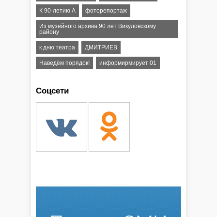
К 90-летию А
фоторепортаж
Из музейного архива 90 лет Викуловскому
району
к дню театра
ДМИТРИЕВ
Наведём порядок!
информирмирует 01
Соцсети