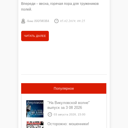
Впереди – весна, горячая пора для тружеников
зернобоб
полей.
ежегодно
Анна НАУМОВА
05.02.2019, 09:25
А. НА
ЧИТАТЬ ДАЛЕЕ
ЧИТАТЬ
Популярное
"На Викуловской волне"
выпуск за 3 08 2026
03 августа 2026, 15:00
Осторожно: мошенники!