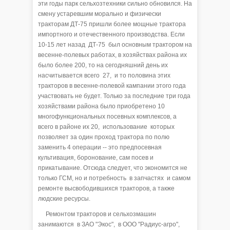
эти годы парк сельхозтехники сильно обновился. На
смену устаревшим морально и физически
тракторам ДТ-75 пришли более мощные трактора
импортного и отечественного производства. Если
10-15 лет назад ДТ-75 был основным трактором на
весенне-полевых работах, в хозяйствах района их
было более 200, то на сегодняшний день их
насчитывается всего 27, и то половина этих
тракторов в весенне-полевой кампании этого года
участвовать не будет. Только за последние три года
хозяйствами района было приобретено 10
многофункциональных посевных комплексов, а
всего в районе их 20, использование которых
позволяет за один проход трактора по полю
заменить 4 операции -- это предпосевная
культивация, боронование, сам посев и
прикатывание. Отсюда следует, что экономится не
только ГСМ, но и потребность в запчастях и самом
ремонте высвободившихся тракторов, а также
людские ресурсы.
Ремонтом тракторов и сельхозмашин
занимаются в ЗАО "Экос", в ООО "Радиус-агро",