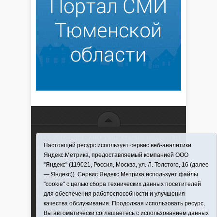
16+ © 2016–2018 - АНО "ИИЦ "Красная звезда". При
Настоящий ресурс использует сервис веб-аналитики
использовании материалов ссылка обязательна
Яндекс.Метрика, предоставляемый компанией ООО
Информационная лента выходит при финансовой
"Яндекс" (119021, Россия, Москва, ул. Л. Толстого, 16 (далее
поддержке правительства Тюменской области
— Яндекс)). Сервис Яндекс.Метрика использует файлы
Регистрационный номер СМИ ЭЛ № ФС 77-66066
"cookie" с целью сбора технических данных посетителей
от 10.06. 2016 г. выдано Федеральной службой по
для обеспечения работоспособности и улучшения
надзору в сфере связи, информационных
качества обслуживания. Продолжая использовать ресурс,
технологий и массовых коммуникаций.
Вы автоматически соглашаетесь с использованием данных
Учредитель (соучредители) Автономная