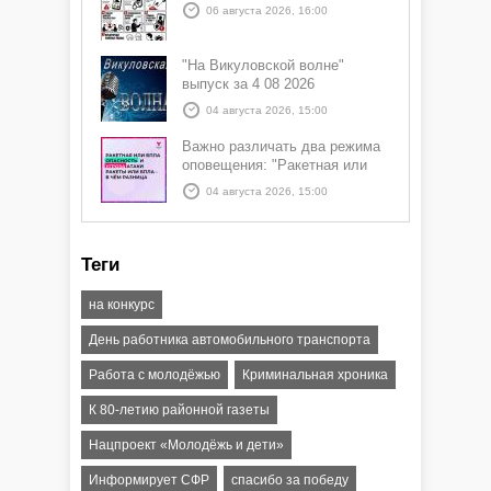
06 августа 2026, 16:00
"На Викуловской волне"
выпуск за 4 08 2026
04 августа 2026, 15:00
Важно различать два режима
оповещения: "Ракетная или
БПЛА опасность" и "Угроза
04 августа 2026, 15:00
атаки ракеты или БПЛА"
Теги
на конкурс
День работника автомобильного транспорта
Работа с молодёжью
Криминальная хроника
К 80-летию районной газеты
Нацпроект «Молодёжь и дети»
Информирует СФР
спасибо за победу