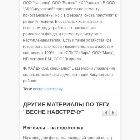
ООО "Чапаева", ООО "Боково", КХ "Рассвет". В ООО
"АК "Викуловский" пока работы по ремонту
приостановлены, но с 1 февраля снова приступят к
ремонту техники. В остальных хозяйствах, в
основном, ведут работы по накоплению
ремонтного фонда, и к ремонту приступят с
наступлением тепла. Есть и такие хозяйства, где
готовность тракторов к весенне-полевым работам
составляет 100% -- это СПК "Сибирь", ООО "Маяк",
ИП Аскаров Р.М., ООО "Людмила".
Ф. ХАЙДУКОВ, специалист 1 категории управления
сельского хозяйства администрации Викуловского
района
Теги:
весне навстречу
ДРУГИЕ МАТЕРИАЛЫ ПО ТЕГУ
"ВЕСНЕ НАВСТРЕЧУ"
Все силы – на подготовку
Залог 
На календаре февраль, последний зимний месяц.
Потребно