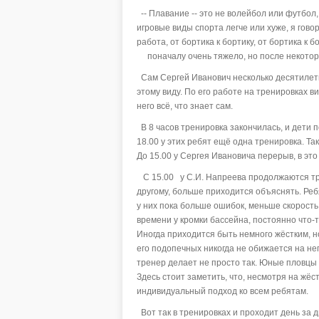
-- Плавание -- это не волейбол или футбол, 
игровые виды спорта легче или хуже, я говор
работа, от бортика к бортику, от бортика к
поначалу очень тяжело, но после некоторог
Сам Сергей Иванович несколько десятилети
этому виду. По его работе на тренировках в
него всё, что знает сам.
В 8 часов тренировка закончилась, и дети 
18.00 у этих ребят ещё одна тренировка. Та
До 15.00 у Сергея Ивановича перерыв, в это
С 15.00 у С.И. Напреева продолжаются тре
другому, больше приходится объяснять. Реб
у них пока больше ошибок, меньше скорост
времени у кромки бассейна, постоянно что-то
Иногда приходится быть немного жёстким, н
его подопечных никогда не обижается на нег
тренер делает не просто так. Юные пловцы
Здесь стоит заметить, что, несмотря на жё
индивидуальный подход ко всем ребятам.
Вот так в тренировках и проходит день за 