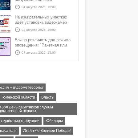
04 августа 2026, 15:00
На избирательных участках
идёт установка видеокамер
02 августа 2026, 10:00
Важно различать два режима
оповещения: "Ракетная или
БПЛА опасность" и "Угроза
04 августа 2026, 15:00
атаки ракеты или БПЛА"
ссия – гидрометеоролог
т Тюменской области
Власть
тября День работников службы
домственной охраны
водействие коррупции
Юбиляры
спасателя
75-летию Великой Победы!