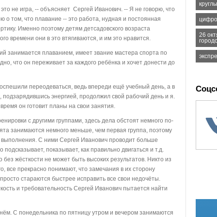
круглы
это не игра, -- объясняет Сергей Иванович. -- Я не говорю, что
ю о том, что плавание -- это работа, нудная и постоянная
цифро
 бортику. Именно поэтому детям детсадовского возраста
26 ок
о времени они в это втягиваются, и им это нравится.
город
й занимается плаванием, имеет звание мастера спорта по
экспр
идно, что он переживает за каждого ребёнка и хочет донести до
поспешили переодеваться, ведь впереди ещё учебный день, а в
Соцс
к, подзарядившись энергией, продолжил свой рабочий день и я.
 время он готовит планы на свои занятия.
нировки с другими группами, здесь дела обстоят немного по-
ята занимаются немного меньше, чем первая группа, поэтому
ь выполнения. С ними Сергей Иванович проводит больше
 подсказывает, показывает, как правильно двигаться и т.д.
о без жёсткости не может быть высоких результатов. Никто из
о, все прекрасно понимают, что замечания в их сторону
 просто стараются быстрее исправить все свои недочёты.
сткость и требовательность Сергей Иванович пытается найти
днём. С понедельника по пятницу утром и вечером занимаются