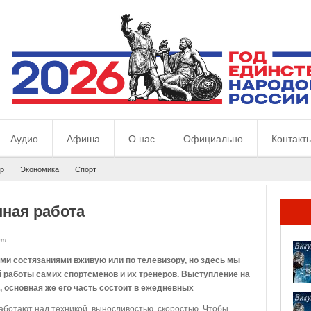
Аудио
Афиша
О нас
Официально
Контакт
р
Экономика
Спорт
нная работа
рт
и состязаниями вживую или по телевизору, но здесь мы
 работы самих спортсменов и их тренеров. Выступление на
, основная же его часть состоит в ежедневных
аботают над техникой, выносливостью, скоростью. Чтобы