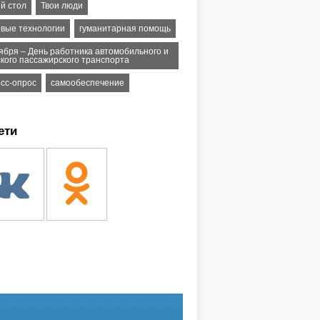
й стол
Твои люди
вые технологии
гуманитарная помощь
тября – День работника автомобильного и
ского пассажирского транспорта
есс-опрос
самообеспечение
ети