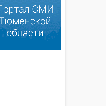
ахнет хлебом
Руки золотые у наших
поваров!
леб уже развезли по
очкам, в цехе начало
Двери школы открываются
. На смену заступили
задолго до первого урока: с 6
. Капустина, В.Н.
часов утра на кухне уже суетятся
диспетчер Н.Ю.
повара, ведь к первой перемене
.
должен быть готов завтрак.
ВА
О. СУББОТИНА