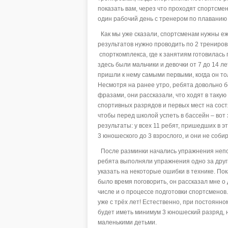
показать вам, через что проходят спортсме
один рабочий день с тренером по плаванию
Как мы уже сказали, спортсменам нужны еж
результатов нужно проводить по 2 тренировк
спорткомплекса, где к занятиям готовилась
здесь были мальчики и девочки от 7 до 14 л
пришли к нему самыми первыми, когда он то
Несмотря на ранее утро, ребята довольно б
фразами, они рассказали, что ходят в таку
спортивных разрядов и первых мест на сост
чтобы перед школой успеть в бассейн – вот
результаты: у всех 11 ребят, пришедших в 
3 юношеского до 3 взрослого, и они не соби
После разминки начались упражнения непос
ребята выполняли упражнения одно за другим
указать на некоторые ошибки в технике. Пок
было время поговорить, он рассказал мне о 
числе и о процессе подготовки спортсменов.
уже с трёх лет! Естественно, при постоянно
будет иметь минимум 3 юношеский разряд, н
маленькими детьми.