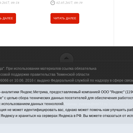
9.2017, 09:18
02.05.2017, 09:39
25.04.20
лет занимается СПССК
альный».
Ь ДАЛЕЕ
ЧИТАТЬ ДАЛЕЕ
ЧИТАТЬ Д
да". При использовании материалов ссылка обязательна
овой поддержке правительства Тюменской области
66 от 10.06. 2016 г. выдано Федеральной службой по надзору в сфере свя
аналитики Яндекс.Метрика, предоставляемый компанией ООО "Яндекс" (119021,
оммерческая организация "Информационно-издательский центр "Красная звезд
ie" с целью сбора технических данных посетителей для обеспечения работо
с использованием данных технологий.
имировна. Адрес электронной почты:
krasnay_zvezda@obl72.ru
Телефон: 2-42-
ция не может идентифицировать вас, однако может помочь нам улучшить раб
 Яндексу и храниться на серверах Яндекса в РФ. Вы можете отказаться от ис