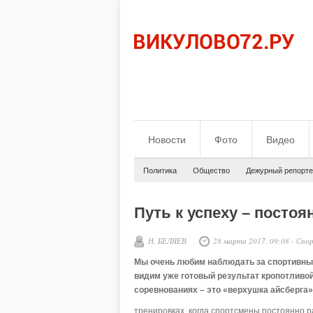
Новости
Фото
Видео
Политика
Общество
Дежурный репорте
Путь к успеху – постоя
Н. БЕЛЯЕВ
28 марта 2017, 09:08
-
Спо
Мы очень любим наблюдать за спортивным
видим уже готовый результат кропотливой
соревнованиях – это «верхушка айсберга»
тренировках, когда спортсмены постоянно р