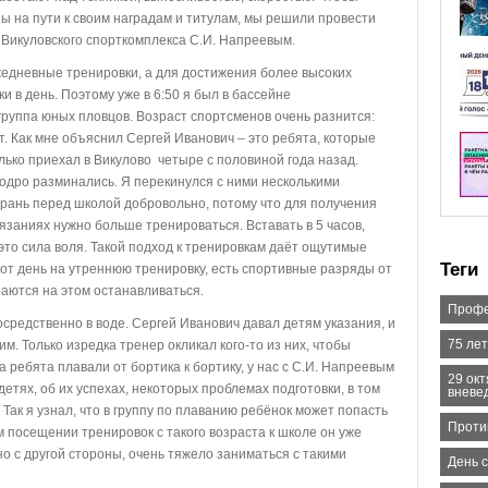
ны на пути к своим наградам и титулам, мы решили провести
 Викуловского спорткомплекса С.И. Напреевым.
едневные тренировки, а для достижения более высоких
и в день. Поэтому уже в 6:50 я был в бассейне
 группа юных пловцов. Возраст спортсменов очень разнится:
ет. Как мне объяснил Сергей Иванович – это ребята, которые
лько приехал в Викулово четыре с половиной года назад.
одро разминались. Я перекинулся с ними несколькими
ю рань перед школой добровольно, потому что для получения
язаниях нужно больше тренироваться. Вставать в 5 часов,
 это сила воля. Такой подход к тренировкам даёт ощутимые
Теги
этот день на утреннюю тренировку, есть спортивные разряды от
раются на этом останавливаться.
Профе
редственно в воде. Сергей Иванович давал детям указания, и
75 ле
. Только изредка тренер окликал кого-то из них, чтобы
а ребята плавали от бортика к бортику, у нас с С.И. Напреевым
29 ок
детях, об их успехах, некоторых проблемах подготовки, в том
вневе
 Так я узнал, что в группу по плаванию ребёнок может попасть
Проти
м посещении тренировок с такого возраста к школе он уже
о с другой стороны, очень тяжело заниматься с такими
День 