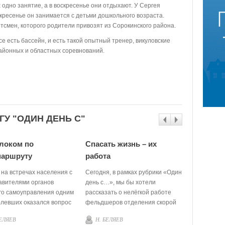
 одно занятие, а в воскресенье они отдыхают. У Сергея
скресенье он занимается с детьми дошкольного возраста.
ортсмен, которого родители привозят из Сорокинского района.
е есть бассейн, и есть такой опытный тренер, викуловские
айонных и областных соревнований.
ГУ "ОДИН ДЕНЬ С"
локом по
Спасать жизнь – их
Здесь п
маршруту
работа
… Ночной х
торговым т
 на встречах населения с
Сегодня, в рамках рубрики «Один
нового дня
авителями органов
день с…», мы бы хотели
пекари И.Ю
го самоуправления одним
рассказать о нелёгкой работе
Репилова, 
олевших оказался вопрос
фельдшеров отделения скорой
Шабуняева
 молока. В Викуловском
медицинской помощи.
БЕЛЯЕВ
Н. БЕЛЯЕВ
Т. СУХО
 этим важным делом уже