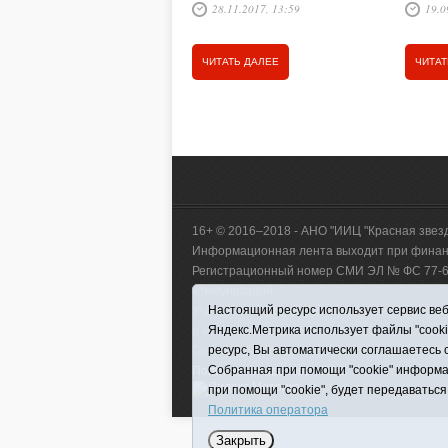
28.11.2017, 13:59
19.0
продавцов каждый из нас
много 
сталкивается практически
«Центр
ежедневно. Какими бы новыми
ЧИТАТЬ ДАЛЕЕ
ЧИТАТ
технологиями не были оснащены
современные торговые точки,
без продавцов они существовать
не могут.
16+ © 2016–2018 - АНО "ИИЦ "Красная звез
Информационная лента выходит при финанс
Регистрационный номер СМИ ЭЛ № ФС 77-660
коммуникаций.
Настоящий ресурс использует сервис веб-
Учредитель (соучредители) Автономная нек
Яндекс.Метрика использует файлы "cook
р-н, с. Викулово, ул. Ленина, д. 5).
ресурс, Вы автоматически соглашаетесь 
Главный редактор Антюхова Светлана Влад
Собранная при помощи "cookie" информа
Политика оператора
|
RSS
при помощи "cookie", будет передаваться
Политика оператора
Закрыть