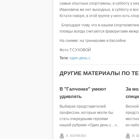
самые опытные спортсмены, в субботу у них
Ивановича же нет выходных, в субботу и во
Кстати говоря, в этой группе у него есть сп
Благодаря тому, что в нашем спорткомплекс
пловцы всегда считаются фаворитами межр
На снимке: на тренировке в бассейне
Фото Т.СУХОВОЙ
Теги:
один день с
ДРУГИЕ МАТЕРИАЛЫ ПО ТЕ
В "Галчонке" умеют
За мо
удивлять
спец
Выбирая представителей
Весной
профессии, которые могли бы
предст
стать очередными героями
местно
нашей рубрики «Один день с…»,
из наб
мы остановились на сфере
о сдаче
А. НАУМОВА
Н. 
торговли. Потому что с работой
районе