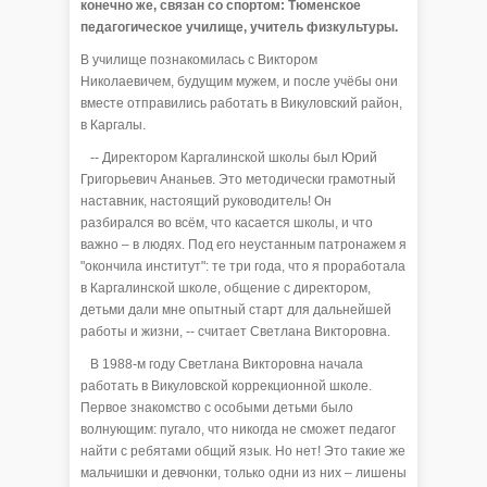
конечно же, связан со спортом: Тюменское
педагогическое училище, учитель физкультуры.
В училище познакомилась с Виктором
Николаевичем, будущим мужем, и после учёбы они
вместе отправились работать в Викуловский район,
в Каргалы.
-- Директором Каргалинской школы был Юрий
Григорьевич Ананьев. Это методически грамотный
наставник, настоящий руководитель! Он
разбирался во всём, что касается школы, и что
важно – в людях. Под его неустанным патронажем я
"окончила институт": те три года, что я проработала
в Каргалинской школе, общение с директором,
детьми дали мне опытный старт для дальнейшей
работы и жизни, -- считает Светлана Викторовна.
В 1988-м году Светлана Викторовна начала
работать в Викуловской коррекционной школе.
Первое знакомство с особыми детьми было
волнующим: пугало, что никогда не сможет педагог
найти с ребятами общий язык. Но нет! Это такие же
мальчишки и девчонки, только одни из них – лишены