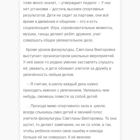
тоже много значат, -- утверждает педагог. – У нас
нет установки – достичь высоких спортивных
результатов. Дети не сидят за партами, они всё
время в движении и общении – это и есть
социализация. Игра, соревновательные моменты,
музыка, танцы делают ребят дружнее, учат
совершать общее увлекательное дело.
Кроме уроков физкультуры, Светлана Викторовна
выступает организатором школьных мероприятий.
У неё какое-то редкое умение заставлять слушать
её, уважать, и дети обожают учителя за дружбу и
увлечённость любым делом.
-- Я считаю, в школу каждый день нужно
приходить именно с увлечением. Увлекаясь чем-
нибудь, сможешь повести за собой детей.
… Проходя мимо спортивного зала в школе,
всегда слышишь смех детей и звонкий голос
учителя физкультуры Светланы Викторовны. То она
шутит, то делает замечание, но не со злом, а так,
чтобы ребёнок понял свою ошибку и никогда
больше её не совершал. К её мнению