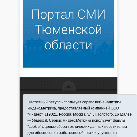
16+ © 2016–2018 - АНО "ИИЦ "Красная звезда". При
Настоящий ресурс использует сервис веб-аналитики
использовании материалов ссылка обязательна
Яндекс.Метрика, предоставляемый компанией ООО
Информационная лента выходит при финансовой
"Яндекс" (119021, Россия, Москва, ул. Л. Толстого, 16 (далее
поддержке правительства Тюменской области
— Яндекс)). Сервис Яндекс.Метрика использует файлы
Регистрационный номер СМИ ЭЛ № ФС 77-66066
"cookie" с целью сбора технических данных посетителей
от 10.06. 2016 г. выдано Федеральной службой по
для обеспечения работоспособности и улучшения
надзору в сфере связи, информационных