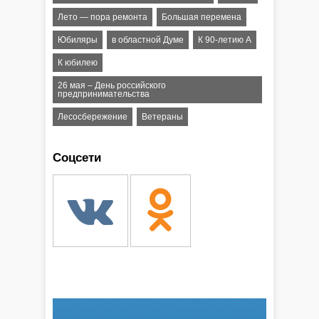
Лето — пора ремонта
Большая перемена
Юбиляры
в областной Думе
К 90-летию А
К юбилею
26 мая – День российского
предпринимательства
Лесосбережение
Ветераны
Соцсети