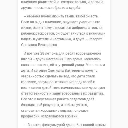
внимания родителей, а, следовательно, и ласки, а
других – несколько обделила судьба.
-- Ребёнка нужно любить таким, какой он есть.
Если он видит внимание, ощущает участие в его
жизни, если к нему относиться доброжелательно,
ребёнок раскроется, он будет тянуться к знаниям и
видеть в учителе и наставника, и друга, -- говорит
Светлана Викторовна.
И вот уже 28 лет она для ребят коррекционной
школы – друг и наставник. Шло время. Менялись
название школы, её внутренний уклад. Менялись и
дети. И сегодня Светлана Викторовна может с
уверенностью сделать вывод, что дети стали
красивее, разумнее, отношение родителей к
воспитанию детей тоже изменилось: они чувствуют
ответственность и заинтересованы в их развитии.
Всё это и неустанная работа педагогов даёт
благодатный результат, и ребята учатся,
становятся хорошими людьми, получают
профессии, устраиваются в жизни.
-- Занятия физкультурой для ребят нашей школы