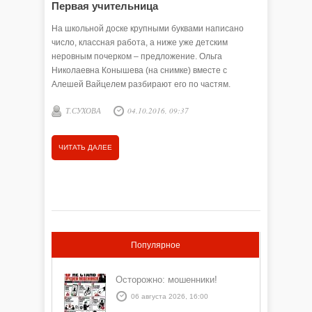
Первая учительница
Увлека
На школьной доске крупными буквами написано
Светлана
число, классная работа, а ниже уже детским
Тюмени. 
неровным почерком – предложение. Ольга
выбор бу
Николаевна Конышева (на снимке) вместе с
со спорт
Алешей Вайцелем разбирают его по частям.
учитель 
Т.СУХОВА
04.10.2016, 09:37
О. СУ
ЧИТАТЬ ДАЛЕЕ
ЧИТАТЬ
Популярное
Осторожно: мошенники!
06 августа 2026, 16:00