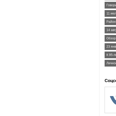
Говор
11 ию
Район
14 авг
Обзор
23 янв
К 95-
Лично
Соцс