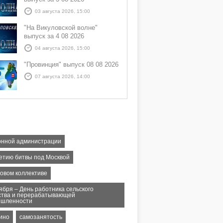
03 августа 2026, 15:00
"На Викуловской волне"
выпуск за 4 08 2026
04 августа 2026, 15:00
"Провинция" выпуск 08 08 2026
07 августа 2026, 14:00
онной администрации
летию битвы под Москвой
довом коллективе
ября – День работника сельского
ства и перерабатывающей
шленности
ино
самозанятость