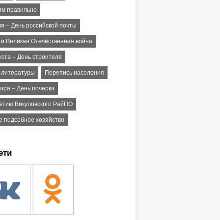
им правильно
ля – День российской почты
 и Великая Отечественная война
уста – День строителя
 литературы
Перепись населения
аря – День почерка
летию Викуловского РайПО
е подсобное хозяйство
ети