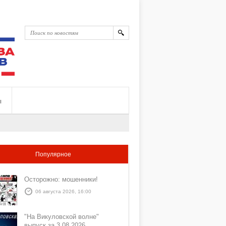
ы
Популярное
Осторожно: мошенники!
06 августа 2026, 16:00
"На Викуловской волне"
выпуск за 3 08 2026