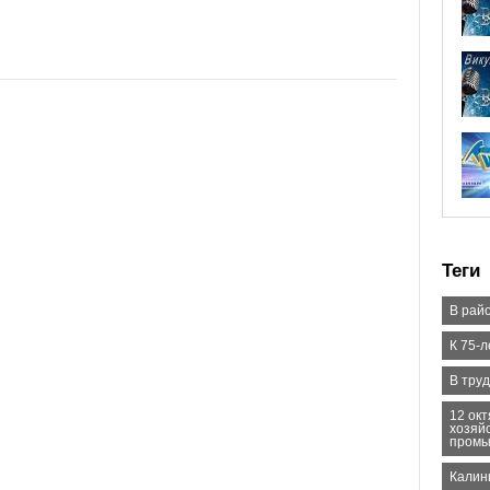
Теги
В рай
К 75-
В тру
12 окт
хозяй
промы
Калин