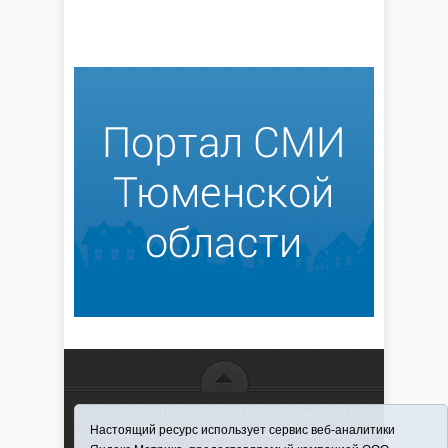
16+ © 2016–2018 - АНО "ИИЦ "Красная звезда". При
Настоящий ресурс использует сервис веб-аналитики
использовании материалов ссылка обязательна