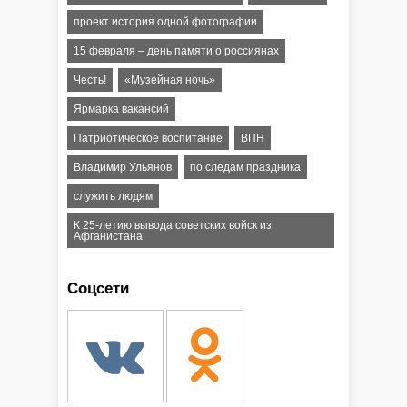
проект история одной фотографии
15 февраля – день памяти о россиянах
Честь!
«Музейная ночь»
Ярмарка вакансий
Патриотическое воспитание
ВПН
Владимир Ульянов
по следам праздника
служить людям
К 25-летию вывода советских войск из
Афганистана
Соцсети