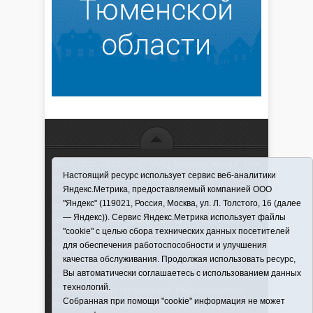
16+ © 2016–2018 - АНО "ИИЦ "Красная звезда". При
Настоящий ресурс использует сервис веб-аналитики
использовании материалов ссылка обязательна
Яндекс.Метрика, предоставляемый компанией ООО
Информационная лента выходит при финансовой
"Яндекс" (119021, Россия, Москва, ул. Л. Толстого, 16 (далее
поддержке правительства Тюменской области
— Яндекс)). Сервис Яндекс.Метрика использует файлы
Регистрационный номер СМИ ЭЛ № ФС 77-66066
"cookie" с целью сбора технических данных посетителей
от 10.06. 2016 г. выдано Федеральной службой по
для обеспечения работоспособности и улучшения
надзору в сфере связи, информационных
качества обслуживания. Продолжая использовать ресурс,
технологий и массовых коммуникаций.
Вы автоматически соглашаетесь с использованием данных
Учредитель (соучредители) Автономная
технологий.
некоммерческая организация "Информационно-
Собранная при помощи "cookie" информация не может
издательский центр "Красная звезда"" (627570,