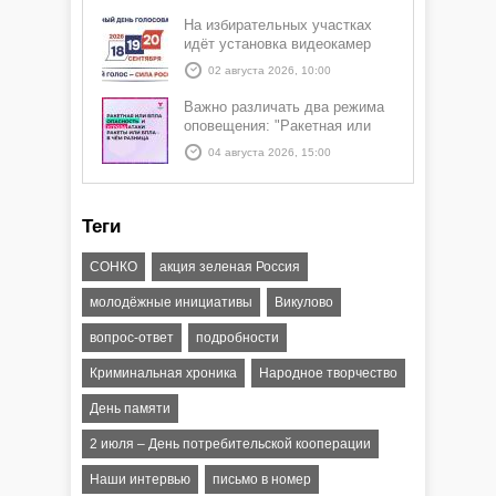
На избирательных участках
идёт установка видеокамер
02 августа 2026, 10:00
Важно различать два режима
оповещения: "Ракетная или
БПЛА опасность" и "Угроза
04 августа 2026, 15:00
атаки ракеты или БПЛА"
Теги
СОНКО
акция зеленая Россия
молодёжные инициативы
Викулово
вопрос-ответ
подробности
Криминальная хроника
Народное творчество
День памяти
2 июля – День потребительской кооперации
Наши интервью
письмо в номер