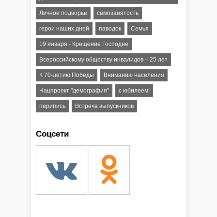
Личное подворье
самозанятость
герои наших дней
паводок
Семья
19 января - Крещение Господне
Всероссийскому обществу инвалидов – 25 лет
К 70-летию Победы
Вниманию населения
Нацпроект "демография"
с юбилеем!
перипись
Встреча выпускников
Соцсети