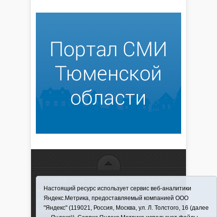
16+ © 2016–2018 - АНО "ИИЦ "Красная звезда". При
Настоящий ресурс использует сервис веб-аналитики
использовании материалов ссылка обязательна
Яндекс.Метрика, предоставляемый компанией ООО
Информационная лента выходит при финансовой
"Яндекс" (119021, Россия, Москва, ул. Л. Толстого, 16 (далее
поддержке правительства Тюменской области