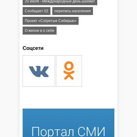
20 июля - Международный день шахмат
Сообщает 02
перепись населения
Проект «Согретые Сибирью»
О жизни и о себе
Соцсети