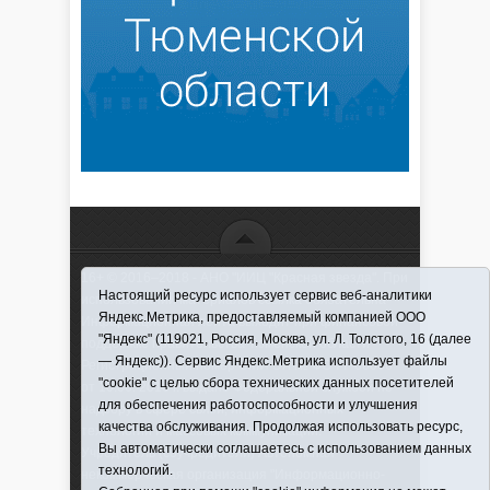
16+ © 2016–2018 - АНО "ИИЦ "Красная звезда". При
Настоящий ресурс использует сервис веб-аналитики
использовании материалов ссылка обязательна
Яндекс.Метрика, предоставляемый компанией ООО
Информационная лента выходит при финансовой
"Яндекс" (119021, Россия, Москва, ул. Л. Толстого, 16 (далее
поддержке правительства Тюменской области
— Яндекс)). Сервис Яндекс.Метрика использует файлы
Регистрационный номер СМИ ЭЛ № ФС 77-66066
"cookie" с целью сбора технических данных посетителей
от 10.06. 2016 г. выдано Федеральной службой по
для обеспечения работоспособности и улучшения
надзору в сфере связи, информационных
качества обслуживания. Продолжая использовать ресурс,
технологий и массовых коммуникаций.
Вы автоматически соглашаетесь с использованием данных
Учредитель (соучредители) Автономная
технологий.
некоммерческая организация "Информационно-