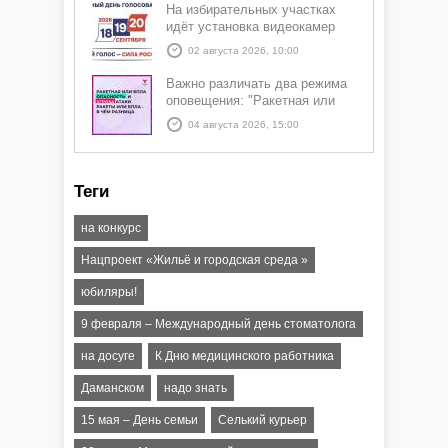
На избирательных участках
идёт установка видеокамер
02 августа 2026, 10:00
Важно различать два режима
оповещения: "Ракетная или
БПЛА опасность" и "Угроза
04 августа 2026, 15:00
атаки ракеты или БПЛА"
Теги
на конкурс
Нацпроект «Жильё и городская среда »
юбиляры!
9 февраля – Международный день стоматолога
на досуге
К Дню медицинского работника
Даманском
надо знать
15 мая – День семьи
Селький курьер