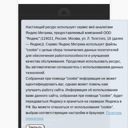
16+ © 2016–2018 - АНО "ИИЦ "Красная звезда". При
Настоящий ресурс использует сервис веб-аналитики
использовании материалов ссылка обязательна
Яндекс.Метрика, предоставляемый компанией ООО
Информационная лента выходит при финансовой
"Яндекс" (119021, Россия, Москва, ул. Л. Толстого, 16 (далее
поддержке правительства Тюменской области
— Яндекс)). Сервис Яндекс.Метрика использует файлы
Регистрационный номер СМИ ЭЛ № ФС 77-66066
"cookie" с целью сбора технических данных посетителей
от 10.06. 2016 г. выдано Федеральной службой по
для обеспечения работоспособности и улучшения
надзору в сфере связи, информационных
качества обслуживания. Продолжая использовать ресурс,
технологий и массовых коммуникаций.
Вы автоматически соглашаетесь с использованием данных
Учредитель (соучредители) Автономная
технологий.
некоммерческая организация "Информационно-
Собранная при помощи "cookie" информация не может
издательский центр "Красная звезда"" (627570,
идентифицировать вас, однако может помочь нам
Тюменская обл., Викуловский р-н, с. Викулово, ул.
улучшить работу сайта. Информация об использовании
Ленина, д. 5).
вами данного сайта, собранная при помощи "cookie", будет
Главный редактор Антюхова Светлана
передаваться Яндексу и храниться на серверах Яндекса в
Владимировна. Адрес электронной почты:
РФ. Вы можете отказаться от использования "cookie",
krasnay_zvezda@obl72.ru
Телефон: 2-42-32; 2-41-
выбрав соответствующие настройки в браузере.
Политика
36.
оператора
Политика оператора
|
RSS
Закрыть