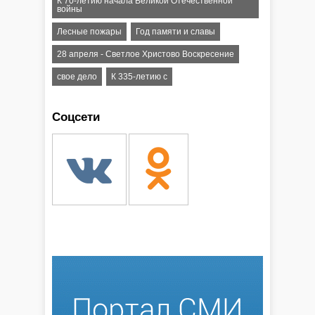
К 70-летию начала Великой Отечественной
войны
Лесные пожары
Год памяти и славы
28 апреля - Светлое Христово Воскресение
свое дело
К 335-летию с
Соцсети