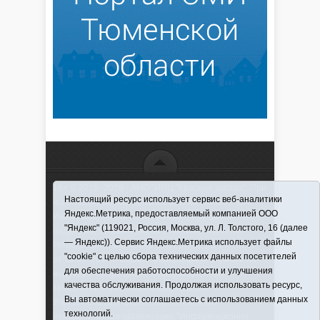
16+ © 2016–2018 - АНО "ИИЦ "Красная звезда". При
Настоящий ресурс использует сервис веб-аналитики
использовании материалов ссылка обязательна
Яндекс.Метрика, предоставляемый компанией ООО
Информационная лента выходит при финансовой
"Яндекс" (119021, Россия, Москва, ул. Л. Толстого, 16 (далее
поддержке правительства Тюменской области
— Яндекс)). Сервис Яндекс.Метрика использует файлы
Регистрационный номер СМИ ЭЛ № ФС 77-66066
"cookie" с целью сбора технических данных посетителей
от 10.06. 2016 г. выдано Федеральной службой по
для обеспечения работоспособности и улучшения
надзору в сфере связи, информационных
качества обслуживания. Продолжая использовать ресурс,
технологий и массовых коммуникаций.
Вы автоматически соглашаетесь с использованием данных
Учредитель (соучредители) Автономная
технологий.
некоммерческая организация "Информационно-