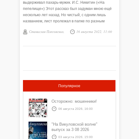
выдерживал пахарь-мужик. И.С. Никитин («На
пепелище») Этот рассказ был задуман мною ещё
несколько лет назад. Но чистый, с одним лишь
названием, лист пролежал в папке по разным
причинам почти до сегодняшнего дня. В начале
Станислав Плесовских,
16 августа 2022, 11:00
этого года я узнал о новом конкурсном проекте
газеты «Красная звезда» на близкую мне тему и по
крупицам стал собирать материал.
Популярное
Осторожно: мошенники!
06 августа 2026, 16:00
"На Викуловской волне"
выпуск за 3 08 2026
03 августа 2026, 15:00