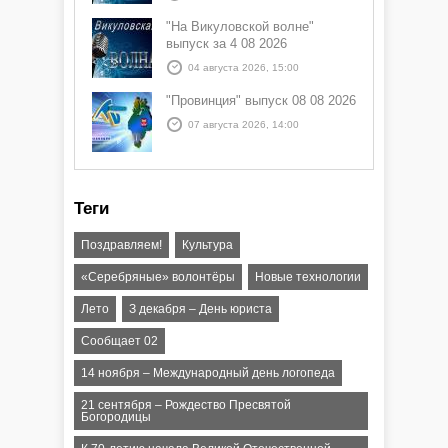
"На Викуловской волне"
выпуск за 4 08 2026
04 августа 2026, 15:00
"Провинция" выпуск 08 08 2026
07 августа 2026, 14:00
Теги
Поздравляем!
Культура
«Серебряные» волонтёры
Новые технологии
Лето
З декабря – День юриста
Сообщает 02
14 ноября – Международный день логопеда
21 сентября – Рождество Пресвятой
Богородицы