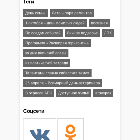
Теги
День семьи
Лето – пора ремонтов
1 октября – день пожилых людей
посевная
По следам событий
Личное подворье
ЛПХ
Программа «Расширяя горизонты»
ко дню воинской славы
из поэтической тетради
Талантами славна сибирская земля
25 апреля – Всемирный день ветеринара
В отрасли АПК
Доступное жильё
агроурок
Соцсети