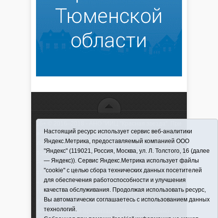
16+ © 2016–2018 - АНО "ИИЦ "Красная звезда". При
Настоящий ресурс использует сервис веб-аналитики
использовании материалов ссылка обязательна
Яндекс.Метрика, предоставляемый компанией ООО
Информационная лента выходит при финансовой
"Яндекс" (119021, Россия, Москва, ул. Л. Толстого, 16 (далее
поддержке правительства Тюменской области
— Яндекс)). Сервис Яндекс.Метрика использует файлы
Регистрационный номер СМИ ЭЛ № ФС 77-66066
"cookie" с целью сбора технических данных посетителей
от 10.06. 2016 г. выдано Федеральной службой по
для обеспечения работоспособности и улучшения
надзору в сфере связи, информационных
качества обслуживания. Продолжая использовать ресурс,
технологий и массовых коммуникаций.
Вы автоматически соглашаетесь с использованием данных
Учредитель (соучредители) Автономная
технологий.
некоммерческая организация "Информационно-