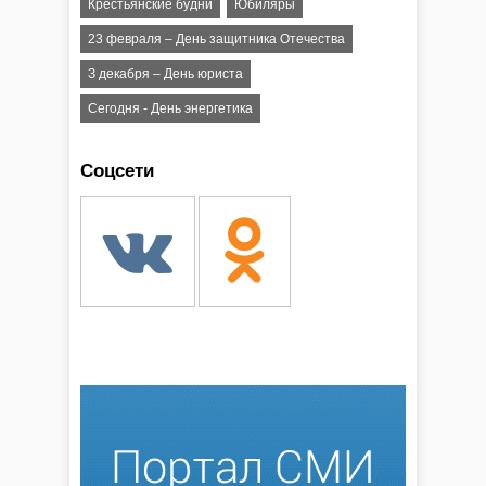
Крестьянские будни
Юбиляры
23 февраля – День защитника Отечества
З декабря – День юриста
Сегодня - День энергетика
Соцсети