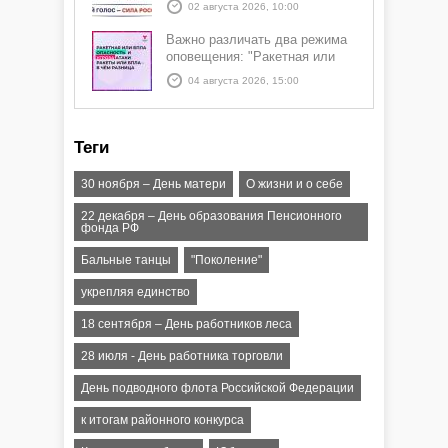
02 августа 2026, 10:00
Важно различать два режима
оповещения: "Ракетная или
БПЛА опасность" и "Угроза
04 августа 2026, 15:00
атаки ракеты или БПЛА"
Теги
30 ноября – День матери
О жизни и о себе
22 декабря – День образования Пенсионного
фонда РФ
Бальные танцы
"Поколение"
укрепляя единство
18 сентября – День работников леса
28 июля - День работника торговли
День подводного флота Российской Федерации
к итогам районного конкурса