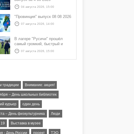
04 августа 2026, 15:00
"Провинция" выпуск 08 08 2026
07 августа 2026, 14:00
В лагере "Русичи" прошёл
самый громкий, быстрый и
азартный час дня — Спортчас
07 августа 2026, 15:00
м традиции
Внимание: акция!
тября – День школьных библиотек
ий курьер
один день
ста – День физкультурника
Люди
- 19
Выставка в музее
я - День России
проект
ТЭО