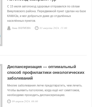
С 15 июля автопоезд здоровья отправился по сёлам
Викуловского района. Передвижной пункт сделан на базе
КАМАЗа, и мог добраться даже до отдалённых
населённых пунктов.
Анна НАУМОВА
03 августа 2024, 11:00
Диспансеризация — оптимальный
способ профилактики онкологических
заболеваний
Многие заболевания легче предотвратить, чем лечить.
Чтобы выявить патологию, когда ещё нет симптомов,
необходимо проходить диспансеризацию.
Онкологические заболевания на ранней стадии
09 апреля 2024, 08:00
излечимы в 90% случаев.