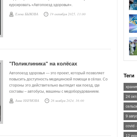
курсировать «Автопоезд здоровья».
Елена БЫКОВА
19 октября 2025, 13:00
"Поликлиника" на колёсах
Автопоезд здоровья — это проект, который позволяет
Теги
повысить доступность медицинской помощи в сёлах. Со
стороны это действительно выглядит как поезд, где
храни
составы – автобусы, машины с медоборудованием.
24 ок
Анна НАУМОВА
26 ноября 2024, 16:00
сельск
9 авгу
covid 
12 июн