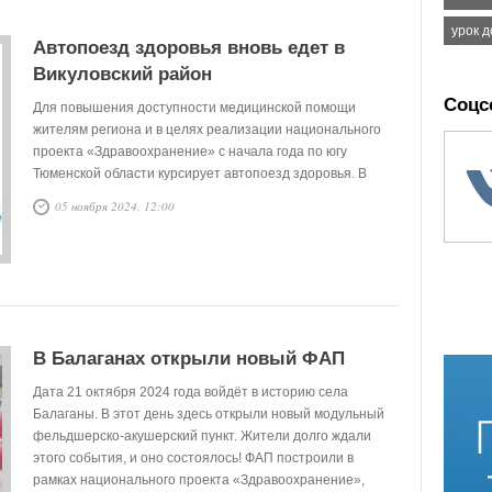
урок 
Автопоезд здоровья вновь едет в
Викуловский район
Соцс
Для повышения доступности медицинской помощи
жителям региона и в целях реализации национального
проекта «Здравоохранение» с начала года по югу
Тюменской области курсирует автопоезд здоровья. В
комплексе 5 автомобилей – маммограф, флюорограф,
05 ноября 2024, 12:00
центр здоровья, стоматология и ФАП. В каждом
передвижном пункте имеется самое современное
оборудование. В составе бригады – врачи-стоматологи,
фельдшеры, акушерки.
В Балаганах открыли новый ФАП
Дата 21 октября 2024 года войдёт в историю села
Балаганы. В этот день здесь открыли новый модульный
фельдшерско-акушерский пункт. Жители долго ждали
этого события, и оно состоялось! ФАП построили в
рамках национального проекта «Здравоохранение»,