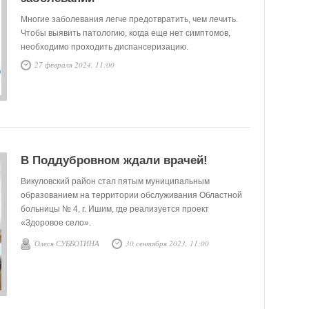
Многие заболевания легче предотвратить, чем лечить.
Чтобы выявить патологию, когда еще нет симптомов,
необходимо проходить диспансеризацию.
Онкологические заболевания на ранней стадии
27 февраля 2024, 11:00
излечимы в 90% случаев.
В Поддубровном ждали врачей!
Викуловский район стал пятым муниципальным
образованием на территории обслуживания Областной
больницы № 4, г. Ишим, где реализуется проект
«Здоровое село».
Олеся СУББОТИНА
30 сентября 2023, 11:00