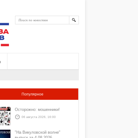
ы
Популярное
Осторожно: мошенники!
06 августа 2026, 16:00
"На Викуловской волне"
выпуск за 4 08 2026