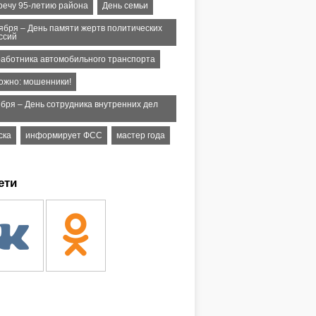
речу 95-летию района
День семьи
тября – День памяти жертв политических
ссий
работника автомобильного транспорта
ожно: мошенники!
ября – День сотрудника внутренних дел
ска
информирует ФСС
мастер года
ети