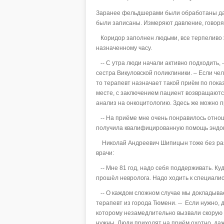
Заранее фельдшерами были обработаны да
были записаны. Измеряют давление, говорят,
Коридор заполнен людьми, все терпеливо ж
назначенному часу.
-- С утра люди начали активно подходить,
сестра Викуловской поликлиники. – Если че
то терапевт назначает такой приём по показ
месте, с заключением пациент возвращаются
анализ на онкоцитологию. Здесь же можно п
-- На приёме мне очень понравилось отноше
получила квалифицированную помощь эндокр
Николай Андреевич Шипицын тоже без разду
врачи:
-- Мне 81 год, надо себя поддерживать. Куд
прошёл невролога. Надо ходить к специалис
-- О каждом сложном случае мы докладывае
терапевт из города Тюмени. -- Если нужно,
которому незамедлительно вызвали скорую 
нужны. Люди приходят на приём охотно, даже