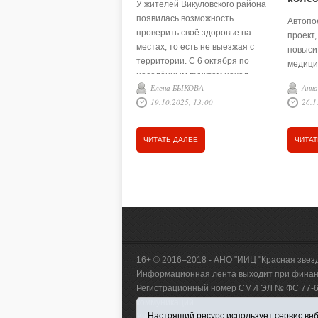
У жителей Викуловского района
появилась возможность
Автопо
проверить своё здоровье на
проект
местах, то есть не выезжая с
повыси
территории. С 6 октября по
медици
населённым пунктам начал
сторон
Елена БЫКОВА
Анн
курсировать «Автопоезд
выгляди
19.10.2025, 13:00
26.1
здоровья».
автобу
медобо
ЧИТАТЬ ДАЛЕЕ
ЧИТАТ
16+ © 2016–2018 - АНО "ИИЦ "Красная звез
Информационная лента выходит при финанс
Регистрационный номер СМИ ЭЛ № ФС 77-660
коммуникаций.
Настоящий ресурс использует сервис веб-
Учредитель (соучредители) Автономная нек