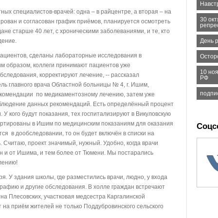
Навст
ных специалистов-врачей: одна – в райцентре, а вторая – на
30 ок
рован и согласован график приёмов, планируется осмотреть
репре
дане старше 40 лет, с хроническими заболеваниями, и те, кто
День 
дение.
ациентов, сделаны лабораторные исследования в
Остор
им образом, коллеги принимают пациентов уже
10 но
следования, корректируют лечение, -- рассказал
РФ
ль главного врача Областной больницы № 4, г. Ишим,
подпи
екомендации по медикаментозному лечению, затем уже
облюдение данных рекомендаций. Есть определённый процент
 У кого будут показания, тех госпитализируют в Викуловскую
ортированы в Ишим по медицинским показаниям для оказания
Соцс
тся в дообследовании, то он будет включён в списки на
. Считаю, проект значимый, нужный. Удобно, когда врачи
н и от Ишима, и тем более от Тюмени. Мы постарались
лению!
 У здания школы, где разместились врачи, людно, у входа
графию и другие обследования. В холле граждан встречают
а Плесовских, участковая медсестра Каргалинской
т на приём жителей не только Поддубровинского сельского