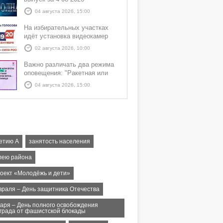
04 августа 2026, 15:00
На избирательных участках
идёт установка видеокамер
02 августа 2026, 10:00
Важно различать два режима
оповещения: "Ракетная или
БПЛА опасность" и "Угроза
04 августа 2026, 15:00
атаки ракеты или БПЛА"
летию А
занятость населения
лею района
оект «Молодёжь и дети»
враля – День защитника Отечества
варя – День полного освобождения
града от фашистской блокады