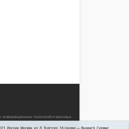
В селе Нововяткино состоялось
торжественное открытие нового
тября 2024 года
модульного фельдшерско-
сторию села Балаганы.
акушерского пункта
ь здесь открыли новый
 фельдшерско-
Елена ТКАЧУК
 пункт. Жители долго
АУМОВА
12.10.2024, 12:00
о события, и оно
24, 16:00
! ФАП построили в
ионального проекта
ЧИТАТЬ ДАЛЕЕ
ранение»,
АЛЕЕ
ии первичного звена.
зи, информационных технологий и массовых
 Россия, Москва, ул. Л. Толстого, 16 (далее — Яндекс)). Сервис
а"" (627570, Тюменская обл., Викуловский