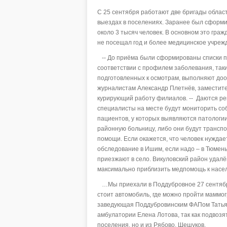
С 25 сентября работают две бригады област
выездах в поселениях. Заранее был сформи
около 3 тысяч человек. В основном это граж
не посещал год и более медицинское учреж
-- До приёма были сформированы списки п
соответствии с профилем заболевания, так
подготовленных к осмотрам, выполняют дооб
журналистам Александр Плетнёв, заместите
курирующий работу филиалов. -- Даются р
специалисты на месте будут мониторить с
пациентов, у которых выявляются патологии.
районную больницу, либо они будут трансп
помощи. Если окажется, что человек нуждае
обследование в Ишим, если надо – в Тюмень
приезжают в село. Викуловский район удалё
максимально приблизить медпомощь к насе
…Мы приехали в Поддубровное 27 сентября.
стоит автомобиль, где можно пройти маммо
заведующая Поддубровинским ФАПом Татьян
амбулатории Елена Лотова, так как подвозя
поселения, но и из Рябово, Шешуков.