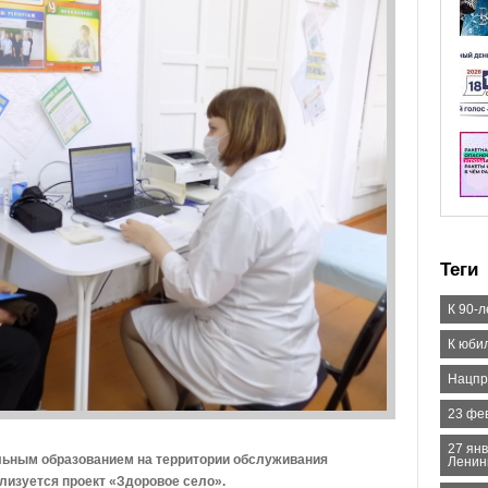
Теги
К 90-
К юби
Нацпр
23 фе
27 ян
льным образованием на территории обслуживания
Ленин
ализуется проект «Здоровое село».