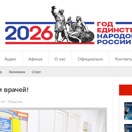
Аудио
Афиша
О нас
Официально
Контакт
р
Экономика
Спорт
 врачей!
1:00
-
Общество