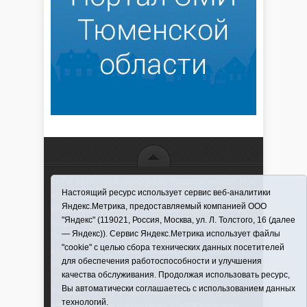
16+ © 2016–2018 - АНО "ИИЦ "Красная звезда". При
Настоящий ресурс использует сервис веб-аналитики
использовании материалов ссылка обязательна
Яндекс.Метрика, предоставляемый компанией ООО
Информационная лента выходит при финансовой
"Яндекс" (119021, Россия, Москва, ул. Л. Толстого, 16 (далее
поддержке правительства Тюменской области
— Яндекс)). Сервис Яндекс.Метрика использует файлы
Регистрационный номер СМИ ЭЛ № ФС 77-66066
"cookie" с целью сбора технических данных посетителей
от 10.06. 2016 г. выдано Федеральной службой по
для обеспечения работоспособности и улучшения
надзору в сфере связи, информационных
качества обслуживания. Продолжая использовать ресурс,
технологий и массовых коммуникаций.
Вы автоматически соглашаетесь с использованием данных
Учредитель (соучредители) Автономная
технологий.
некоммерческая организация "Информационно-