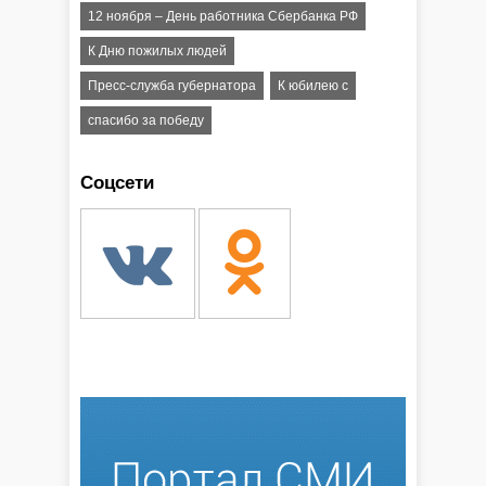
12 ноября – День работника Сбербанка РФ
К Дню пожилых людей
Пресс-служба губернатора
К юбилею с
спасибо за победу
Соцсети