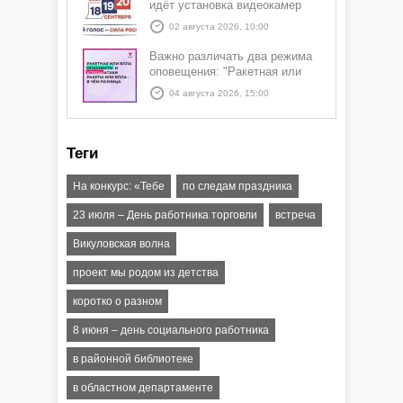
идёт установка видеокамер
02 августа 2026, 10:00
Важно различать два режима
оповещения: "Ракетная или
БПЛА опасность" и "Угроза
04 августа 2026, 15:00
атаки ракеты или БПЛА"
Теги
На конкурс: «Тебе
по следам праздника
23 июля – День работника торговли
встреча
Викуловская волна
проект мы родом из детства
коротко о разном
8 июня – день социального работника
в районной библиотеке
в областном департаменте