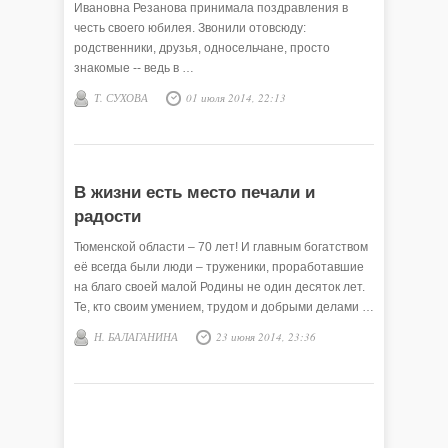
Ивановна Резанова принимала поздравления в
честь своего юбилея. Звонили отовсюду:
родственники, друзья, односельчане, просто
знакомые -- ведь в …
Т. СУХОВА
01 июля 2014, 22:13
В жизни есть место печали и
радости
Тюменской области – 70 лет! И главным богатством
её всегда были люди – труженики, проработавшие
на благо своей малой Родины не один десяток лет.
Те, кто своим умением, трудом и добрыми делами …
Н. БАЛАГАНИНА
23 июня 2014, 23:36