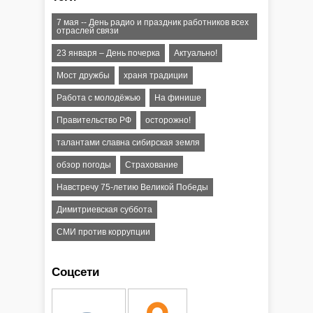
7 мая -- День радио и праздник работников всех
отраслей связи
23 января – День почерка
Актуально!
Мост дружбы
храня традиции
Работа с молодёжью
На финише
Правительство РФ
осторожно!
талантами славна сибирская земля
обзор погоды
Страхование
Навстречу 75-летию Великой Победы
Димитриевская суббота
СМИ против коррупции
Соцсети