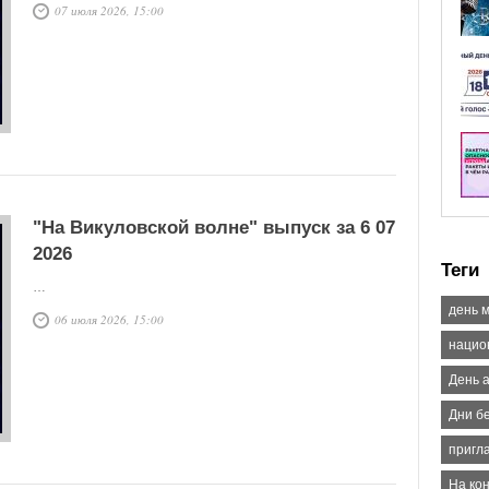
07 июля 2026, 15:00
"На Викуловской волне" выпуск за 6 07
2026
Теги
…
день 
06 июля 2026, 15:00
нацио
День 
Дни б
пригл
На кон