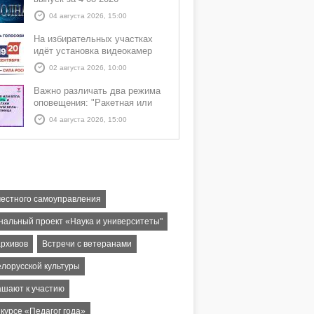
04 августа 2026, 15:00
На избирательных участках
идёт установка видеокамер
02 августа 2026, 10:00
Важно различать два режима
оповещения: "Ракетная или
БПЛА опасность" и "Угроза
04 августа 2026, 15:00
атаки ракеты или БПЛА"
местного самоуправления
нальный проект «Наука и университеты"
архивов
Встречи с ветеранами
елорусской культуры
ашают к участию
курсе «Педагог года»