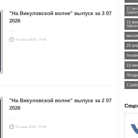
17 ок
транс
"На Викуловской волне" выпуск за 3 07
2026
15 фе
Афган
…
мысли
03 июля 2026, 15:00
25 ап
посев
15 ию
Поздр
С рай
"На Викуловской волне" выпуск за 2 07
Соцс
2026
…
02 июля 2026, 15:00