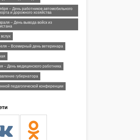
тября – День работников автомобильного
порта и дорожного хозяйства
враля – День вывода войск из
истана
 вслух
реля – Всемирный день ветеринара
ная
ня – День медицинского работника
авление губернатора
онной педагогической конференции
ети