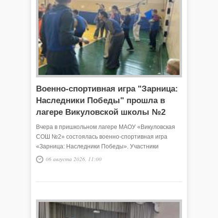
Военно-спортивная игра "Зарница:
Наследники Победы" прошла в
лагере Викуловской школы №2
Вчера в пришкольном лагере МАОУ «Викуловская
СОШ №2» состоялась военно-спортивная игра
«Зарница: Наследники Победы». Участники
разделились на три отряда — «Красных», «Синих»
06 августа 2026, 11:00
и «Белых» — и вступили в борьбу за знамя
противника.