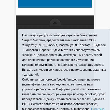
16+ © 2016–2018 - АНО "ИИЦ "Красная звезда". При
Настоящий ресурс использует сервис веб-аналитики
использовании материалов ссылка обязательна
Яндекс.Метрика, предоставляемый компанией ООО
Информационная лента выходит при финансовой
"Яндекс" (119021, Россия, Москва, ул. Л. Толстого, 16 (далее
поддержке правительства Тюменской области
— Яндекс)). Сервис Яндекс.Метрика использует файлы
Регистрационный номер СМИ ЭЛ № ФС 77-66066
"cookie" с целью сбора технических данных посетителей
от 10.06. 2016 г. выдано Федеральной службой по
для обеспечения работоспособности и улучшения
надзору в сфере связи, информационных
качества обслуживания. Продолжая использовать ресурс,
технологий и массовых коммуникаций.
Вы автоматически соглашаетесь с использованием данных
Учредитель (соучредители) Автономная
технологий.
некоммерческая организация "Информационно-
Собранная при помощи "cookie" информация не может
издательский центр "Красная звезда"" (627570,
идентифицировать вас, однако может помочь нам
Тюменская обл., Викуловский р-н, с. Викулово, ул.
улучшить работу сайта. Информация об использовании
Ленина, д. 5).
вами данного сайта, собранная при помощи "cookie", будет
Главный редактор Антюхова Светлана
передаваться Яндексу и храниться на серверах Яндекса в
Владимировна. Адрес электронной почты:
РФ. Вы можете отказаться от использования "cookie",
krasnay_zvezda@obl72.ru
Телефон: 2-42-32; 2-41-
выбрав соответствующие настройки в браузере.
Политика