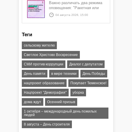
Важно различать два режима
оповещения: "Ракетная или
БПЛА опасность" и "Угроза
04 августа 2026, 15:00
атаки ракеты или БПЛА"
Теги
сельскому жителю
Светлое Христово Воскресение
СМИ против коррупции
Диалог с депутатом
День памяти
в мире техники
День Победы
нацпроект образование
Покупает Тюменское!
Нацпроект "Демография"
уборка
дома ждут
Осенний призыв
1 октября – международный день пожилых
людей
8 августа – День строителя