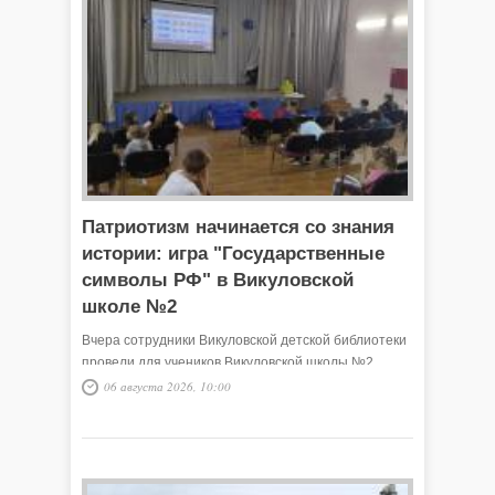
Патриотизм начинается со знания
истории: игра "Государственные
символы РФ" в Викуловской
школе №2
Вчера сотрудники Викуловской детской библиотеки
провели для учеников Викуловской школы №2
историческую игру, посвящённую государственным
06 августа 2026, 10:00
символам России. Ребята не только проверили свои
знания о флаге, гербе и гимне, но и узнали много
нового об их происхождении.