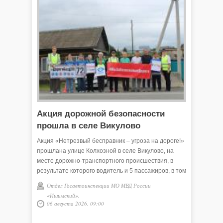
Акция дорожной безопасности
прошла в селе Викулово
Акция «Нетрезвый бесправник – угроза на дороге!»
прошлана улице Колхозной в селе Викулово, на
месте дорожно-транспортного происшествия, в
результате которого водитель и 5 пассажиров, в том
числе 15-летняя девушка получили травмы.
Отдел Госавтоинспекции МО МВД России
Мероприятие организовано с целью напомнить
«Ишимский»,
водителям о недопустимости управления в
06 августа 2026, 09:00
состоянии опьянения и не имея права управления.