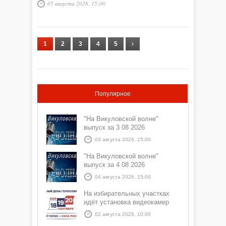
познакомились с культурой русских, татар, башкир,
05 августа 2026, 15:00
калмыков, бурятов, чеченцев, мордвы, манси, цыган
и чукчей.
1
2
3
4
5
Популярное
"На Викуловской волне"
выпуск за 3 08 2026
03 августа 2026, 15:00
"На Викуловской волне"
выпуск за 4 08 2026
04 августа 2026, 15:00
На избирательных участках
идёт установка видеокамер
02 августа 2026, 10:00