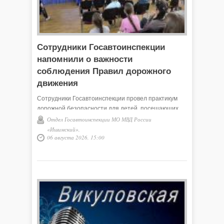
Сотрудники Госавтоинспекции
напомнили о важности
соблюдения Правил дорожного
движения
Сотрудники Госавтоинспекции провел практикум
дорожной безопасности для детей, посещающих
пришкольный лагерь на базе школы № 2села
Отдел Госавтоинспекции МО МВД России
Викулово
«Ишимский»,
06 августа 2026, 15:00