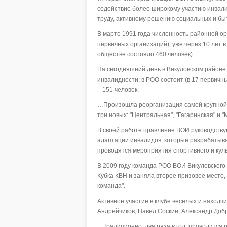
содействие более широкому участию инвали
труду, активному решению социальных и бы
В марте 1991 года численность районной ор
первичных организаций); уже через 10 лет 
обществе состояло 460 человек).
На сегодняшний день в Викуловском районе
инвалидности; в РОО состоит (в 17 первичных 
– 151 человек.
…Произошла реорганизация самой крупной п
три новых: "Центральная", "Гагаринская" и "
В своей работе правление ВОИ руководству
адаптации инвалидов, которые разрабатыва
проводятся мероприятия спортивного и куль
В 2009 году команда РОО ВОИ Викуловского
Кубка КВН и заняла второе призовое место,
команда".
Активное участие в клубе весёлых и наход
Андрейчиков, Павел Соскин, Александр Доб
…Традиционно, два раза в год, проводится 