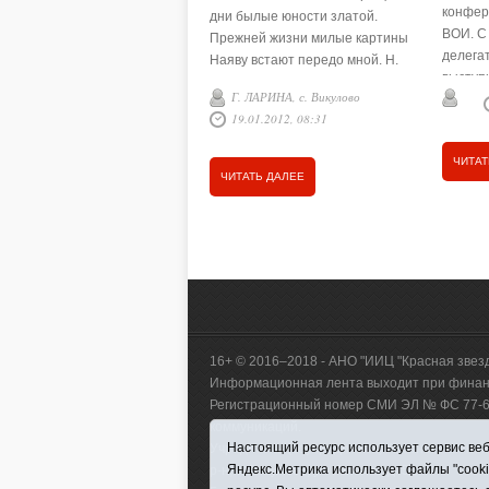
конфер
дни былые юности златой.
ВОИ. С
Прежней жизни милые картины
делега
Наяву встают передо мной. Н.
выступ
Шаронова Николай Васильевич
Г. ЛАРИНА, с. Викулово
районн
Сёмин до сих пор зовёт её
19.01.2012, 08:31
инвали
Саней. А с детства её звали …
ЧИТАТ
ЧИТАТЬ ДАЛЕЕ
16+ © 2016–2018 - АНО "ИИЦ "Красная звез
Информационная лента выходит при финанс
Регистрационный номер СМИ ЭЛ № ФС 77-660
коммуникаций.
Настоящий ресурс использует сервис веб-
Учредитель (соучредители) Автономная нек
Яндекс.Метрика использует файлы "cook
р-н, с. Викулово, ул. Ленина, д. 5).