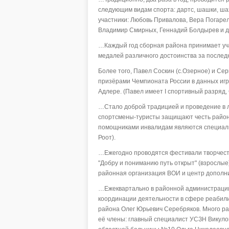
следующим видам спорта: дартс, шашки, ша
участники: Любовь Привалова, Вера Погаре
Владимир Смирных, Геннадий Болдырев и д
…Каждый год сборная района принимает учас
медалей различного достоинства за последн
Более того, Павел Соскин (с.Озерное) и Се
призёрами Чемпионата России в данных игр
Адлере. (Павел имеет I спортивный разряд, 
…Стало доброй традицией и проведение в л
спортсмены-туристы защищают честь район
помощниками инвалидам являются специали
Роот).
…Ежегодно проводятся фестивали творчества
"Добру и пониманию путь открыт" (взрослые
районная организация ВОИ и центр дополни
…Ежеквартально в районной администрации
координации деятельности в сфере реабили
района Олег Юрьевич Серебряков. Много ра
её члены: главный специалист УСЗН Викуло