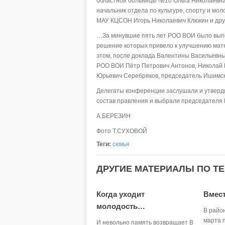
областной больницы №10 Ольга Николаевна
начальник отдела по культуре, спорту и мо
МАУ КЦСОН Игорь Николаевич Клюкин и дру
…За минувшие пять лет РОО ВОИ было выпо
решение которых привело к улучшению мате
этом, после доклада Валентины Васильевны
РОО ВОИ Пётр Петрович Антонов, Николай 
Юрьевич Серебряков, председатель Ишимск
Делегаты конференции заслушали и утверд
состав правления и выбрали председателя 
А.БЕРЕЗИН
Фото Т.СУХОВОЙ
Теги:
семья
ДРУГИЕ МАТЕРИАЛЫ ПО ТЕ
Когда уходит
Вмест
молодость…
В райо
марта 
И невольно память возвращает В