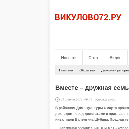
Новости
Фото
Видео
Политика
Общество
Дежурный репорте
Вместе – дружная сем
18 марта 2011, 09:53
-
Красная звезда
В районном Доме культуры 4 марта прош
докладом перед делегатами и приглашён
инвалидов Валентина Шубина. Предлагае
…Первичная организация ВОИ в с.Викулово б