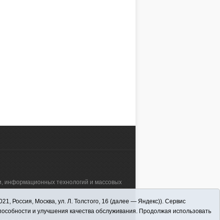
ннолетних и защите
стараются не говорить вслух, --
 все эти годы с
домашнем насилии. В России "не
ловеческих судеб
принято выносить сор из избы", и
ь сталкиваться.
что реально происходит в
комиссии всегда
семьях, на чём …
2.01.2011, 10:31
17.12.2010, 08:50
…
АЛЕЕ
ЧИТАТЬ ДАЛЕЕ
зи, информационных технологий и массовых
 Россия, Москва, ул. Л. Толстого, 16 (далее — Яндекс)). Сервис
а"" (627570, Тюменская обл., Викуловский
способности и улучшения качества обслуживания. Продолжая использовать