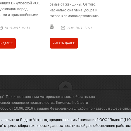
енция Викуловской РОО
несоверше
семье от женщины. От того,
 докладом перед
их прав. За
насколько она умна, добра и
тами и приглашёнными
сотнями че
готова к самопожертвованию
ила председатель
приходилос
ради дорогих её сердцу людей,
ой организации
Заседания 
18.03.2011, 09:53
09.03.2011, 11:16
1
зависит многое, если не всё. Чем
дов Валентина …
проходят 
теплее взаимоотношения …
Ь ДАЛЕЕ
ЧИТАТЬ ДАЛЕЕ
ЧИТАТЬ Д
да". При использовании материалов ссылка обязательна
овой поддержке правительства Тюменской области
66 от 10.06. 2016 г. выдано Федеральной службой по надзору в сфере свя
аналитики Яндекс.Метрика, предоставляемый компанией ООО "Яндекс" (119021,
оммерческая организация "Информационно-издательский центр "Красная звезд
ie" с целью сбора технических данных посетителей для обеспечения работо