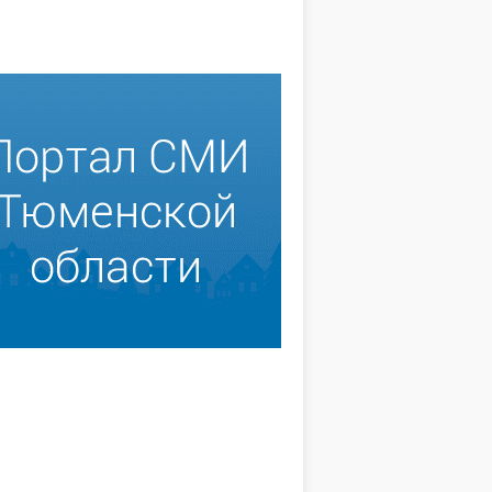
есь добротой
Кем он станет?
я являюсь членом
Вновь и вновь мы возвращаемся
омиссии по делам
к неприятной теме, к тому, о чём