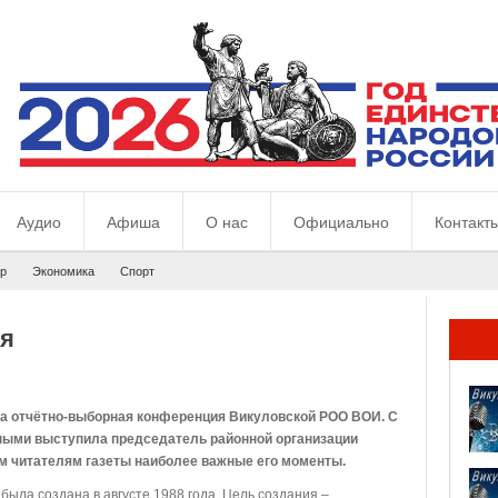
Аудио
Афиша
О нас
Официально
Контакт
р
Экономика
Спорт
ья
ла отчётно-выборная конференция Викуловской РОО ВОИ. С
ными выступила председатель районной организации
м читателям газеты наиболее важные его моменты.
ыла создана в августе 1988 года. Цель создания –