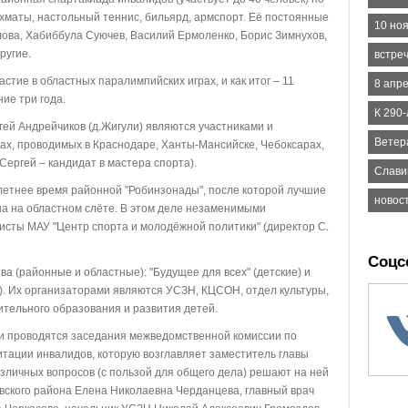
хматы, настольный теннис, бильярд, армспорт. Её постоянные
10 но
лова, Хабиббула Суючев, Василий Ермоленко, Борис Зимнухов,
ругие.
встре
тие в областных паралимпийских играх, и как итог – 11
8 апр
ие три года.
К 290
ргей Андрейчиков (д.Жигули) являются участниками и
Ветер
ах, проводимых в Краснодаре, Ханты-Мансийске, Чебоксарах,
Сергей – кандидат в мастера спорта).
Слави
етнее время районной "Робинзонады", после которой лучшие
новос
а на областном слёте. В этом деле незаменимыми
сты МАУ "Центр спорта и молодёжной политики" (директор С.
Соцс
 (районные и областные): "Будущее для всех" (детские) и
). Их организаторами являются УСЗН, КЦСОН, отдел культуры,
тельного образования и развития детей.
 проводятся заседания межведомственной комиссии по
тации инвалидов, которую возглавляет заместитель главы
зличных вопросов (с пользой для общего дела) решают на ней
вского района Елена Николаевна Черданцева, главный врач