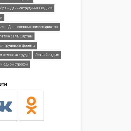
ября – День сотрудника ОВД РФ
чи
еля – День военных комиссариатов
-летию села Сартам
ан трудового фронта
м человека труда!
Летний отдых
ти одной строкой
ети