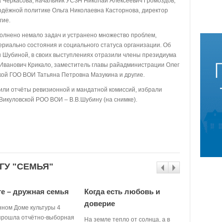
 Черкасова, начальник УСЗН Николай Алексеевич Громоздов,
лодёжной политике Ольга Николаевна Касторнова, директор
гие.
лнено немало задач и устранено множество проблем,
риально состояния и социального статуса организации. Об
 Шубиной, в своих выступлениях отразили члены президиума
Иванович Крикало, заместитель главы райадминистрации Олег
ой ГОО ВОИ Татьяна Петровна Мазукина и другие.
или отчёты ревизионной и мандатной комиссий, избрали
Викуловской РОО ВОИ – В.В.Шубину (на снимке).
ГУ "СЕМЬЯ"
е – дружная семья
Когда есть любовь и
Поделит
доверие
нном Доме культуры 4
Много лет 
прошла отчётно-выборная
районной к
На земле тепло от солнца, а в