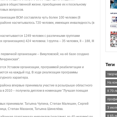
дов в общественной жизни, приобщение их к посильному
товых вопросов.
ганизации ВОИ составляла чуть более 100 человек (8
в районе насчитывалось 720 человек, имеющих инвалидность (в
 насчитывается 1249 человек с различными группами
организациях) 424 человека: I группа – 35 человек, II – 188, III
ервичной организации – Викуловской; на её базе создано
Мичуринская".
Теги
ется Уставом организации, программой реабилитации и
ются на каждый год. В ходе реализации программы
творче
турного характера.
На кон
 района впервые принимала участие в розыгрыше областного
 а в 2010 – получила диплом в номинации "Лучшая поющая
К 70-
профи
чивых принимали: Татьяна Чупина, Степан Малешин, Сергей
3 июл
рица, Степан Маханов, Татьяна Шинелёва.
К 65-
районная спартакиада инвалидов (участвует до 40 человек) по