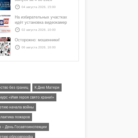
04 августа 2026, 15:00
На избирательных участках
идёт установка видеокамер
02 августа 2026, 10:00
Осторожно: мошенники!
06 августа 2026, 16:00
ство без границ
К Дню Матери
курс «Имя героя свято храни!»
летию начала войны
лактика пожаров
я – День Госавтоинспекции
летию облсовпрофа