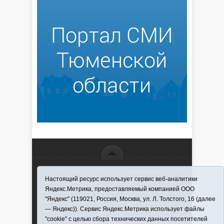
16+ © 2016–2018 - АНО "ИИЦ "Красная звезда". При
Настоящий ресурс использует сервис веб-аналитики
использовании материалов ссылка обязательна
Яндекс.Метрика, предоставляемый компанией ООО
Информационная лента выходит при финансовой
"Яндекс" (119021, Россия, Москва, ул. Л. Толстого, 16 (далее
поддержке правительства Тюменской области
— Яндекс)). Сервис Яндекс.Метрика использует файлы
Регистрационный номер СМИ ЭЛ № ФС 77-66066
"cookie" с целью сбора технических данных посетителей
от 10.06. 2016 г. выдано Федеральной службой по