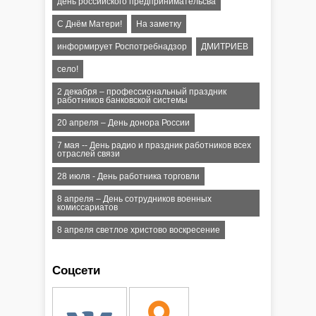
день российского предпринимательсва
С Днём Матери!
На заметку
информирует Роспотребнадзор
ДМИТРИЕВ
село!
2 декабря – профессиональный праздник
работников банковской системы
20 апреля – День донора России
7 мая -- День радио и праздник работников всех
отраслей связи
28 июля - День работника торговли
8 апреля – День сотрудников военных
комиссариатов
8 апреля светлое христово воскресение
Соцсети