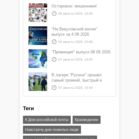
Осторожно: мошенники!
06 августа 2026, 16:00
"На Викуловской волне"
выпуск за 4 08 2026
04 августа 2026, 15:00
"Провинция" выпуск 08 08 2026
07 августа 2026, 14:00
В лагере "Русичи" прошёл
самый громкий, быстрый и
азартный час дня — Спортчас
07 августа 2026, 15:00
Теги
К Дню российской почты
Краеведение
Навстречу дню пожилых люде