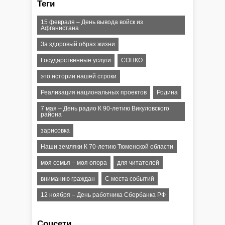
Теги
15 февраля – День вывода войск из
Афганистана
За здоровый образ жизни
Государственные услуги
СОНКО
это истории нашей строки
Реализация национальных проектов
Родина
7 мая – День радио К 90-летию Викуловского
района
зарисовка
Наши земляки К 70-летию Тюменской области
моя семья – моя опора
для читателей
вниманию граждан
С места событий
12 ноября – День работника Сбербанка РФ
Соцсети