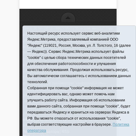
16+ © 2016–2018 - АНО "ИИЦ "Красная звезда". При
Настоящий ресурс использует сервис веб-аналитики
использовании материалов ссылка обязательна
Яндекс.Метрика, предоставляемый компанией ООО
Информационная лента выходит при финансовой
"Яндекс" (119021, Россия, Москва, ул. Л. Толстого, 16 (далее
поддержке правительства Тюменской области
— Яндекс)). Сервис Яндекс.Метрика использует файлы
Регистрационный номер СМИ ЭЛ № ФС 77-66066
"cookie" с целью сбора технических данных посетителей
от 10.06. 2016 г. выдано Федеральной службой по
для обеспечения работоспособности и улучшения
надзору в сфере связи, информационных
качества обслуживания. Продолжая использовать ресурс,
технологий и массовых коммуникаций.
Вы автоматически соглашаетесь с использованием данных
Учредитель (соучредители) Автономная
технологий.
некоммерческая организация "Информационно-
Собранная при помощи "cookie" информация не может
издательский центр "Красная звезда"" (627570,
идентифицировать вас, однако может помочь нам
Тюменская обл., Викуловский р-н, с. Викулово, ул.
улучшить работу сайта. Информация об использовании
Ленина, д. 5).
вами данного сайта, собранная при помощи "cookie", будет
Главный редактор Антюхова Светлана
передаваться Яндексу и храниться на серверах Яндекса в
Владимировна. Адрес электронной почты:
РФ. Вы можете отказаться от использования "cookie",
krasnay_zvezda@obl72.ru
Телефон: 2-42-32; 2-41-
выбрав соответствующие настройки в браузере.
Политика
36.
оператора
Политика оператора
|
RSS