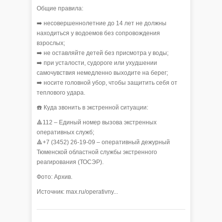
Общие правила:
➡️ несовершеннолетние до 14 лет не должны
находиться у водоемов без сопровождения
взрослых;
➡️ не оставляйте детей без присмотра у воды;
➡️ при усталости, судороге или ухудшении
самочувствия немедленно выходите на берег;
➡️ носите головной убор, чтобы защитить себя от
теплового удара.
☎️ Куда звонить в экстренной ситуации:
🔺112 – Единый номер вызова экстренных
оперативных служб;
🔺+7 (3452) 26-19-09 – оперативный дежурный
Тюменской областной службы экстренного
реагирования (ТОСЭР).
Фото: Архив.
Источник: max.ru/operativny...