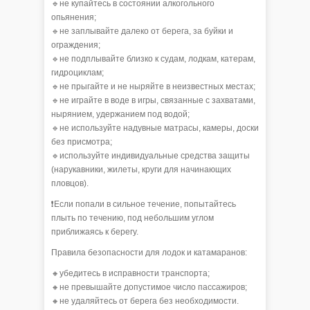
🔹не купайтесь в состоянии алкогольного
опьянения;
🔹не заплывайте далеко от берега, за буйки и
ограждения;
🔹не подплывайте близко к судам, лодкам, катерам,
гидроциклам;
🔹не прыгайте и не ныряйте в неизвестных местах;
🔹не играйте в воде в игры, связанные с захватами,
нырянием, удержанием под водой;
🔹не используйте надувные матрасы, камеры, доски
без присмотра;
🔹используйте индивидуальные средства защиты
(нарукавники, жилеты, круги для начинающих
пловцов).
❗️Если попали в сильное течение, попытайтесь
плыть по течению, под небольшим углом
приближаясь к берегу.
Правила безопасности для лодок и катамаранов:
🔸убедитесь в исправности транспорта;
🔸не превышайте допустимое число пассажиров;
🔸не удаляйтесь от берега без необходимости.