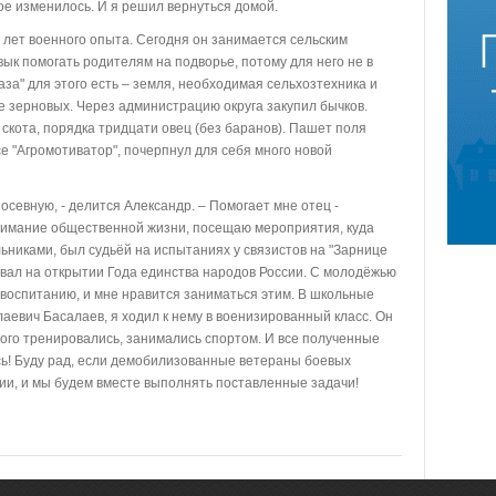
гое изменилось. И я решил вернуться домой.
лет военного опыта. Сегодня он занимается сельским
вык помогать родителям на подворье, потому для него не в
база" для этого есть – земля, необходимая сельхозтехника и
е зерновых. Через администрацию округа закупил бычков.
 скота, порядка тридцати овец (без баранов). Пашет поля
е "Агромотиватор", почерпнул для себя много новой
осевную, - делится Александр. – Помогает мне отец -
нимание общественной жизни, посещаю мероприятия, куда
ьниками, был судьёй на испытаниях у связистов на "Зарнице
вовал на открытии Года единства народов России. С молодёжью
 воспитанию, и мне нравится заниматься этим. В школьные
евич Басалаев, я ходил к нему в военизированный класс. Он
много тренировались, занимались спортом. И все полученные
ь! Буду рад, если демобилизованные ветераны боевых
ии, и мы будем вместе выполнять поставленные задачи!