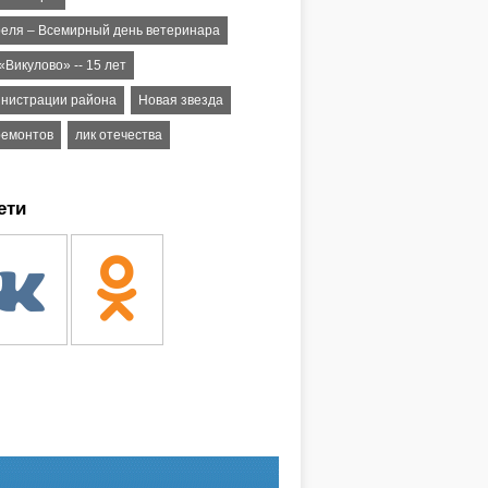
реля – Всемирный день ветеринара
Викулово» -- 15 лет
инистрации района
Новая звезда
ремонтов
лик отечества
ети