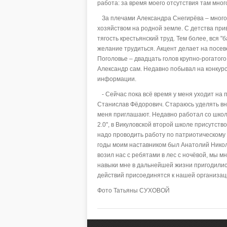
работа: за время моего отсутствия там мно
За плечами Александра Снегирёва – много 
хозяйством на родной земле. С детства при
тягость крестьянский труд. Тем более, вся "
желание трудиться. Акцент делает на посев
Поголовье – двадцать голов крупно-рогатого
Александр сам. Недавно побывал на конкурс
информации.
- Сейчас пока всё время у меня уходит на п
Станислав Фёдорович. Стараюсь уделять в
меня приглашают. Недавно работал со школ
2.0", в Викуловской второй школе присутст
надо проводить работу по патриотическому
годы моим наставником был Анатолий Никола
возил нас с ребятами в лес с ночёвой, мы 
навыки мне в дальнейшей жизни пригодилис
действий присоединятся к нашей организац
Фото Татьяны СУХОВОЙ