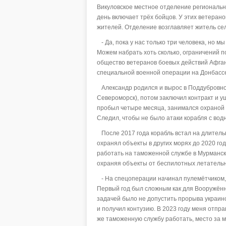
Викуловское местное отделение региональн
день включает трёх бойцов. У этих ветерано
жителей. Отделение возглавляет житель се
- Да, пока у нас только три человека, но м
Можем набрать хоть сколько, ограничений по 
общество ветеранов боевых действий Афгани
специальной военной операции на Донбасс
Александр родился и вырос в Поддубровном
Североморск), потом заключил контракт и у
пробыл четыре месяца, занимался охраной 
Следил, чтобы не было атаки корабля с вод
После 2017 года корабль встал на длитель
охранял объекты в других морях до 2020 год
работать на таможенной службе в Мурманск
охраняя объекты от беспилотных летательн
- На спецоперации начинал пулемётчиком, -
Первый год был сложным как для Вооружённы
задачей было не допустить прорыва украинс
и получил контузию. В 2023 году меня отпр
же таможенную службу работать, место за 