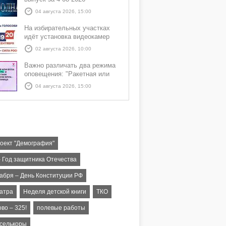
04 августа 2026, 15:00
На избирательных участках
идёт установка видеокамер
02 августа 2026, 10:00
Важно различать два режима
оповещения: "Ракетная или
БПЛА опасность" и "Угроза
04 августа 2026, 15:00
атаки ракеты или БПЛА"
оект "Демография"
– Год защитника Отечества
кабря – День Конституции РФ
еатра
Неделя детской книги
ТКО
во – 325!
полевые работы
селькоры