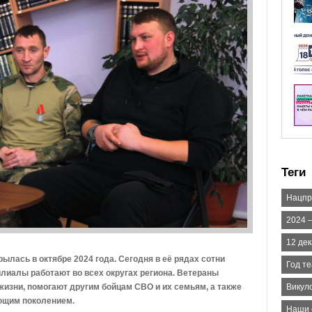
Теги
Нацпр
2024 
12 де
ылась в октябре 2024 года. Сегодня в её рядах сотни
Год т
лиалы работают во всех округах региона. Ветераны
изни, помогают другим бойцам СВО и их семьям, а также
Викуло
ющим поколением.
Наши 