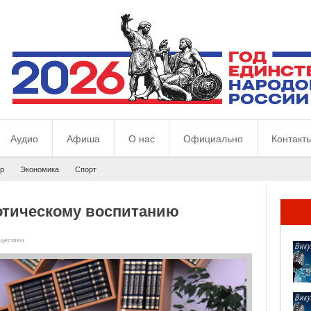
Аудио
Афиша
О нас
Официально
Контакт
р
Экономика
Спорт
иотическому воспитанию
щество