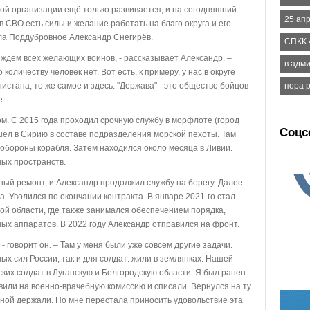
ой организации ещё только развивается, и на сегодняшний
25 ап
в СВО есть силы и желание работать на благо округа и его
ла Поддубровное Александр Снегирёв.
СПКК «
ы ждём всех желающих воинов, - рассказывает Александр. –
в адм
количеству человек нет. Вот есть, к примеру, у нас в округе
стана, то же самое и здесь. "Держава" - это общество бойцов
пора 
е.
. С 2015 года проходил срочную службу в морфлоте (город
Соцс
шёл в Сирию в составе подразделения морской пехоты. Там
обороны корабля. Затем находился около месяца в Ливии.
ных пространств.
ный ремонт, и Александр продолжил службу на берегу. Далее
а. Уволился по окончании контракта. В январе 2021-го стал
ой области, где также занимался обеспечением порядка,
ых аппаратов. В 2022 году Александр отправился на фронт.
 говорит он. – Там у меня были уже совсем другие задачи.
х сил России, так и для солдат: жили в землянках. Нашей
ких солдат в Луганскую и Белгородскую области. Я был ранен
авили на военно-врачебную комиссию и списали. Вернулся на ту
мной держали. Но мне перестала приносить удовольствие эта