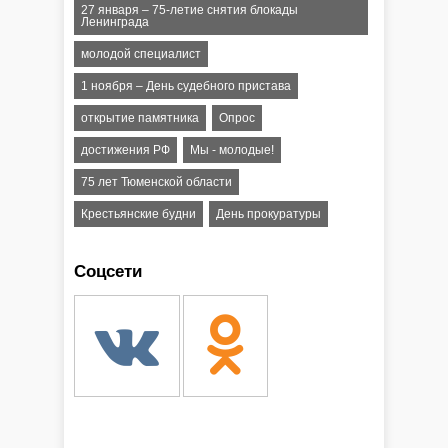
27 января – 75-летие снятия блокады
Ленинграда
молодой специалист
1 ноября – День судебного пристава
открытие памятника
Опрос
достижения РФ
Мы - молодые!
75 лет Тюменской области
Крестьянские будни
День прокуратуры
Соцсети