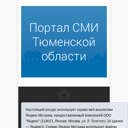
16+ © 2016–2018 - АНО "ИИЦ "Красная звезда". При
Настоящий ресурс использует сервис веб-аналитики
использовании материалов ссылка обязательна
Яндекс.Метрика, предоставляемый компанией ООО
Информационная лента выходит при финансовой
"Яндекс" (119021, Россия, Москва, ул. Л. Толстого, 16 (далее
поддержке правительства Тюменской области
— Яндекс)). Сервис Яндекс.Метрика использует файлы