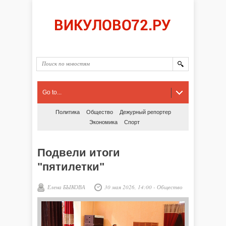
Go to...
Политика
Общество
Дежурный репортер
Экономика
Спорт
Подвели итоги
"пятилетки"
Елена БЫКОВА
30 мая 2026, 14:00
-
Общество