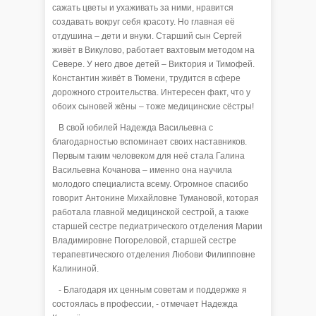
сажать цветы и ухаживать за ними, нравится
создавать вокруг себя красоту. Но главная её
отдушина – дети и внуки. Старший сын Сергей
живёт в Викулово, работает вахтовым методом на
Севере. У него двое детей – Виктория и Тимофей.
Константин живёт в Тюмени, трудится в сфере
дорожного строительства. Интересен факт, что у
обоих сыновей жёны – тоже медицинские сёстры!
В свой юбилей Надежда Васильевна с
благодарностью вспоминает своих наставников.
Первым таким человеком для неё стала Галина
Васильевна Кочанова – именно она научила
молодого специалиста всему. Огромное спасибо
говорит Антонине Михайловне Тумановой, которая
работала главной медицинской сестрой, а также
старшей сестре педиатрического отделения Марии
Владимировне Погореловой, старшей сестре
терапевтического отделения Любови Филипповне
Калининой.
- Благодаря их ценным советам и поддержке я
состоялась в профессии, - отмечает Надежда