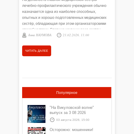
лечебно-профилактического учреждения обычно
Коточиги
назначается одна из наиболее способных,
день име
опытных и хорошо подготовленных медицинских
главы Ви
сестёр, обладающая при этом организаторскими
председа
способностями. Главную медицинскую сестру
Николая 
Анна НАУМОВА
21.02.2026, 11:00
Анна
больницы фактически можно назвать её хозяйкой.
управлен
От неё зависит многое, в особенности чистота, уют
представ
и порядок во всех помещениях отделения, качество
России» 
ЧИТАТЬ ДАЛЕЕ
ЧИТАТЬ
ухода за больными.
тружениц
РФ Влади
Популярное
"На Викуловской волне"
выпуск за 3 08 2026
03 августа 2026, 15:00
Осторожно: мошенники!