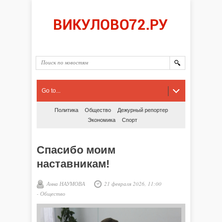
Go to...
Политика
Общество
Дежурный репортер
Экономика
Спорт
Спасибо моим
наставникам!
Анна НАУМОВА
21 февраля 2026, 11:00
-
Общество