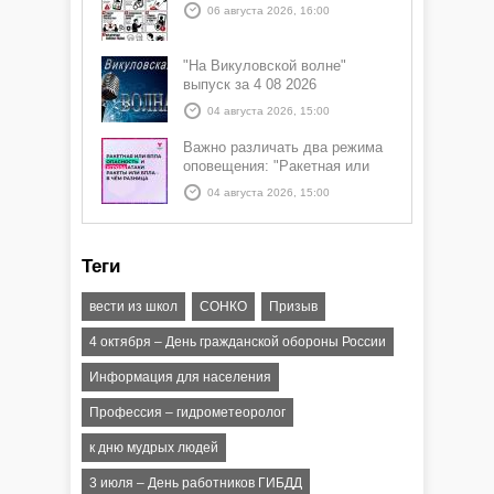
06 августа 2026, 16:00
"На Викуловской волне"
выпуск за 4 08 2026
04 августа 2026, 15:00
Важно различать два режима
оповещения: "Ракетная или
БПЛА опасность" и "Угроза
04 августа 2026, 15:00
атаки ракеты или БПЛА"
Теги
вести из школ
СОНКО
Призыв
4 октября – День гражданской обороны России
Информация для населения
Профессия – гидрометеоролог
к дню мудрых людей
3 июля – День работников ГИБДД