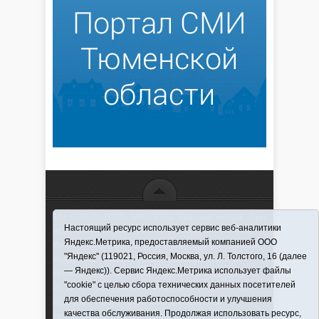
16+ © 2016–2018 - АНО "ИИЦ "Красная звезда". При
Настоящий ресурс использует сервис веб-аналитики
использовании материалов ссылка обязательна
Яндекс.Метрика, предоставляемый компанией ООО
Информационная лента выходит при финансовой
"Яндекс" (119021, Россия, Москва, ул. Л. Толстого, 16 (далее
поддержке правительства Тюменской области
— Яндекс)). Сервис Яндекс.Метрика использует файлы
Регистрационный номер СМИ ЭЛ № ФС 77-66066
"cookie" с целью сбора технических данных посетителей
от 10.06. 2016 г. выдано Федеральной службой по
для обеспечения работоспособности и улучшения
надзору в сфере связи, информационных
качества обслуживания. Продолжая использовать ресурс,
технологий и массовых коммуникаций.