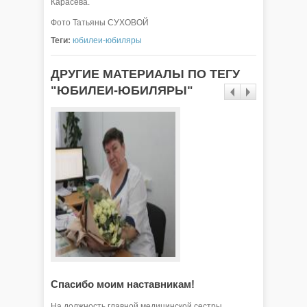
Карасёва.
Фото Татьяны СУХОВОЙ
Теги:
юбилеи-юбиляры
ДРУГИЕ МАТЕРИАЛЫ ПО ТЕГУ
"ЮБИЛЕИ-ЮБИЛЯРЫ"
Спасибо моим наставникам!
Щедры
На должность главной медицинской сестры
23 ноябр