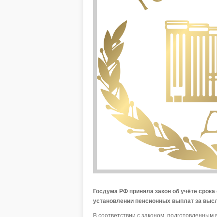
Госдума РФ приняла закон об учёте срок
установлении пенсионных выплат за высл
В соответствии с законом, подготовленным