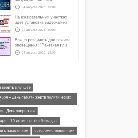
04 августа 2026, 15:00
На избирательных участках
идёт установка видеокамер
02 августа 2026, 10:00
Важно различать два режима
оповещения: "Ракетная или
БПЛА опасность" и "Угроза
04 августа 2026, 15:00
атаки ракеты или БПЛА"
и верить в лучшее
тября – День памяти жертв политических
с
я - День энергетика
аря – 70-летие снятия блокады г
чи с населением
осторожно мошенники