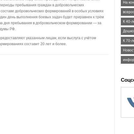
На кон
я периоды пребывания граждан в добровольческих
 составе добровольческих формирований в особых условиях
всеро
Один день выполнения боевых задач будет приравнен к трём
К 40-л
 два дня пребывания в добровольческом формировании — за
сдумы РФ.
Дошко
предоставляют указанным лицам, если выслуга с учётом
К 70-
рмированиях составит 20 лет и более.
Новос
инфор
Соцс