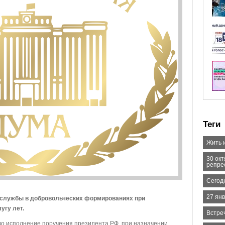
Теги
Жить 
30 ок
репре
Сегодн
27 янв
а службы в добровольческих формированиях при
угу лет.
Встре
 во исполнение поручения президента РФ, при назначении