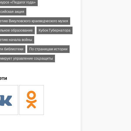
курсе «Педагог года»
ссийская акция
етию Викуловского краеведческого музея
льное образование
Кубок Губернатора
летию начала войны
ти библиотеки
По страницам истории
мирует управление соцзащиты
ети